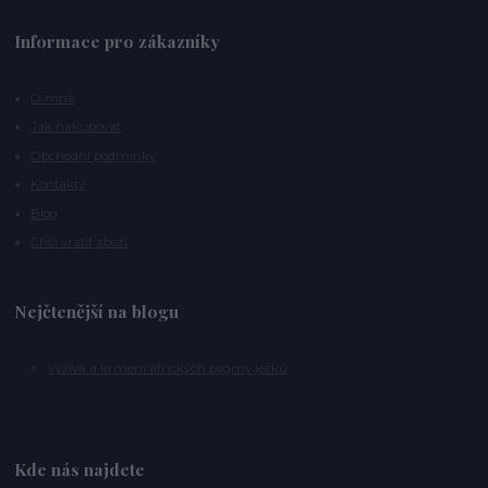
Informace pro zákazníky
O mně
Jak nakupovat
Obchodní podmínky
Kontakty
Blog
Chci vrátit zboží
Nejčtenější na blogu
Výživa a krmení afrických pygmy ježků
Kde nás najdete