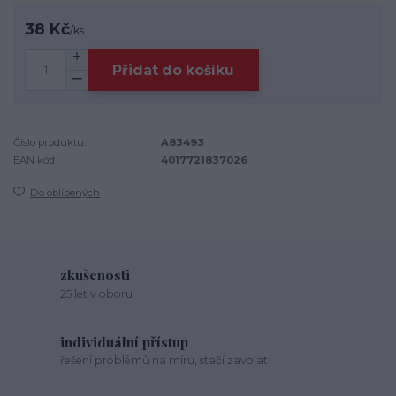
38 Kč
/
ks
Přidat do košíku
Číslo produktu:
A83493
EAN kód:
4017721837026
Do oblíbených
zkušenosti
25 let v oboru
individuální přístup
řešení problémů na míru, stačí zavolat