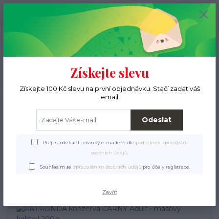
+420 776 000 397
0
ks
CZK
0 Kč
(Po-Pá, 9-15 hod.)
Menu
Získejte slevu
Hledat
Získejte 100 Kč slevu na první objednávku. Stačí zadat váš
email
Úvod
Pro ježky
Krmení a pamlsky
Konzervy a kapsičky
ANIMONDA
konzerva CARNY Adult - masový koktejl 200g
Odeslat
ANIMONDA konzerva
Přeji si odebírat novinky e-mailem dle
podmínek zpracování
CARNY Adult - masový
osobních údajů
.
koktejl 200g
Souhlasím se
zpracováním osobních údajů
pro účely registrace.
Zavřít
TOP produkt