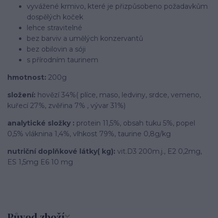
vyvážené krmivo, které je přizpůsobeno požadavkům
dospělých koček
lehce stravitelné
bez barviv a umělých konzervantů
bez obilovin a sóji
s přírodním taurinem
hmotnost:
200g
složení:
hovězí 34%( plíce, maso, ledviny, srdce, vemeno,
kuřecí 27%, zvěřina 7% , vývar 31%)
analytické složky :
protein 11,5%, obsah tuku 5%, popel
0,5% vláknina 1,4%, vlhkost 79%, taurine 0,8g/kg
nutriční doplňkové látky( kg):
vit.D3 200m.j., E2 0,2mg,
ES 1,5mg E6 10 mg
Původ zboží