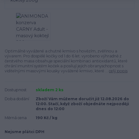
Optimálně vyvážené a chutné krmivo s hovězím, zvěřinou a
vývarem. Pro dospělé kočky od 1 do 6 let. vyrobeno výhradně z
čerstvého masa obsahuje speciální kombinaci antioxidantů, které
chrání imunitní systém koček a posilují jejich obranyschopnost s
viditelnými masovými kousky vyvážené krmivo, které ...
celý popis
Dostupnost
skladem 2 ks
Doba dodání
Zboží Vám můžeme doručit již 12.08.2026 do
12:00. Stačí, když zboží objednáte nejpozději
dnes do 12:00
Měrná cena
190 Kč / kg
Nejsme plátci DPH