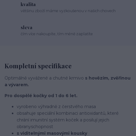
kvalita
většinu zboží máme vyzkoušenou v našich chovech
sleva
čím více nakoupíte, tím méně zaplatíte
Kompletní specifikace
Optimálně vyvážené a chutné krmivo
s hovězím, zvěřinou
a vývarem.
Pro dospělé kočky od 1 do 6 let.
vyrobeno výhradně z čerstvého masa
obsahuje speciální kombinaci antioxidantů, které
chrání imunitní systém koček a posilují jejich
obranyschopnost
s viditelnými masovými kousky