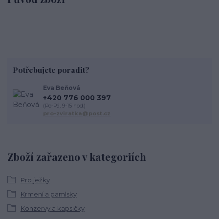
Potřebujete poradit?
Eva Beňová
+420 776 000 397
(Po-Pá, 9-15 hod.)
pro-zviratka@post.cz
Zboží zařazeno v kategoriích
Pro ježky
Krmení a pamlsky
Konzervy a kapsičky