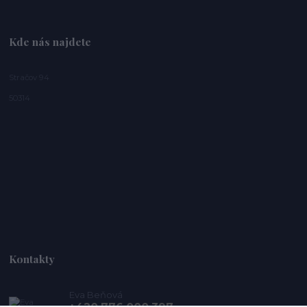
Kde nás najdete
Stračov 94
50314
Kontakty
Eva Beňová