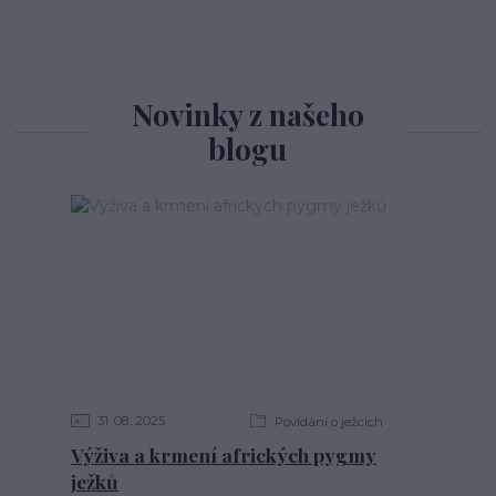
Novinky z našeho
blogu
31
08
2025
Povídání o ježcích
Výživa a krmení afrických pygmy
ježků