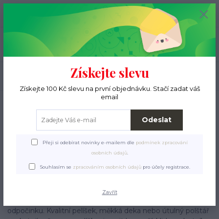
+420 776 000 397
0
ks
CZK
0 Kč
(Po-Pá, 9-15 hod.)
Menu
Získejte slevu
Hledat
Získejte 100 Kč slevu na první objednávku. Stačí zadat váš
email
Úvod
Pro pejsky
Pelíšky, deky, polštáře
Odeslat
Přeji si odebírat novinky e-mailem dle
podmínek zpracování
osobních údajů
.
Pelíšky, deky,
Souhlasím se
zpracováním osobních údajů
pro účely registrace.
polštáře
Zavřít
Každý pes si zaslouží své vlastní, pohodlné místo k
odpočinku. Kvalitní pelíšek, měkká deka nebo útulný polštář