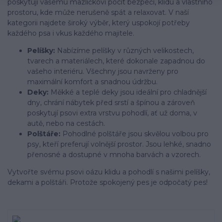
poskytují vašemu mazlíčkovi pocit bezpečí, klidu a vlastního
prostoru, kde může nerušeně spát a relaxovat. V naší
kategorii najdete široký výběr, který uspokojí potřeby
každého psa i vkus každého majitele.
Pelíšky:
Nabízíme pelíšky v různých velikostech,
tvarech a materiálech, které dokonale zapadnou do
vašeho interiéru. Všechny jsou navrženy pro
maximální komfort a snadnou údržbu.
Deky:
Měkké a teplé deky jsou ideální pro chladnější
dny, chrání nábytek před srstí a špínou a zároveň
poskytují psovi extra vrstvu pohodlí, ať už doma, v
autě, nebo na cestách.
Polštáře:
Pohodlné polštáře jsou skvělou volbou pro
psy, kteří preferují volnější prostor. Jsou lehké, snadno
přenosné a dostupné v mnoha barvách a vzorech.
Vytvořte svému psovi oázu klidu a pohodlí s našimi pelíšky,
dekami a polštáři. Protože spokojený pes je odpočatý pes!