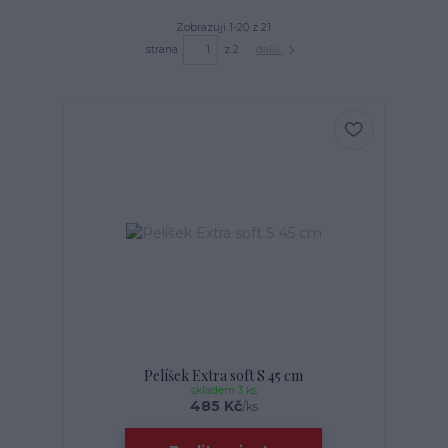
Zobrazuji 1-20 z 21
strana
z 2
další
Pelíšek Extra soft S 45 cm
skladem 3 ks
485 Kč
/
ks