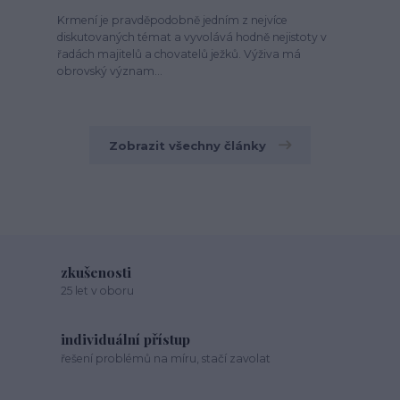
Krmení je pravděpodobně jedním z nejvíce
diskutovaných témat a vyvolává hodně nejistoty v
řadách majitelů a chovatelů ježků. Výživa má
obrovský význam...
Zobrazit všechny články
zkušenosti
25 let v oboru
individuální přístup
řešení problémů na míru, stačí zavolat