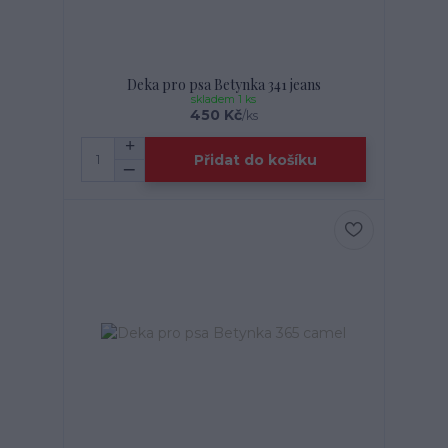
Deka pro psa Betynka 341 jeans
skladem 1 ks
450 Kč
/
ks
Přidat do košíku