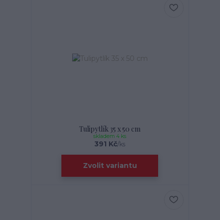
Tulipytlík 35 x 50 cm
skladem 4 ks
391 Kč
/
ks
Zvolit variantu