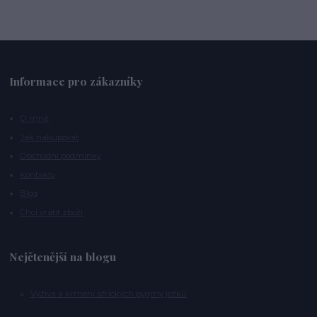
Informace pro zákazníky
O mně
Jak nakupovat
Obchodní podmínky
Kontakty
Blog
Chci vrátit zboží
Nejčtenější na blogu
Výživa a krmení afrických pygmy ježků