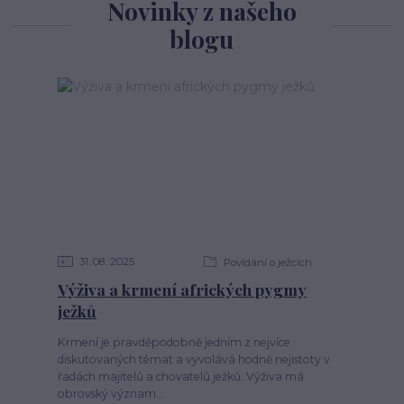
Novinky z našeho
blogu
31
08
2025
Povídání o ježcích
Výživa a krmení afrických pygmy
ježků
Krmení je pravděpodobně jedním z nejvíce
diskutovaných témat a vyvolává hodně nejistoty v
řadách majitelů a chovatelů ježků. Výživa má
obrovský význam...