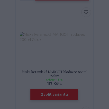
Miska keramická MARGOT hlodavec 200ml
Zolux
skladem 3 ks
117 Kč
/
ks
Zvolit variantu