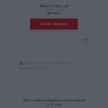
Miska Crystal 0,45l
skladem > 5 ks
99 Kč
/
ks
Zvolit variantu
Nerez miska s různobarevným potiskem
0,3l/12cm
skladem 4 ks