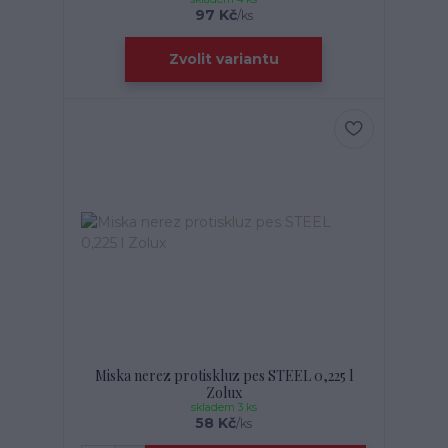
97 Kč
/
ks
Zvolit variantu
Miska nerez protiskluz pes STEEL 0,225 l
Zolux
skladem 3 ks
58 Kč
/
ks