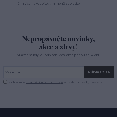
čím více nakoupíte, tím méně zaplatíte
Nepropásněte novinky,
akce a slevy!
Můžete se kdykoli odhlásit. Zasíláme jednou za 14 dní.
Přihlásit se
Souhlasím se
zpracováním osobních údajů
za účelem rozesílky newsletteru.