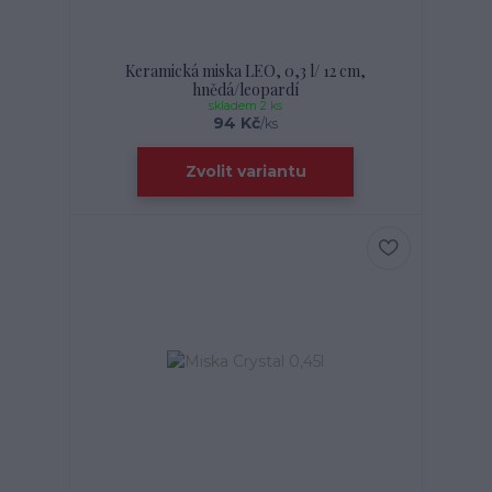
Keramická miska LEO, 0,3 l/ 12 cm,
hnědá/leopardí
skladem 2 ks
94 Kč
/
ks
Zvolit variantu