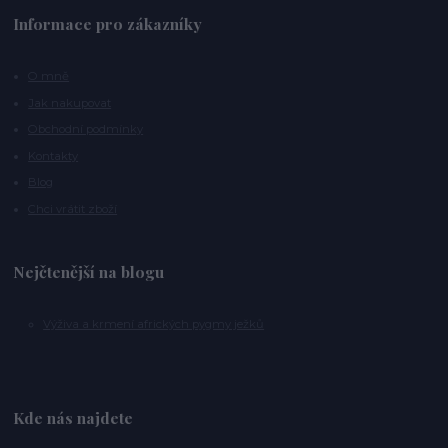
Informace pro zákazníky
O mně
Jak nakupovat
Obchodní podmínky
Kontakty
Blog
Chci vrátit zboží
Nejčtenější na blogu
Výživa a krmení afrických pygmy ježků
Kde nás najdete