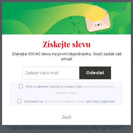
+420 776 000 397
0
ks
CZK
0 Kč
(Po-Pá, 9-15 hod.)
Menu
Získejte slevu
Hledat
Získejte 100 Kč slevu na první objednávku. Stačí zadat váš
email
Úvod
Pro ježky
Tulipytlíky
Tulipytlíky Arabela
Odeslat
Přeji si odebírat novinky e-mailem dle
podmínek zpracování
osobních údajů
.
Tulipytlíky
Souhlasím se
zpracováním osobních údajů
pro účely registrace.
Arabela
Zavřít
Tyto tulipytlíky jsou ze silnějšího, velmi odolného materiálu.
Jsou vhodné na každodenní použití po celý rok. Ocení i