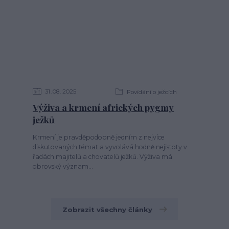
31
08
2025
Povídání o ježcích
Výživa a krmení afrických pygmy
ježků
Krmení je pravděpodobně jedním z nejvíce
diskutovaných témat a vyvolává hodně nejistoty v
řadách majitelů a chovatelů ježků. Výživa má
obrovský význam...
Zobrazit všechny články