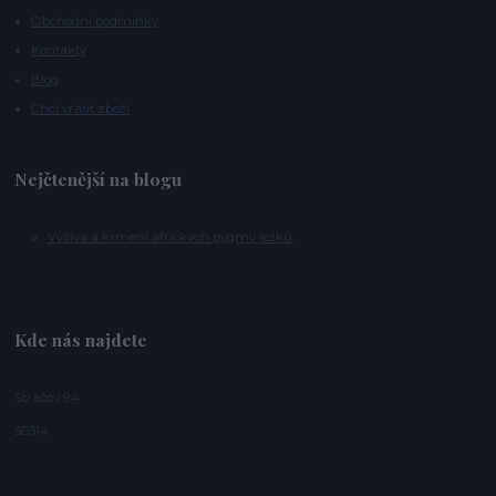
Obchodní podmínky
Kontakty
Blog
Chci vrátit zboží
Nejčtenější na blogu
Výživa a krmení afrických pygmy ježků
Kde nás najdete
Stračov 94
50314