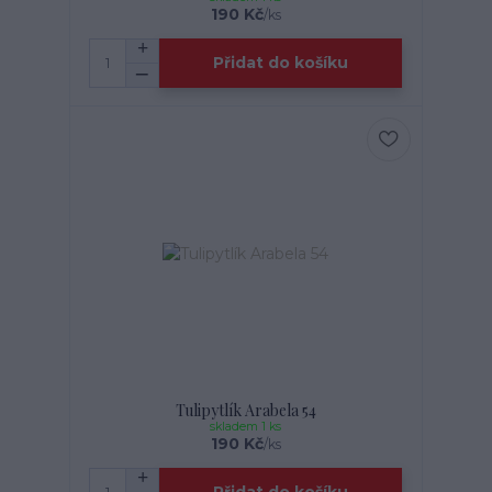
190 Kč
/
ks
Přidat do košíku
Tulipytlík Arabela 54
skladem 1 ks
190 Kč
/
ks