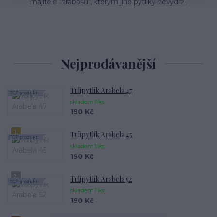
majitelé "hrabošů", kterým jiné pytlíky nevydrží.
Nejprodávanější
Tulipytlík Arabela 47
TOP produkt
skladem 1 ks
190 Kč
1.
Tulipytlík Arabela 45
TOP produkt
skladem 1 ks
190 Kč
2.
Tulipytlík Arabela 52
TOP produkt
skladem 1 ks
190 Kč