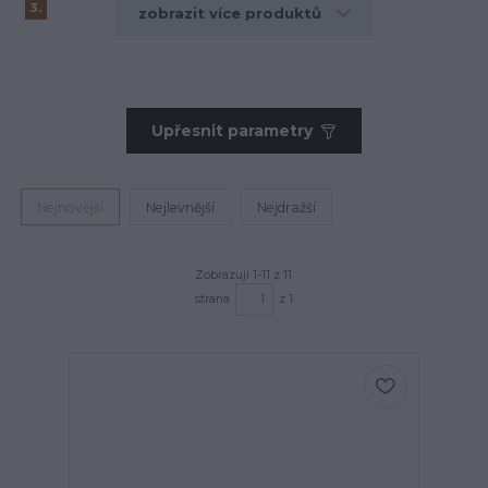
3.
zobrazit více produktů
Upřesnit parametry
Nejnovější
Nejlevnější
Nejdražší
Zobrazuji 1-11 z 11
strana
z 1