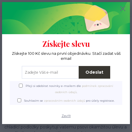
+420 776 000 397
0
ks
CZK
0 Kč
(Po-Pá, 9-15 hod.)
Menu
Získejte slevu
Hledat
Získejte 100 Kč slevu na první objednávku. Stačí zadat váš
email
Úvod
Pro pejsky
Pelíšky, deky, polštáře
Chladící podložky
Odeslat
Přeji si odebírat novinky e-mailem dle
podmínek zpracování
osobních údajů
.
Chladící
Souhlasím se
zpracováním osobních údajů
pro účely registrace.
podložky
Zavřít
Horké letní dny mohou být pro psy velmi náročné. Naše
chladící podložky poskytují vašemu psovi okamžitou úlevu a