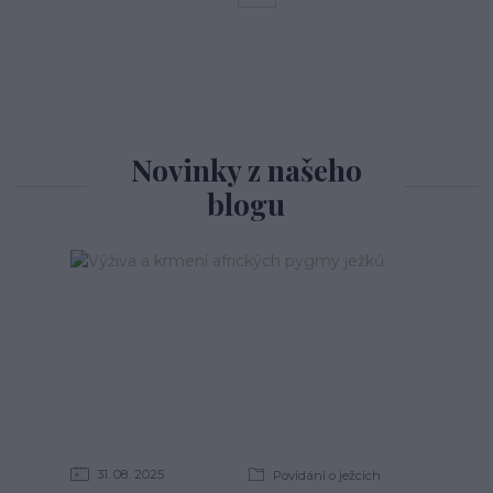
Novinky z našeho
blogu
31
08
2025
Povídání o ježcích