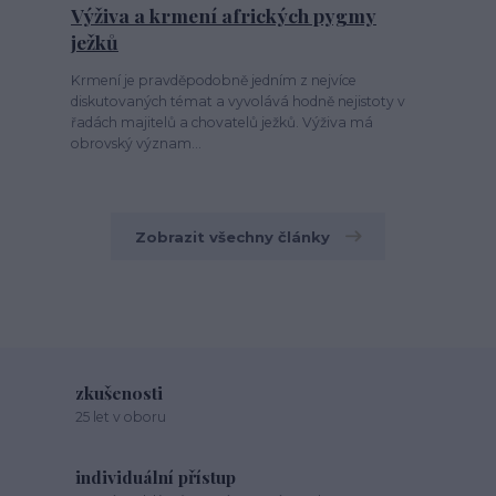
Výživa a krmení afrických pygmy
ježků
Krmení je pravděpodobně jedním z nejvíce
diskutovaných témat a vyvolává hodně nejistoty v
řadách majitelů a chovatelů ježků. Výživa má
obrovský význam...
Zobrazit všechny články
zkušenosti
25 let v oboru
individuální přístup