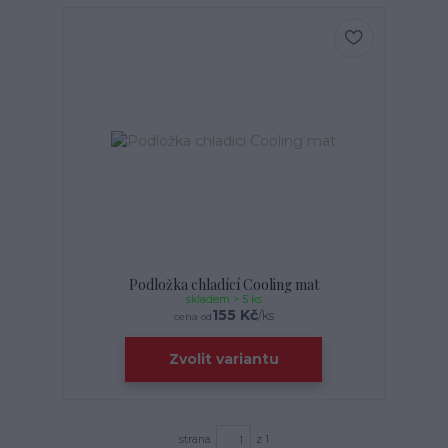
Podložka chladící Cooling mat
skladem > 5 ks
155 Kč
/
ks
cena od
Zvolit variantu
strana
z 1