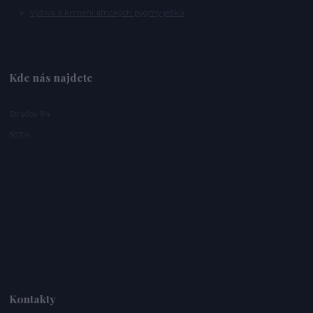
Výživa a krmení afrických pygmy ježků
Kde nás najdete
Stračov 94
50314
Kontakty