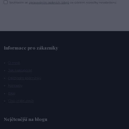
Souhlasím se
zpracováním osobních údajů
za účelem rozesílky newsletteru.
Informace pro zákazníky
O mně
Jak nakupovat
Obchodní podmínky
Kontakty
Blog
Chci vrátit zboží
Nejčtenější na blogu