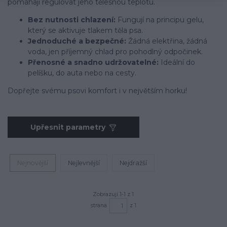
pomáhají regulovat jeho tělesnou teplotu.
Bez nutnosti chlazení:
Fungují na principu gelu,
který se aktivuje tlakem těla psa.
Jednoduché a bezpečné:
Žádná elektřina, žádná
voda, jen příjemný chlad pro pohodlný odpočinek.
Přenosné a snadno udržovatelné:
Ideální do
pelíšku, do auta nebo na cesty.
Dopřejte svému psovi komfort i v největším horku!
Upřesnit parametry
Nejnovější
Nejlevnější
Nejdražší
Zobrazuji 1-1 z 1
strana
z 1