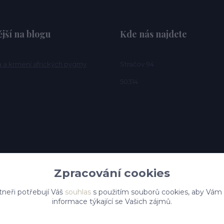
jší na blogu
Kde nás najdete
a a krmení afrických pygmy
Stračov 94
50314
Zpracování cookies
tneři potřebují Váš
souhlas
s použitím souborů cookies, aby Vám
informace týkající se Vašich zájmů.