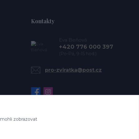
Kontakty
Eva Beňová
+420 776 000 397
(Po-Pá, 9-15 hod.)
pro-zviratka@post.cz
 mohli zobrazovat