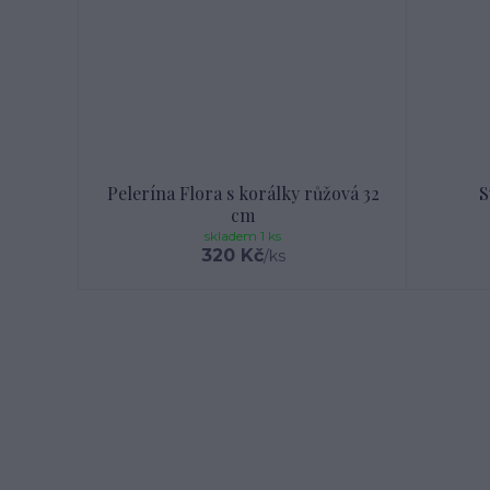
Pelerína Flora s korálky růžová 32
S
cm
skladem 1 ks
320 Kč
/
ks