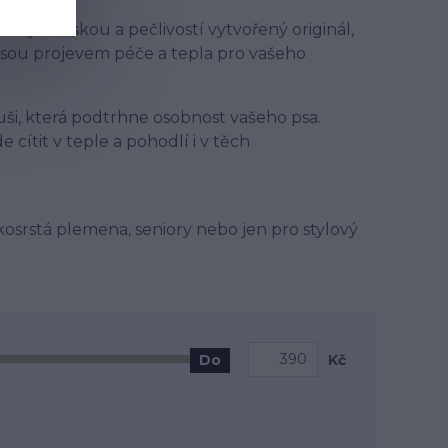
etr je s láskou a pečlivostí vytvořený originál,
jsou projevem péče a tepla pro vašeho
uši, která podtrhne osobnost vašeho psa.
 cítit v teple a pohodlí i v těch
kosrstá plemena, seniory nebo jen pro stylový
Kč
Do