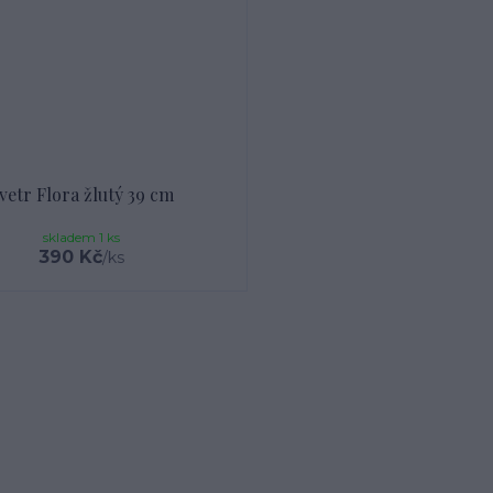
vetr Flora žlutý 39 cm
skladem 1 ks
390 Kč
/
ks