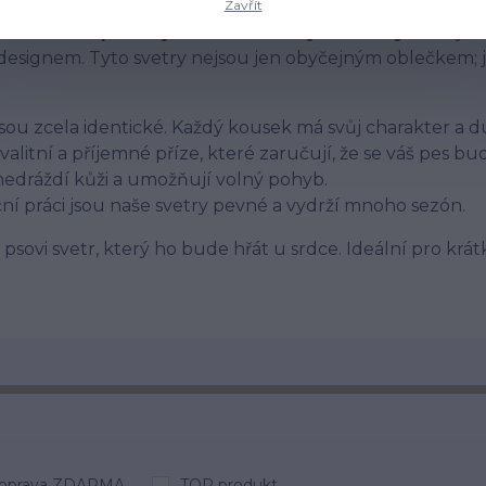
Zavřít
ašimi
ručně pletenými a háčkovanými svetry
. Každý sv
designem. Tyto svetry nejsou jen obyčejným oblečkem; 
ou zcela identické. Každý kousek má svůj charakter a d
itní a příjemné příze, které zaručují, že se váš pes bude
edráždí kůži a umožňují volný pohyb.
ní práci jsou naše svetry pevné a vydrží mnoho sezón.
sovi svetr, který ho bude hřát u srdce. Ideální pro krát
oprava ZDARMA
TOP produkt