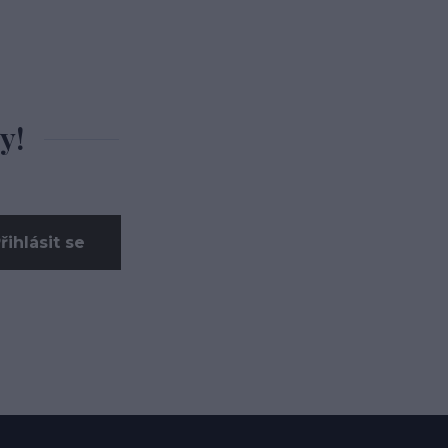
y!
řihlásit se