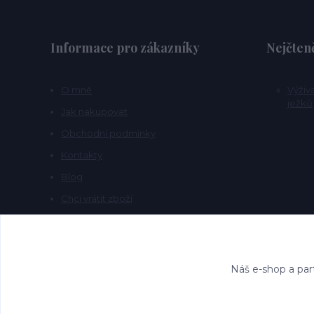
Informace pro zákazníky
Nejčteně
O mně
Výživ
ježků
Jak nakupovat
Obchodní podmínky
Kontakty
Blog
Chci vrátit zboží
Náš e-shop a par