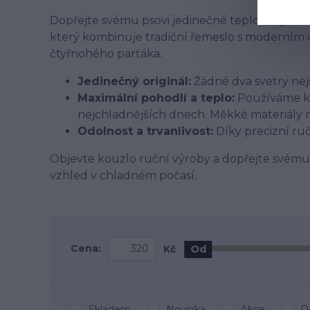
Dopřejte svému psovi jedinečné teplo a styl s n
který kombinuje tradiční řemeslo s moderním 
čtyřnohého parťáka.
Jedinečný originál:
Žádné dva svetry nejs
Maximální pohodlí a teplo:
Používáme kval
nejchladnějších dnech. Měkké materiály n
Odolnost a trvanlivost:
Díky precizní ruč
Objevte kouzlo ruční výroby a dopřejte svému p
vzhled v chladném počasí.
Cena:
Kč
Od
Skladem
Novinka
Akce
D