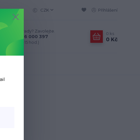
CZK
Přihlášení
Nevíte si rady? Zavolejte.
0
ks
+420 776 000 397
0 Kč
(Po-Pá, 9-15 hod.)
ail