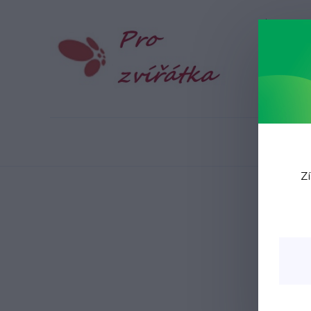
Blog
N
Zí