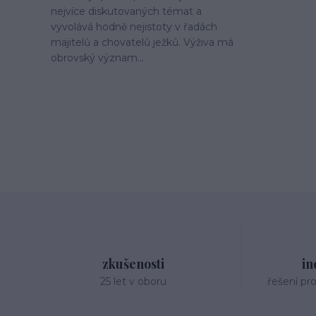
nejvíce diskutovaných témat a
vyvolává hodně nejistoty v řadách
majitelů a chovatelů ježků. Výživa má
obrovský význam...
zkušenosti
in
25 let v oboru
řešení pr