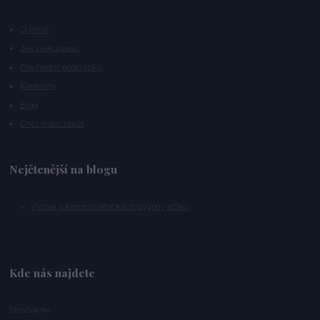
O mně
Jak nakupovat
Obchodní podmínky
Kontakty
Blog
Chci vrátit zboží
Nejčtenější na blogu
Výživa a krmení afrických pygmy ježků
Kde nás najdete
Stračov 94