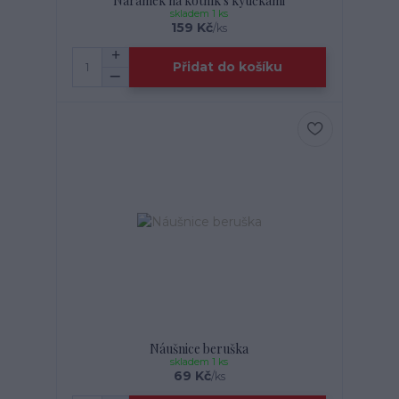
Náramek na kotník s kytičkami
skladem 1 ks
159 Kč
/
ks
Přidat do košíku
Náušnice beruška
skladem 1 ks
69 Kč
/
ks