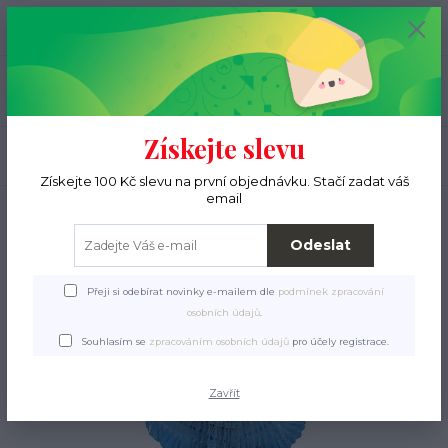
+420 776 000 397
0
ks
CZK
0 Kč
(Po-Pá, 9-15 hod.)
Menu
Získejte slevu
Hledat
Získejte 100 Kč slevu na první objednávku. Stačí zadat váš
email
Úvod
Pro páníčky
Šperky
Odeslat
Přeji si odebírat novinky e-mailem dle
podmínek zpracování
osobních údajů
.
Souhlasím se
zpracováním osobních údajů
pro účely registrace.
Zavřít