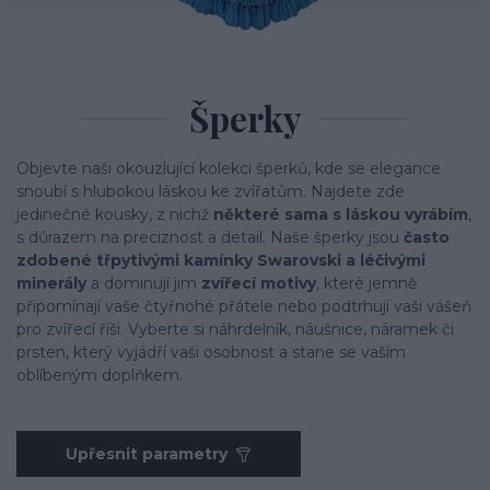
Šperky
Objevte naši okouzlující kolekci šperků, kde se elegance
snoubí s hlubokou láskou ke zvířatům. Najdete zde
jedinečné kousky, z nichž
některé sama s láskou vyrábím
,
s důrazem na preciznost a detail. Naše šperky jsou
často
zdobené třpytivými kamínky Swarovski
a léčivými
minerály
a dominují jim
zvířecí motivy
, které jemně
připomínají vaše čtyřnohé přátele nebo podtrhují vaši vášeň
pro zvířecí říši. Vyberte si náhrdelník, náušnice, náramek či
prsten, který vyjádří vaši osobnost a stane se vaším
oblíbeným doplňkem.
Upřesnit parametry