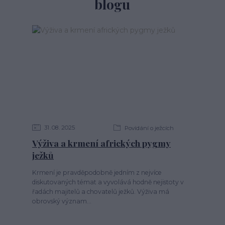
blogu
31
08
2025
Povídání o ježcích
Výživa a krmení afrických pygmy
ježků
Krmení je pravděpodobně jedním z nejvíce
diskutovaných témat a vyvolává hodně nejistoty v
řadách majitelů a chovatelů ježků. Výživa má
obrovský význam...