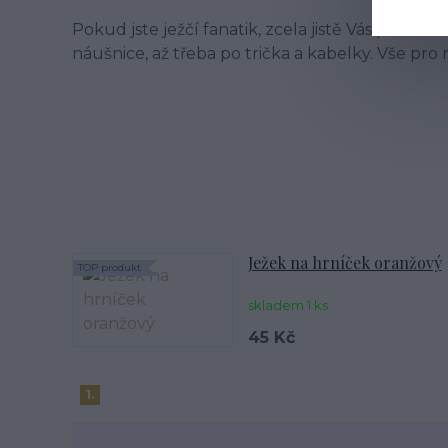
Pokud jste ježčí fanatik, zcela jistě Vás potěší 
náušnice, až třeba po trička a kabelky. Vše pro
Ježek na hrníček oranžový
TOP produkt
skladem 1 ks
45 Kč
1.