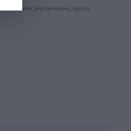
ežek. Od hraček, přes samolepky, figurky,