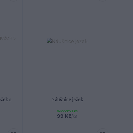
ežek s
Náušnice ježek
skladem 1 ks
99 Kč
/
ks