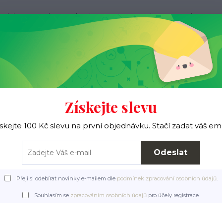
ovinky
O nás
Jak nakupovat
Kontakty
Více
Hledat
Pro ježky
Pro pejsky
Pro páníčky
Získejte slevu
skejte 100 Kč slevu na první objednávku. Stačí zadat váš em
Úvod
Pro páníčky
Pro sběratele ježků
Odeslat
Přeji si odebírat novinky e-mailem dle
podmínek zpracování osobních údajů
.
Souhlasím se
zpracováním osobních údajů
pro účely registrace.
Pro sběratele ježků