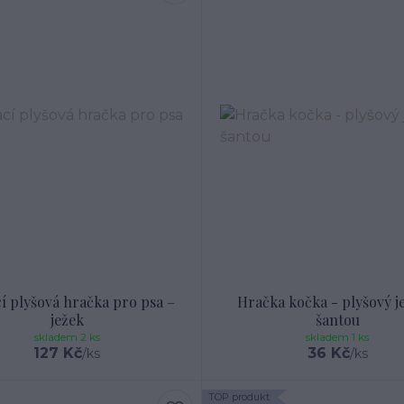
í plyšová hračka pro psa –
Hračka kočka - plyšový j
ježek
šantou
skladem 2 ks
skladem 1 ks
127 Kč
36 Kč
/
ks
/
ks
TOP produkt