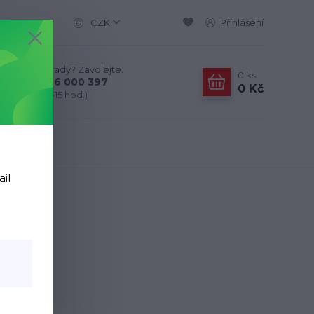
CZK
Přihlášení
Nevíte si rady? Zavolejte.
0
ks
+420 776 000 397
0 Kč
(Po-Pá, 9-15 hod.)
ail