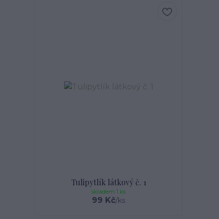
Tulipytlík látkový č. 1
skladem 1 ks
99 Kč
/
ks