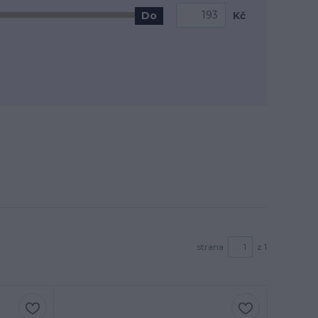
Kč
Do
strana
z 1