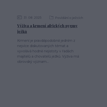
31
08
2025
Povídání o ježcích
Výživa a krmení afrických pygmy
ježků
Krmení je pravděpodobně jedním z
nejvíce diskutovaných témat a
vyvolává hodně nejistoty v řadách
majitelů a chovatelů ježků. Výživa má
obrovský význam...