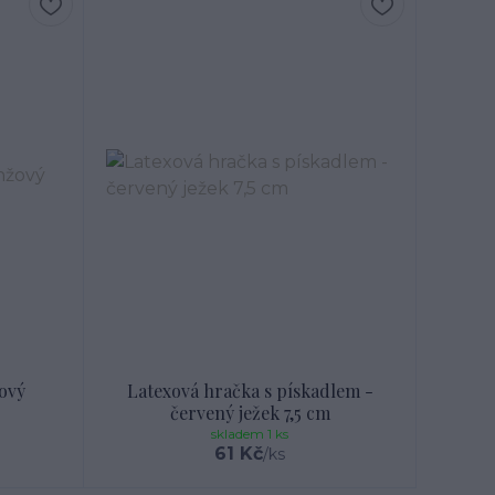
ový
Latexová hračka s pískadlem -
červený ježek 7,5 cm
skladem 1 ks
61 Kč
/
ks