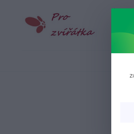
Blog
N
Zí