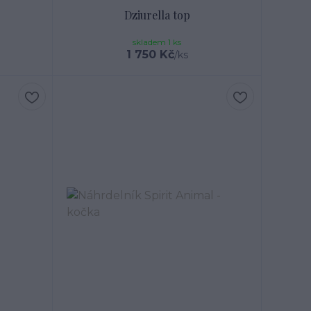
Dziurella top
skladem 1 ks
1 750 Kč
/
ks