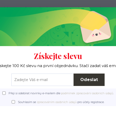
ovinky
O nás
Jak nakupovat
Kontakty
Více
Hledat
Pro ježky
Pro pejsky
Pro páníčky
Získejte slevu
skejte 100 Kč slevu na první objednávku. Stačí zadat váš em
Úvod
Pro páníčky
Odeslat
Přeji si odebírat novinky e-mailem dle
podmínek zpracování osobních údajů
.
Souhlasím se
zpracováním osobních údajů
pro účely registrace.