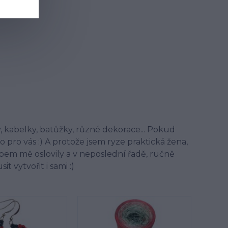
y, kabelky, batůžky, různé dekorace... Pokud
pro vás :) A protože jsem ryze praktická žena,
obem mě oslovily a v neposlední řadě, ručně
 vytvořit i sami :)