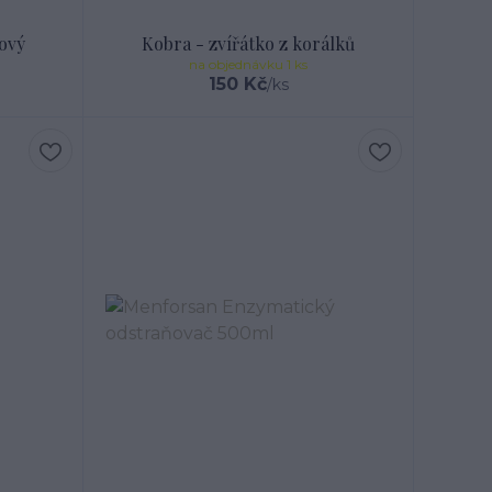
ový
Kobra - zvířátko z korálků
na objednávku 1 ks
150 Kč
/
ks