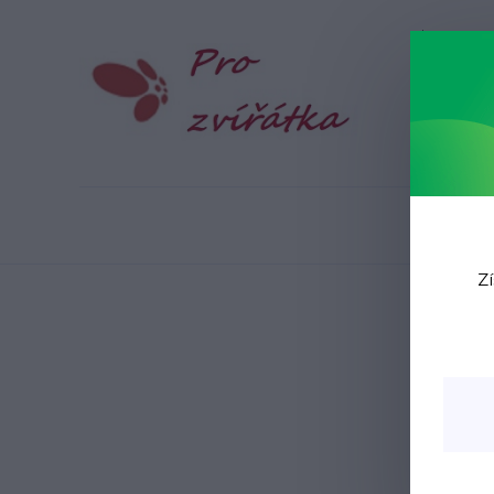
Blog
N
Zí