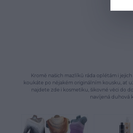
Kromě našich mazlíků ráda oplétám i jejich 
koukáte po nějakém originálním kousku, ať už 
najdete zde i kosmetiku, šikovné věci do d
navíjená duhová kl