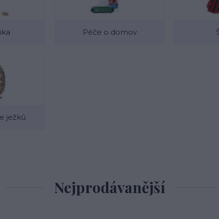
ika
Péče o domov
e ježků
Nejprodávanější