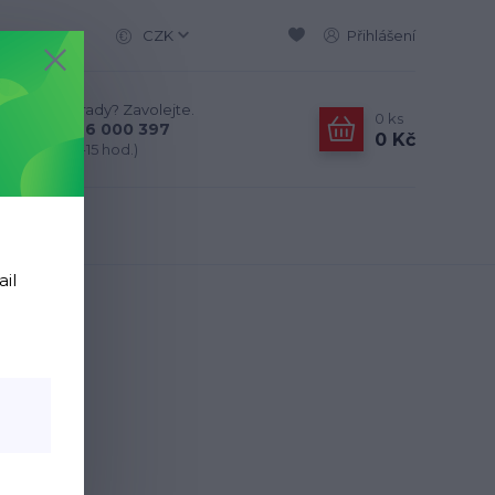
CZK
Přihlášení
Nevíte si rady? Zavolejte.
0
ks
+420 776 000 397
0 Kč
(Po-Pá, 9-15 hod.)
ail