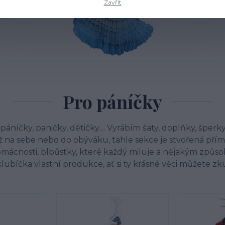
Zavřít
Pro páníčky
páníčky, paničky, dětičky.... Vyrábím šaty, doplňky, šperk
na sebe nebo do obýváku, tahle sekce je stvořená přímo 
omácnosti, blbůstky, které každý miluje a nějakým způs
ubíčka vlastní produkce, ať si ty krásné věci můžete zkusit