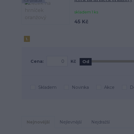
TOP produkt
skladem 1 ks
45 Kč
1.
Cena:
Kč
Od
Skladem
Novinka
Akce
D
Nejnovější
Nejlevnější
Nejdražší