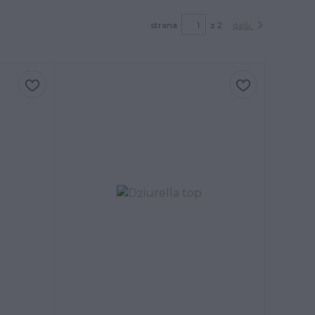
strana
z 2
další