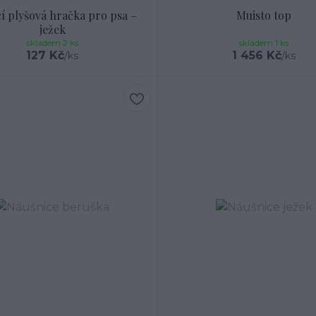
í plyšová hračka pro psa –
Muisto top
ježek
skladem 2 ks
skladem 1 ks
127 Kč
1 456 Kč
/
ks
/
ks