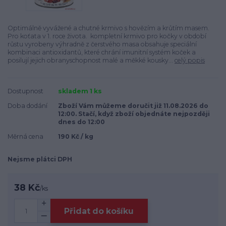
Optimálně vyvážené a chutné krmivo s hovězím a krůtím masem.
Pro koťata v 1. roce života. kompletní krmivo pro kočky v období
růstu vyrobeny výhradně z čerstvého masa obsahuje speciální
kombinaci antioxidantů, které chrání imunitní systém koček a
posilují jejich obranyschopnost malé a měkké kousky...
celý popis
Dostupnost
skladem 1 ks
Doba dodání
Zboží Vám můžeme doručit již 11.08.2026 do
12:00. Stačí, když zboží objednáte nejpozději
dnes do 12:00
Měrná cena
190 Kč / kg
Nejsme plátci DPH
38 Kč
/
ks
Přidat do košíku