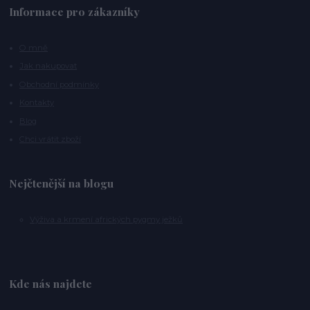
Informace pro zákazníky
O mně
Jak nakupovat
Obchodní podmínky
Kontakty
Blog
Chci vrátit zboží
Nejčtenější na blogu
Výživa a krmení afrických pygmy ježků
Kde nás najdete