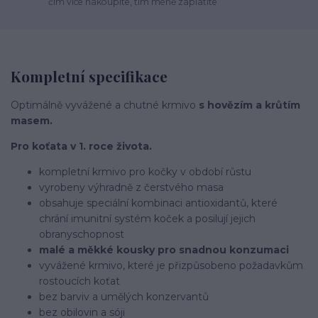
čím více nakoupíte, tím méně zaplatíte
Kompletní specifikace
Optimálně vyvážené a chutné krmivo
s hovězím a krůtím
masem.
Pro koťata v 1. roce života.
kompletní krmivo pro kočky v období růstu
vyrobeny výhradně z čerstvého masa
obsahuje speciální kombinaci antioxidantů, které
chrání imunitní systém koček a posilují jejich
obranyschopnost
malé a měkké kousky pro snadnou konzumaci
vyvážené krmivo, které je přizpůsobeno požadavkům
rostoucích koťat
bez barviv a umělých konzervantů
bez obilovin a sóji