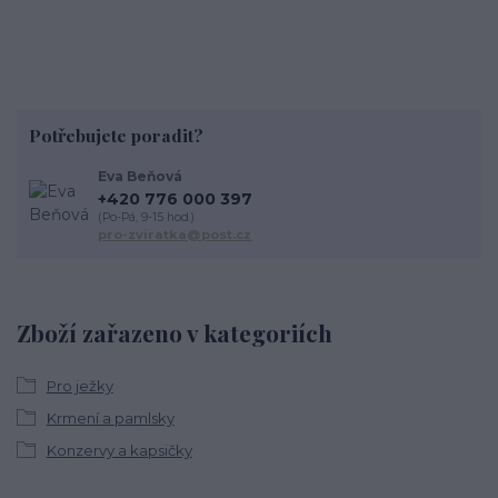
Potřebujete poradit?
Eva Beňová
+420 776 000 397
(Po-Pá, 9-15 hod.)
pro-zviratka@post.cz
Zboží zařazeno v kategoriích
Pro ježky
Krmení a pamlsky
Konzervy a kapsičky