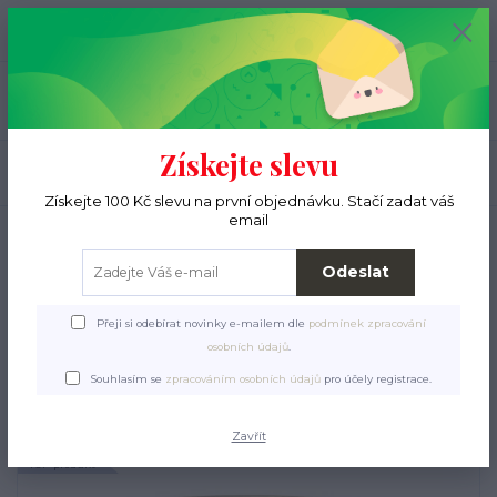
+420 776 000 397
0
ks
CZK
0 Kč
(Po-Pá, 9-15 hod.)
Menu
Získejte slevu
Hledat
Získejte 100 Kč slevu na první objednávku. Stačí zadat váš
email
Úvod
Pro ježky
Krmení a pamlsky
Konzervy a kapsičky
ANIMONDA
konzerva CARNY Kitten - hovězí + krůta 200g
Odeslat
ANIMONDA konzerva
Přeji si odebírat novinky e-mailem dle
podmínek zpracování
CARNY Kitten - hovězí +
osobních údajů
.
krůta 200g
Souhlasím se
zpracováním osobních údajů
pro účely registrace.
Zavřít
TOP produkt