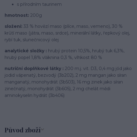
s přírodním taurinem
hmotnost:
200g
složení:
33 % hovězí maso (plíce, maso, vemeno), 30 %
krůtí maso (játra, maso, srdce), minerální látky, řepkový olej,
rybí tuk, slunečnicový olej
analytické složky :
hrubý protein 10,5%, hrubý tuk 6,3%,
hrubý popel 1,8% vláknina 0,3 %, vlhkost 80 %
nutriční doplňkové látky :
200 m.j. vit. D3, 0,4 mg jód jako
jodid vápenatý, bezvodý (3b202), 2 mg mangan jako síran
manganatý, monohydrát (3b503), 16 mg zinek jako síran
zinečnatý, monohydrát (3b605), 2 mg chelát mědi
aminokyselin hydrát (3b406)
Původ zboží