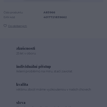
Číslo produktu:
A83966
EAN kód:
4017721839662
Do oblíbených
zkušenosti
25 let v oboru
individuální přístup
řešení problémů na míru, stačí zavolat
kvalita
většinu zboží máme vyzkoušenou v našich chovech
sleva