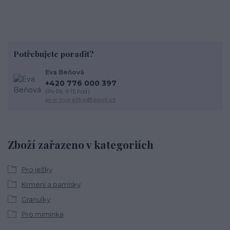
Potřebujete poradit?
Eva Beňová
+420 776 000 397
(Po-Pá, 9-15 hod.)
pro-zviratka@post.cz
Zboží zařazeno v kategoriích
Pro ježky
Krmení a pamlsky
Granulky
Pro miminka