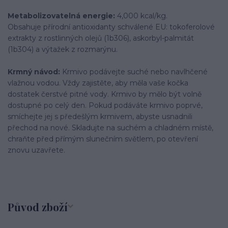
Metabolizovatelná energie:
4,000 kcal/kg.
Obsahuje přírodní antioxidanty schválené EU: tokoferolové
extrakty z rostlinných olejů (1b306), askorbyl-palmitát
(1b304) a výtažek z rozmarýnu.
Krmný návod:
Krmivo podávejte suché nebo navlhčené
vlažnou vodou. Vždy zajistěte, aby měla vaše kočka
dostatek čerstvé pitné vody. Krmivo by mělo být volně
dostupné po celý den. Pokud podáváte krmivo poprvé,
smíchejte jej s předešlým krmivem, abyste usnadnili
přechod na nové. Skladujte na suchém a chladném místě,
chraňte před přímým slunečním světlem, po otevření
znovu uzavřete.
Původ zboží