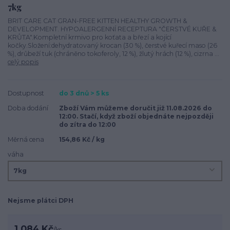
7kg
BRIT CARE CAT GRAN-FREE KITTEN HEALTHY GROWTH &
DEVELOPMENT. HYPOALERGENNÍ RECEPTURA "ČERSTVÉ KUŘE &
KRŮTA".Kompletní krmivo pro koťata a březí a kojící
kočky.Složení:dehydratovaný krocan (30 %), čerstvé kuřecí maso (26
%), drůbeží tuk (chráněno tokoferoly, 12 %), žlutý hrách (12 %), cizrna ...
celý popis
Dostupnost
do 3 dnů > 5 ks
Doba dodání
Zboží Vám můžeme doručit již 11.08.2026 do
12:00. Stačí, když zboží objednáte nejpozději
do zítra do 12:00
Měrná cena
154,86 Kč / kg
váha
Nejsme plátci DPH
1 084 Kč
/
ks