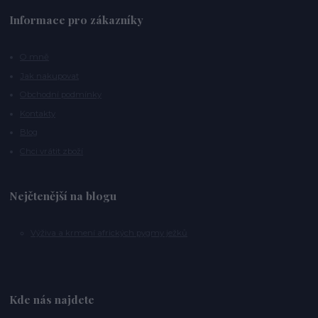
Informace pro zákazníky
O mně
Jak nakupovat
Obchodní podmínky
Kontakty
Blog
Chci vrátit zboží
Nejčtenější na blogu
Výživa a krmení afrických pygmy ježků
Kde nás najdete