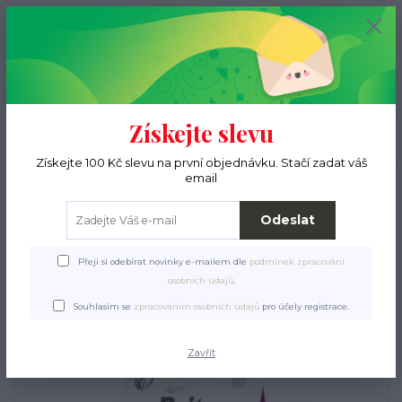
+420 776 000 397
0
ks
CZK
0 Kč
(Po-Pá, 9-15 hod.)
Menu
Získejte slevu
Hledat
Získejte 100 Kč slevu na první objednávku. Stačí zadat váš
email
Úvod
Pro ježky
Krmení a pamlsky
Granulky
Pro miminka
Brit Care
Cat GF Kitten Healthy Growth&Develop.
Odeslat
Brit Care Cat GF Kitten
Přeji si odebírat novinky e-mailem dle
podmínek zpracování
Healthy Growth&Develop.
osobních údajů
.
Souhlasím se
zpracováním osobních údajů
pro účely registrace.
Zavřít