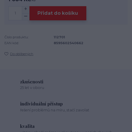
Přidat do košíku
Číslo produktu:
112701
EAN kód:
8595602540662
Do oblíbených
zkušenosti
25 let v oboru
individuální přístup
řešení problémů na míru, stačí zavolat
kvalita