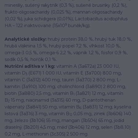
minerály, sušený rakytník (0,3 %), sušené brusinky (0,2 %),
frukto-oligosacharidy (0,025 %), mannan-oligosacharidy
(0,02 %), juka schidigera (0,01%), Lactobacillus acidophilus
9
HA – 122 inaktivované (15x10
buněk/kg).
Analytické složky:
hrubý protein 38,0 %, hrubý tuk 18,0 %,
hrubá vláknina 1,5 %, hrubý popel 7,2 %, vlhkost 10,0 %,
omega-3 0,5 %, omega-6 2,2 %, vápník 1,2 %, fosfor 0,9 %,
sodík 0,5 %, hořčík 0,1 %.
Nutriční aditiva v 1 kg:
vitamín A (3a672a) 23 000 IU,
vitamín D
(E671) 1 000 IU, vitamín E (3a700) 800 mg,
3
vitamín C (3a312) 400 mg, taurin (3a370) 2 800 mg, L-
karnitin (3a910) 100 mg, cholinchlorid (3a890) 2 800 mg,
biotin (3a880) 2,5 mg, vitamín B
(3a821) 12 mg, vitamín
1
B
15 mg, niacinamid (3a315) 60 mg, D-pantothenan
2
vápenatý (3a841) 50 mg, vitamín B
(3a831) 12 mg, kyselina
6
listová (3a316) 3 mg, vitamín B
0,05 mg, zinek (3b606) 140
12
mg, železo (3b106) 55 mg, mangan (3b504) 65 mg, jodid
draselný (3b201) 4,5 mg, měď (3b406) 12 mg, selen (3b8.10)
0,2 mg, L-methionin (3c305) 2 500 mg.