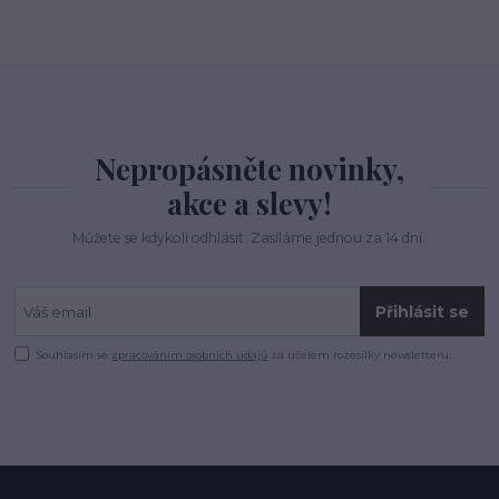
Nepropásněte novinky,
akce a slevy!
Můžete se kdykoli odhlásit. Zasíláme jednou za 14 dní.
Přihlásit se
Souhlasím se
zpracováním osobních údajů
za účelem rozesílky newsletteru.