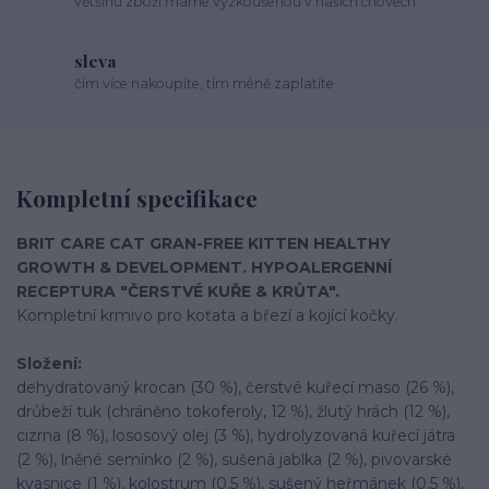
většinu zboží máme vyzkoušenou v našich chovech
sleva
čím více nakoupíte, tím méně zaplatíte
Kompletní specifikace
BRIT CARE CAT GRAN-FREE KITTEN HEALTHY
GROWTH & DEVELOPMENT. HYPOALERGENNÍ
RECEPTURA "ČERSTVÉ KUŘE & KRŮTA".
Kompletní krmivo pro koťata a březí a kojící kočky.
Složení:
dehydratovaný krocan (30 %), čerstvé kuřecí maso (26 %),
drůbeží tuk (chráněno tokoferoly, 12 %), žlutý hrách (12 %),
cizrna (8 %), lososový olej (3 %), hydrolyzovaná kuřecí játra
(2 %), lněné semínko (2 %), sušená jablka (2 %), pivovarské
kvasnice (1 %), kolostrum (0,5 %), sušený heřmánek (0,5 %),