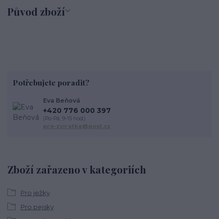
Původ zboží
Potřebujete poradit?
Eva Beňová
+420 776 000 397
(Po-Pá, 9-15 hod.)
pro-zviratka@post.cz
Zboží zařazeno v kategoriích
Pro ježky
Pro pejsky