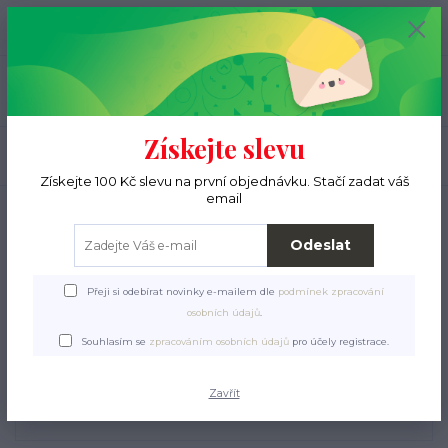
+420 776 000 397
0
ks
CZK
0 Kč
(Po-Pá, 9-15 hod.)
Menu
Získejte slevu
Hledat
Získejte 100 Kč slevu na první objednávku. Stačí zadat váš
email
Úvod
Pro pejsky
Krmiva a pamlsky
Pamlsky
Brit Care Dog Functional
Snack Immunity Insect 150g
Odeslat
Brit Care Dog Functional
Přeji si odebírat novinky e-mailem dle
podmínek zpracování
Snack Immunity Insect 150g
osobních údajů
.
Souhlasím se
zpracováním osobních údajů
pro účely registrace.
Zavřít