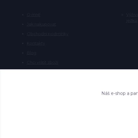
O mně
Výživ
ježků
Jak nakupovat
Obchodní podmínky
Kontakty
Blog
Chci vrátit zboží
Náš e-shop a par