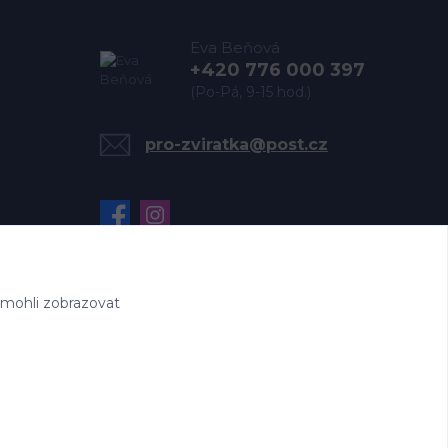
Eva Beňová
+420 776 000 397
(Po-Pá, 9-15 hod.)
pro-zviratka@post.cz
 mohli zobrazovat