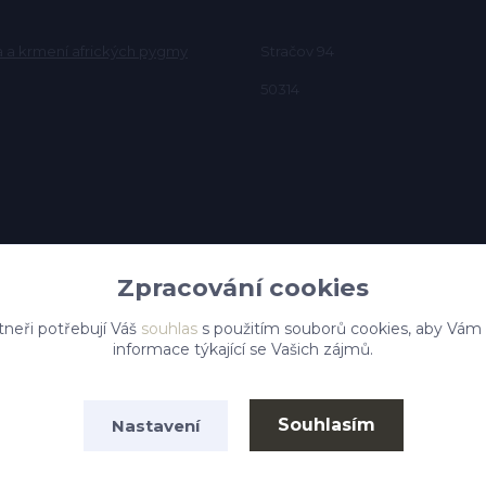
a a krmení afrických pygmy
Stračov 94
50314
Zpracování cookies
tneři potřebují Váš
souhlas
s použitím souborů cookies, aby Vám
informace týkající se Vašich zájmů.
Souhlasím
Nastavení
Vytvořeno na
Eshop-rychle.cz