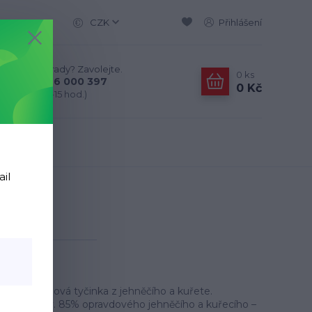
CZK
Přihlášení
Nevíte si rady? Zavolejte.
0
ks
+420 776 000 397
0 Kč
(Po-Pá, 9-15 hod.)
ail
ar 80g
80g
– Proteinová tyčinka z jehněčího a kuřete.
ospělé psy. 85% opravdového jehněčího a kuřecího –