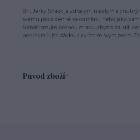
Brit Jerky Snack je zdravým, masitým a chutný
svému psovi denně za odměnu nebo jako paml
Nenahrazujte běžnou stravu, abyste zajistili den
nepřekračujte dávku a cvičte se svým psem. Zaj
Původ zboží