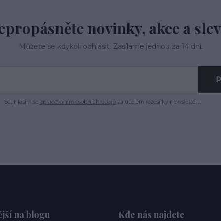
epropásněte novinky, akce a slev
Můžete se kdykoli odhlásit. Zasíláme jednou za 14 dní.
P
Souhlasím se
zpracováním osobních údajů
za účelem rozesílky newsletteru.
jší na blogu
Kde nás najdete