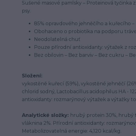
Sušené masové pamlsky – Proteinová tyčinka z
psy.
85% opravdového jehněčího a kuřecího – s
Obohaceno o probiotika na podporu tráve
Neodolatelná chuť
Pouze přírodní antioxidanty: výtažek z r
Bez obilovin – Bez barviv – Bez cukru – 
Složení:
vykostěné kuřecí (59%), vykostěné jehněčí (26%
chlorid sodný, Lactobacillus acidophilus HA - 1
antioxidanty: rozmarýnový výtažek a výtažky tok
Analytické složky:
hrubý protein 30%, hrubý 
vláknina 2%. Přírodní antioxidanty: rozmarýnový
Metabolizovatelná energie: 4,120 kcal/kg.