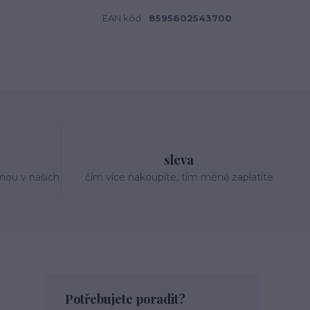
EAN kód:
8595602543700
sleva
nou v našich
čím více nakoupíte, tím méně zaplatíte
Potřebujete poradit?