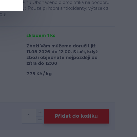
alitního proteinu Obohaceno o probiotika na podporu
latelná chuť Pouze přírodní antioxidanty: výtažek z
pis
skladem 1 ks
Zboží Vám můžeme doručit již
11.08.2026 do 12:00. Stačí, když
zboží objednáte nejpozději do
zítra do 12:00
775 Kč / kg
Přidat do košíku