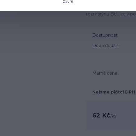
Zavřít
skvělý zdroj vysoce kv
trávení a imunity Neodo
rozmarýnu Be...
celý po
Dostupnost
Doba dodání
Měrná cena
Nejsme plátci DPH
62 Kč
/
ks