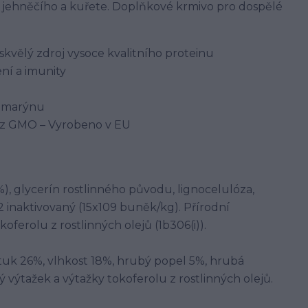
 jehněčího a kuřete. Doplňkové krmivo pro dospělé
kvělý zdroj vysoce kvalitního proteinu
ní a imunity
ozmarýnu
Bez GMO – Vyrobeno v EU
), glycerín rostlinného původu, lignocelulóza,
22 inaktivovaný (15x109 buněk/kg). Přírodní
oferolu z rostlinných olejů (1b306(i)).
tuk 26%, vlhkost 18%, hrubý popel 5%, hrubá
 výtažek a výtažky tokoferolu z rostlinných olejů.