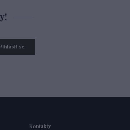
y!
řihlásit se
Kontakty