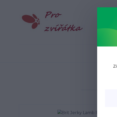
Blog
N
Zí
Úvod
Br