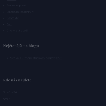
Jak nakupovat
Obchodní podmínky
Kontakty
Blog
Chci vrátit zboží
Nejčtenější na blogu
Výživa a krmení afrických pygmy ježků
Kde nás najdete
Stračov 94
50314