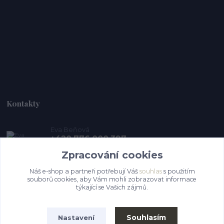
Kontakty
Eva Beňová
+420 776 000 397
(Po-Pá, 9-15 hod.)
Zpracování cookies
pro-zviratka@post.cz
Náš e-shop a partneři potřebují Váš
souhlas
s použitím
souborů cookies, aby Vám mohli zobrazovat informace
týkající se Vašich zájmů.
Souhlasím
Nastavení