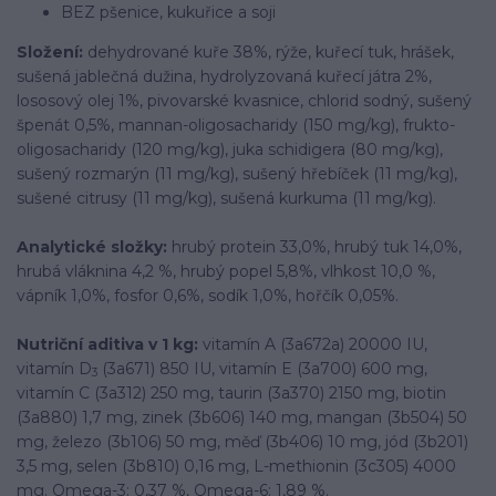
BEZ pšenice, kukuřice a soji
Složení:
dehydrované kuře 38%, rýže, kuřecí tuk, hrášek,
sušená jablečná dužina, hydrolyzovaná kuřecí játra 2%,
lososový olej 1%, pivovarské kvasnice, chlorid sodný, sušený
špenát 0,5%, mannan-oligosacharidy (150 mg/kg), frukto-
oligosacharidy (120 mg/kg), juka schidigera (80 mg/kg),
sušený rozmarýn (11 mg/kg), sušený hřebíček (11 mg/kg),
sušené citrusy (11 mg/kg), sušená kurkuma (11 mg/kg).
Analytické složky:
hrubý protein 33,0%, hrubý tuk 14,0%,
hrubá vláknina 4,2 %, hrubý popel 5,8%, vlhkost 10,0 %,
vápník 1,0%, fosfor 0,6%, sodík 1,0%, hořčík 0,05%.
Nutriční aditiva v 1 kg:
vitamín A (3a672a) 20000 IU,
vitamín D
(3a671) 850 IU, vitamín E (3a700) 600 mg,
3
vitamín C (3a312) 250 mg, taurin (3a370) 2150 mg, biotin
(3a880) 1,7 mg, zinek (3b606) 140 mg, mangan (3b504) 50
mg, železo (3b106) 50 mg, měď (3b406) 10 mg, jód (3b201)
3,5 mg, selen (3b810) 0,16 mg, L-methionin (3c305) 4000
mg. Omega-3: 0,37 %, Omega-6: 1,89 %.