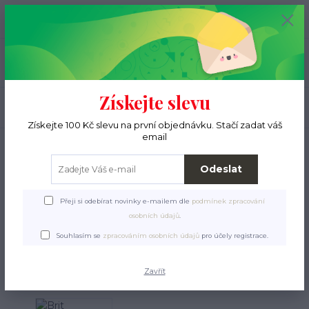
+420 776 000 397
0
ks
CZK
0 Kč
(Po-Pá, 9-15 hod.)
Menu
Získejte slevu
Hledat
Získejte 100 Kč slevu na první objednávku. Stačí zadat váš
email
Úvod
Pro ježky
Krmení a pamlsky
Granulky
Od půl roku věku
Brit
Premium Cat by Nature Sterilized Chicken
Odeslat
Brit Premium Cat by Nature
Přeji si odebírat novinky e-mailem dle
podmínek zpracování
Sterilized Chicken
osobních údajů
.
Souhlasím se
zpracováním osobních údajů
pro účely registrace.
TOP produkt
Zavřít