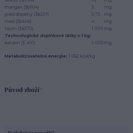
železo (3b106)
10
mg
mangan (3b504)
3
mg
jodid draselný (3b201)
0,75
mg
měď (3b406)
4
mg
taurin (3a370)
1 000
mg
Technologické doplňkové látky v 1 kg:
karubin (E 410)
5 000
mg
Metabolizovatelná energie:
1 062 kcal/kg
Původ zboží
Potřebujete poradit?