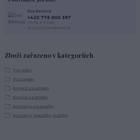
Eva Beňová
+420 776 000 397
(Po-Pá, 9-15 hod.)
pro-zviratka@post.cz
Zboží zařazeno v kategoriích
Pro ježky
Pro pejsky
Krmení a pamlsky
Krmiva a pamlsky
Konzervy a kapsičky
Konzervy, kapsičky, paštiky