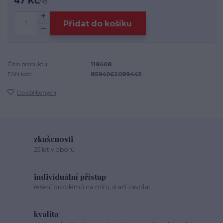
47 Kč
/
ks
Přidat do košíku
Číslo produktu:
118408
EAN kód:
8594062089445
Do oblíbených
zkušenosti
25 let v oboru
individuální přístup
řešení problémů na míru, stačí zavolat
kvalita