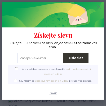
+420 776 000 397
0
ks
CZK
0 Kč
(Po-Pá, 9-15 hod.)
Menu
Získejte slevu
Hledat
Získejte 100 Kč slevu na první objednávku. Stačí zadat váš
email
Úvod
Pro pejsky
Krmiva a pamlsky
Konzervy, kapsičky, paštiky
Calibra
Dog Verve konz.GF Adult Small Beef&Chick 200g
Odeslat
Calibra Dog Verve konz.GF
Přeji si odebírat novinky e-mailem dle
podmínek zpracování
Adult Small Beef&Chick
osobních údajů
.
200g
Souhlasím se
zpracováním osobních údajů
pro účely registrace.
Zavřít