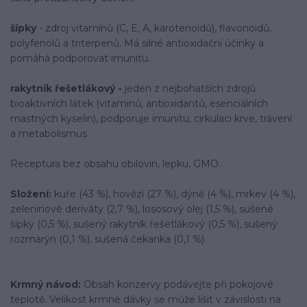
šípk
y
- zdroj vitamínů (C, E, A, karotenoidů), flavonoidů,
polyfenolů a triterpenů. Má silné antioxidační účinky a
pomáhá podporovat imunitu.
rakytník řešetlákový -
jeden z nejbohatších zdrojů
bioaktivních látek (vitaminů, antioxidantů, esenciálních
mastných kyselin), podporuje imunitu, cirkulaci krve, trávení
a metabolismus
Receptura bez obsahu obilovin, lepku, GMO.
Složení:
kuře (43 %), hovězí (27 %), dýně (4 %), mrkev (4 %),
zeleninové deriváty (2,7 %), lososový olej (1,5 %), sušené
šípky (0,5 %), sušený rakytník řešetlákový (0,5 %), sušený
rozmarýn (0,1 %), sušená čekanka (0,1 %).
Krmný návod:
Obsah konzervy podávejte při pokojové
teplotě. Velikost krmné dávky se může lišit v závislosti na