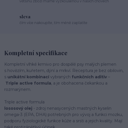
většinu zboží máme vyzkoušenou v našich chovech
sleva
čím více nakoupíte, tím méně zaplatíte
Kompletní specifikace
Kompletní vlhké krmivo pro dospělé psy malých plemen
s hovězím, kuřetem, dýní a mrkví. Receptura je bez obilovin,
s
unikátní kombinací
vybraných
funkčních aditiv
–
Triple active formula
, a je obohacena čekankou a
rozmarýnem.
Triple active formula
lososový olej
- zdroj nenasycených mastných kyselin
omega-3 (EPA, DHA) potřebných pro vývoj a funkci mozku,
podporu fyziologické funkce kůže a srsti a jejich kvality. Mají
také protizánětlivý účinek.