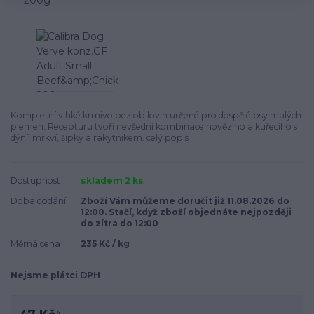
Kompletní vlhké krmivo bez obilovin určené pro dospělé psy malých
plemen. Recepturu tvoří nevšední kombinace hovězího a kuřecího s
dýní, mrkví, šípky a rakytníkem.
celý popis
Dostupnost
skladem 2 ks
Doba dodání
Zboží Vám můžeme doručit již 11.08.2026 do
12:00. Stačí, když zboží objednáte nejpozději
do zítra do 12:00
Měrná cena
235 Kč / kg
Nejsme plátci DPH