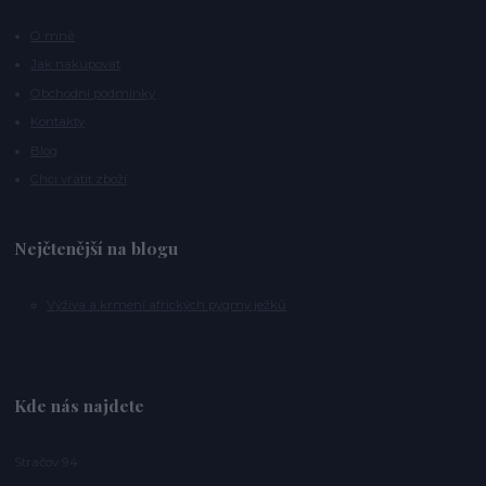
O mně
Jak nakupovat
Obchodní podmínky
Kontakty
Blog
Chci vrátit zboží
Nejčtenější na blogu
Výživa a krmení afrických pygmy ježků
Kde nás najdete
Stračov 94