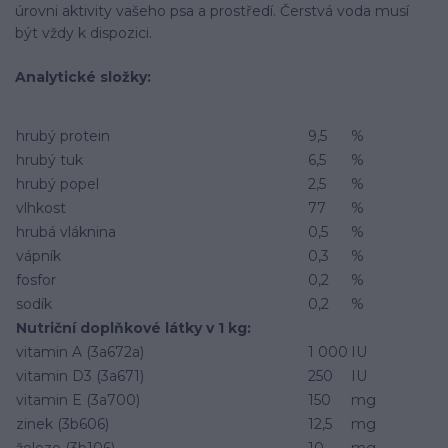
úrovni aktivity vašeho psa a prostředí. Čerstvá voda musí
být vždy k dispozici.
Analytické složky:
hrubý protein
9,5
%
hrubý tuk
6,5
%
hrubý popel
2,5
%
vlhkost
77
%
hrubá vláknina
0,5
%
vápník
0,3
%
fosfor
0,2
%
sodík
0,2
%
Nutriční doplňkové látky v 1 kg:
vitamin A (3a672a)
1 000
IU
vitamin D3 (3a671)
250
IU
vitamin E (3a700)
150
mg
zinek (3b606)
12,5
mg