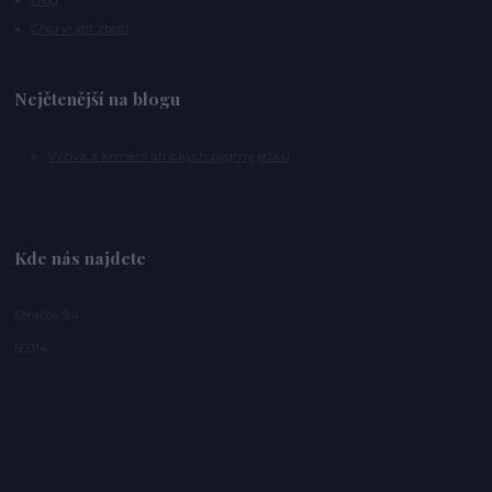
Chci vrátit zboží
Nejčtenější na blogu
Výživa a krmení afrických pygmy ježků
Kde nás najdete
Stračov 94
50314