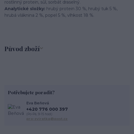
rostlinný protein, sůl, sorbát draselný.
Analytické složky:
hrubý protein 30 %, hrubý tuk 5 %,
hrubá vláknina 2 %, popel 5 %, vlhkost 18 %.
Původ zboží
Potřebujete poradit?
Eva Beňová
+420 776 000 397
(Po-Pá, 9-15 hod.)
pro-zviratka@post.cz