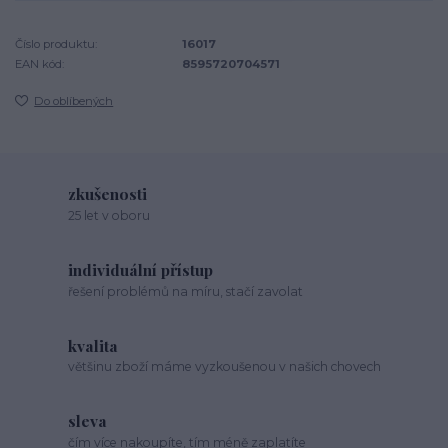
Číslo produktu:
16017
EAN kód:
8595720704571
Do oblíbených
zkušenosti
25 let v oboru
individuální přístup
řešení problémů na míru, stačí zavolat
kvalita
většinu zboží máme vyzkoušenou v našich chovech
sleva
čím více nakoupíte, tím méně zaplatíte