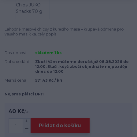
Lahodné masové chipsy z kuřecího masa – křupavá odměna pro
vašeho mazlíčka.
celý popis
Dostupnost
skladem 1 ks
Doba dodání
Zboží Vám můžeme doručit již 08.08.2026 do
12:00. Stačí, když zboží objednáte nejpozději
dnes do 12:00
Měrná cena
571,43 Kč / kg
Nejsme plátci DPH
40 Kč
/
ks
Přidat do košíku