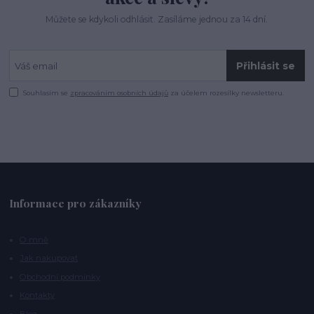
Můžete se kdykoli odhlásit. Zasíláme jednou za 14 dní.
Přihlásit se
Souhlasím se
zpracováním osobních údajů
za účelem rozesílky newsletteru.
Informace pro zákazníky
O mně
Jak nakupovat
Obchodní podmínky
Kontakty
Blog