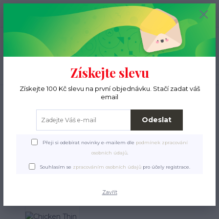
+420 776 000 397
0
ks
CZK
0 Kč
(Po-Pá, 9-15 hod.)
Menu
Získejte slevu
Hledat
Získejte 100 Kč slevu na první objednávku. Stačí zadat váš
Úvod
Pro pejsky
Krmiva a pamlsky
Pamlsky
Chicken Thin Chips JUKO
email
Snacks 70 g
Odeslat
Chicken Thin Chips JUKO
Snacks 70 g
Přeji si odebírat novinky e-mailem dle
podmínek zpracování
osobních údajů
.
Souhlasím se
zpracováním osobních údajů
pro účely registrace.
Zavřít