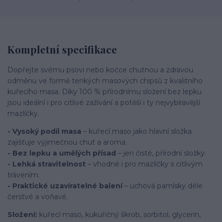
Kompletní specifikace
Dopřejte svému psovi nebo kočce chutnou a zdravou
odměnu ve formě tenkých masových chipsů z kvalitního
kuřecího masa. Díky 100 % přírodnímu složení bez lepku
jsou ideální i pro citlivé zažívání a potěší i ty nejvybíravější
mazlíčky.
- Vysoký podíl masa
– kuřecí maso jako hlavní složka
zajišťuje výjimečnou chuť a aroma.
- Bez lepku a umělých přísad
– jen čisté, přírodní složky.
- Lehká stravitelnost
– vhodné i pro mazlíčky s citlivým
trávením.
- Praktické uzavíratelné balení
– uchová pamlsky déle
čerstvé a voňavé.
Složení:
kuřecí maso, kukuřičný škrob, sorbitol, glycerin,