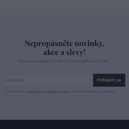
Nepropásněte novinky,
akce a slevy!
Můžete se kdykoli odhlásit. Zasíláme jednou za 14 dní.
Přihlásit se
Souhlasím se
zpracováním osobních údajů
za účelem rozesílky newsletteru.