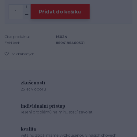
Přidat do košíku
Číslo produktu:
16024
EAN kód:
8594195460531
Do oblíbených
zkušenosti
25 let v oboru
individuální přístup
řešení problémů na míru, stačí zavolat
kvalita
většinu zboží máme vyzkoušenou v našich chovech