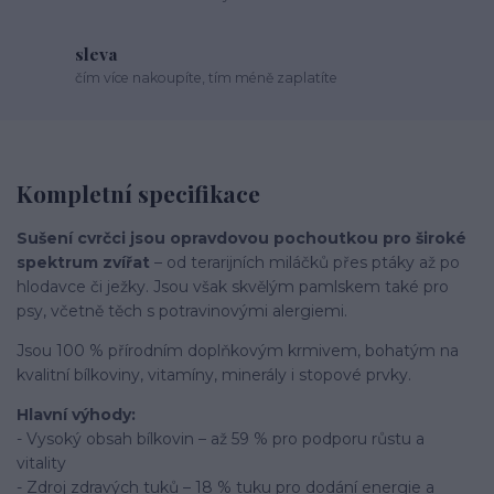
sleva
čím více nakoupíte, tím méně zaplatíte
Kompletní specifikace
Sušení cvrčci jsou opravdovou pochoutkou pro široké
spektrum zvířat
– od terarijních miláčků přes ptáky až po
hlodavce či ježky. Jsou však skvělým pamlskem také pro
psy, včetně těch s potravinovými alergiemi.
Jsou 100 % přírodním doplňkovým krmivem, bohatým na
kvalitní bílkoviny, vitamíny, minerály i stopové prvky.
Hlavní výhody:
- Vysoký obsah bílkovin – až 59 % pro podporu růstu a
vitality
- Zdroj zdravých tuků – 18 % tuku pro dodání energie a