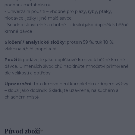
podporu metabolismu
- Univerzální použití – vhodné pro plazy, ryby, ptáky,
hlodavce, ježky i jiné malé savce
- Snadno stravitelné a chutné – ideální jako doplněk k běžné
krmné dávce
Složení / analytické složky:
protein 59 %, tuk 18 %,
vláknina 4,5 %, popel 4 %.
Použití:
podávejte jako doplňkové krmivo k běžné krmné
dávce. U menších živočichů nabídněte množství přiměřené
dle velikosti a potřeby.
Upozornění:
toto krmivo není kompletním zdrojem výživy
– slouží jako doplněk. Skladujte uzavřené, na suchém a
chladném místě.
Původ zboží