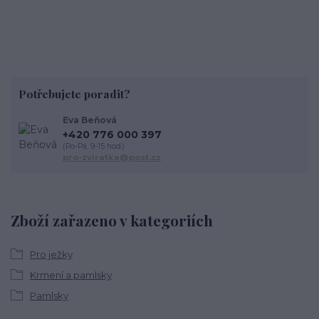
Potřebujete poradit?
Eva Beňová
+420 776 000 397
(Po-Pá, 9-15 hod.)
pro-zviratka@post.cz
Zboží zařazeno v kategoriích
Pro ježky
Krmení a pamlsky
Pamlsky