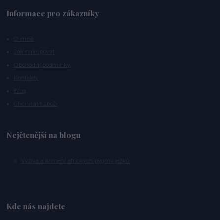
Informace pro zákazníky
O mně
Jak nakupovat
Obchodní podmínky
Kontakty
Blog
Chci vrátit zboží
Nejčtenější na blogu
Výživa a krmení afrických pygmy ježků
Kde nás najdete