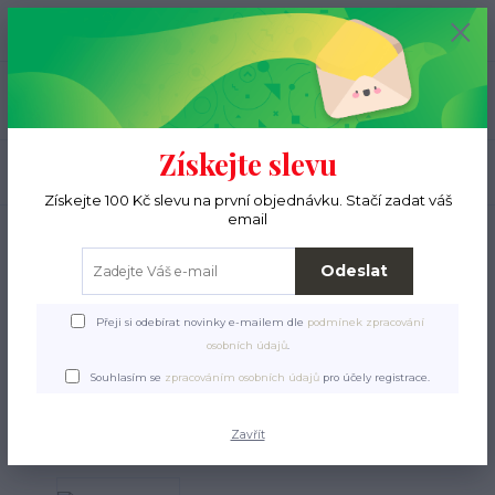
+420 776 000 397
0
ks
CZK
0 Kč
(Po-Pá, 9-15 hod.)
Menu
Získejte slevu
Hledat
Získejte 100 Kč slevu na první objednávku. Stačí zadat váš
email
Úvod
Pro ježky
Krmení a pamlsky
Pamlsky
Cvrček JUKO, dóza 500 ml
(80 g)
Odeslat
Cvrček JUKO, dóza 500 ml
Přeji si odebírat novinky e-mailem dle
podmínek zpracování
(80 g)
osobních údajů
.
Souhlasím se
zpracováním osobních údajů
pro účely registrace.
Zavřít