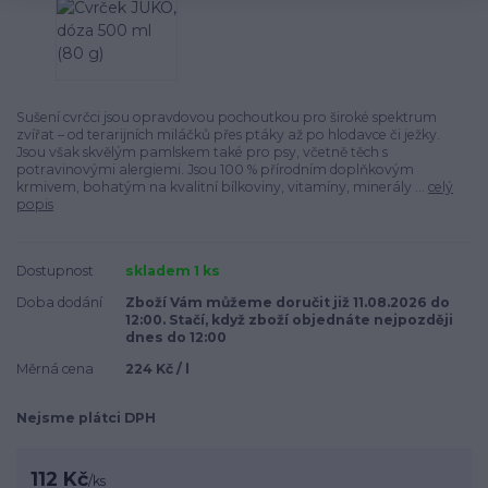
Sušení cvrčci jsou opravdovou pochoutkou pro široké spektrum
zvířat – od terarijních miláčků přes ptáky až po hlodavce či ježky.
Jsou však skvělým pamlskem také pro psy, včetně těch s
potravinovými alergiemi. Jsou 100 % přírodním doplňkovým
krmivem, bohatým na kvalitní bílkoviny, vitamíny, minerály ...
celý
popis
Dostupnost
skladem 1 ks
Doba dodání
Zboží Vám můžeme doručit již 11.08.2026 do
12:00. Stačí, když zboží objednáte nejpozději
dnes do 12:00
Měrná cena
224 Kč / l
Nejsme plátci DPH
112 Kč
/
ks