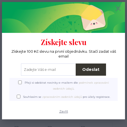
+420 776 000 397
0
ks
CZK
0 Kč
(Po-Pá, 9-15 hod.)
Menu
Získejte slevu
Hledat
Získejte 100 Kč slevu na první objednávku. Stačí zadat váš
email
Úvod
Pro pejsky
Pelíšky, deky, polštáře
Ručně pletené deky
Deka pro
psa Betynka Tweed 520
Odeslat
Deka pro psa Betynka
Přeji si odebírat novinky e-mailem dle
podmínek zpracování
Tweed 520
osobních údajů
.
Souhlasím se
zpracováním osobních údajů
pro účely registrace.
Zavřít