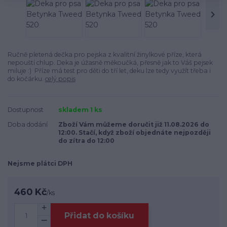
Ručně pletená dečka pro pejska z kvalitní žinylkové příze, která
nepouští chlup. Deka je úžasně měkoučká, přesně jak to Váš pejsek
miluje :) Příze má test pro děti do tří let, deku lze tedy využít třeba i
do kočárku.
celý popis
Dostupnost
skladem 1 ks
Doba dodání
Zboží Vám můžeme doručit již 11.08.2026 do
12:00. Stačí, když zboží objednáte nejpozději
do zítra do 12:00
Nejsme plátci DPH
460 Kč
/
ks
Přidat do košíku