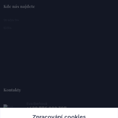
Kde nás najdete
Stračov 94
50314
Kontakty
Eva Beňová
+420 776 000 397
(Po-Pá, 9-15 hod.)
Zpracování cookies