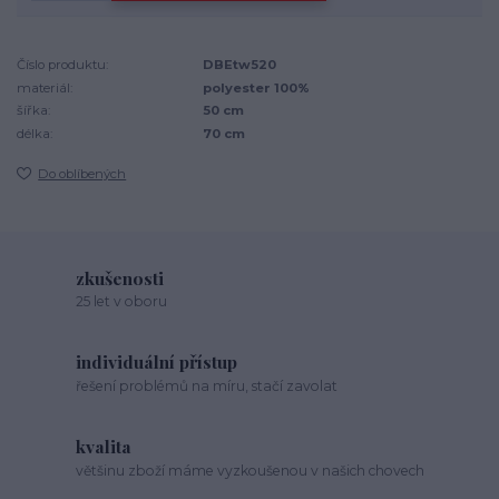
Číslo produktu:
DBEtw520
materiál:
polyester 100%
šířka:
50 cm
délka:
70 cm
Do oblíbených
zkušenosti
25 let v oboru
individuální přístup
řešení problémů na míru, stačí zavolat
kvalita
většinu zboží máme vyzkoušenou v našich chovech