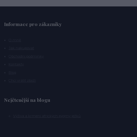
Informace pro zákazníky
O mně
Jak nakupovat
Obchodní podmínky
Kontakty
Blog
Chci vrátit zboží
Nejčtenější na blogu
Výživa a krmení afrických pygmy ježků