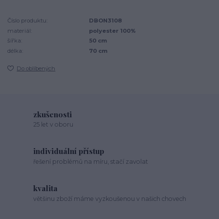
Číslo produktu:
DBON3108
materiál:
polyester 100%
šířka:
50 cm
délka:
70 cm
Do oblíbených
zkušenosti
25 let v oboru
individuální přístup
řešení problémů na míru, stačí zavolat
kvalita
většinu zboží máme vyzkoušenou v našich chovech