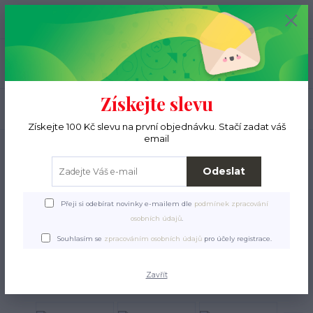
+420 776 000 397
0
ks
CZK
0 Kč
(Po-Pá, 9-15 hod.)
Menu
Získejte slevu
Hledat
Získejte 100 Kč slevu na první objednávku. Stačí zadat váš
email
Úvod
Pro pejsky
Pelíšky, deky, polštáře
Ručně pletené deky
Deka pro
psa Bonbon 3108 Akki červená
Odeslat
Deka pro psa Bonbon 3108
Přeji si odebírat novinky e-mailem dle
podmínek zpracování
Akki červená
osobních údajů
.
Souhlasím se
zpracováním osobních údajů
pro účely registrace.
Zavřít