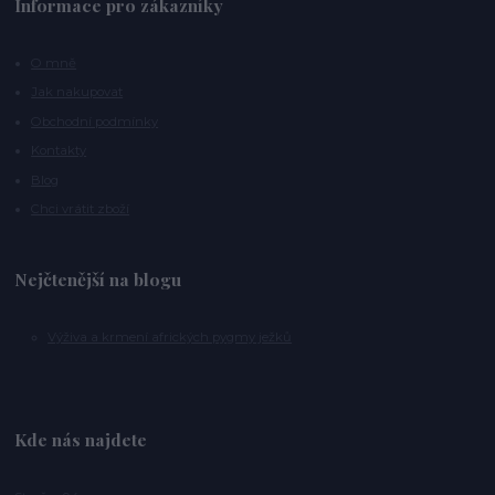
Informace pro zákazníky
O mně
Jak nakupovat
Obchodní podmínky
Kontakty
Blog
Chci vrátit zboží
Nejčtenější na blogu
Výživa a krmení afrických pygmy ježků
Kde nás najdete