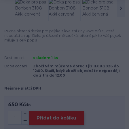
Ručně pletená dečka pro pejska z kvalitní žinylkové příze, která
nepouští chlup. Deka je úžasně měkoučká, přesně jak to Váš pejsek
miluje :)
celý popis
Dostupnost
skladem 1 ks
Doba dodání
Zboží Vám můžeme doručit již 11.08.2026 do
12:00. Stačí, když zboží objednáte nejpozději
do zítra do 12:00
Nejsme plátci DPH
450 Kč
/
ks
Přidat do košíku