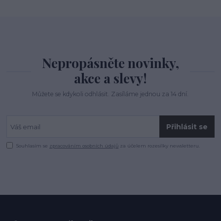
Nepropásněte novinky,
akce a slevy!
Můžete se kdykoli odhlásit. Zasíláme jednou za 14 dní.
Přihlásit se
Souhlasím se
zpracováním osobních údajů
za účelem rozesílky newsletteru.