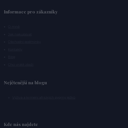
Informace pro zákazníky
O mně
Jak nakupovat
Obchodní podmínky
Kontakty
Blog
Chci vrátit zboží
Nejčtenější na blogu
Výživa a krmení afrických pygmy ježků
Kde nás najdete