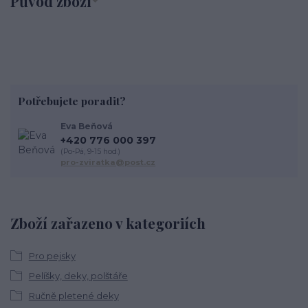
Původ zboží
Potřebujete poradit?
Eva Beňová
+420 776 000 397
(Po-Pá, 9-15 hod.)
pro-zviratka@post.cz
Zboží zařazeno v kategoriích
Pro pejsky
Pelíšky, deky, polštáře
Ručně pletené deky