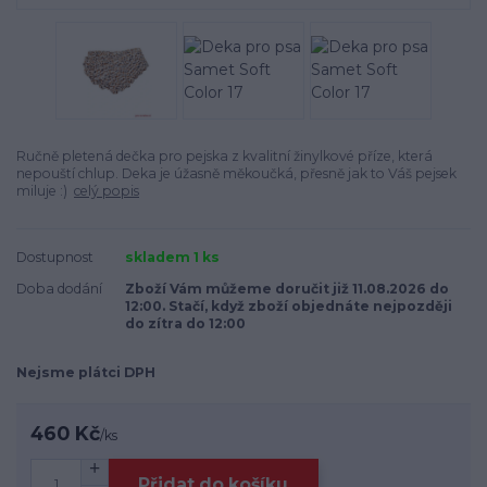
Ručně pletená dečka pro pejska z kvalitní žinylkové příze, která
nepouští chlup. Deka je úžasně měkoučká, přesně jak to Váš pejsek
miluje :)
celý popis
Dostupnost
skladem 1 ks
Doba dodání
Zboží Vám můžeme doručit již 11.08.2026 do
12:00. Stačí, když zboží objednáte nejpozději
do zítra do 12:00
Nejsme plátci DPH
460 Kč
/
ks
Přidat do košíku