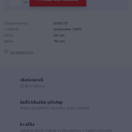
Číslo produktu:
DSSC17
materiál:
polyester 100%
šířka:
50 cm
délka:
70 cm
Do oblíbených
zkušenosti
25 let v oboru
individuální přístup
řešení problémů na míru, stačí zavolat
kvalita
většinu zboží máme vyzkoušenou v našich chovech