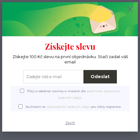
+420 776 000 397
0
ks
CZK
0 Kč
(Po-Pá, 9-15 hod.)
Menu
Získejte slevu
Hledat
Získejte 100 Kč slevu na první objednávku. Stačí zadat váš
email
Úvod
Pro pejsky
Pelíšky, deky, polštáře
Ručně pletené deky
Deka pro
psa Samet Soft Color 17
Odeslat
Deka pro psa Samet Soft
Přeji si odebírat novinky e-mailem dle
podmínek zpracování
Color 17
osobních údajů
.
Souhlasím se
zpracováním osobních údajů
pro účely registrace.
Zavřít