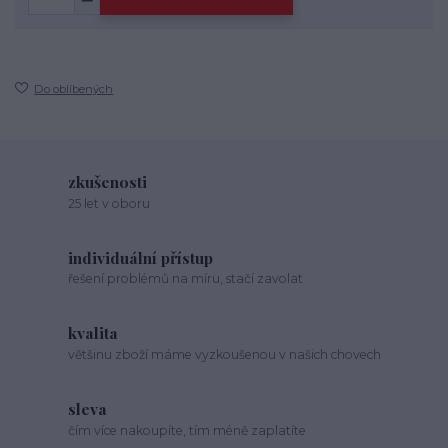
Do oblíbených
zkušenosti
25 let v oboru
individuální přístup
řešení problémů na míru, stačí zavolat
kvalita
většinu zboží máme vyzkoušenou v našich chovech
sleva
čím více nakoupíte, tím méně zaplatíte