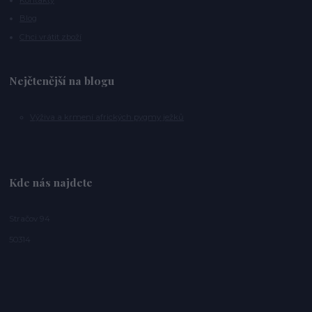
Blog
Chci vrátit zboží
Nejčtenější na blogu
Výživa a krmení afrických pygmy ježků
Kde nás najdete
Stračov 94
50314