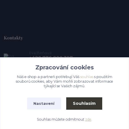
Kontakty
Eva Beňová
+420 776 000 397
(Po-Pá, 9-15 hod.)
Zpracování cookies
pro-zviratka@post.cz
Náš e-shop a partneři potřebují Váš
souhlas
s použitím
souborů cookies, aby Vám mohli zobrazovat informace
týkající se Vašich zájmů.
Souhlasím
Nastavení
Souhlas můžete odmítnout
zde
.
Vytvořeno na
Eshop-rychle.cz