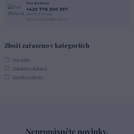
Eva Beňová
+420 776 000 397
(Po-Pá, 9-15 hod.)
pro-zviratka@post.cz
Zboží zařazeno v kategoriích
Pro ježky
Vybavení ubikace
Domky a úkryty
Nepropásněte novinky,