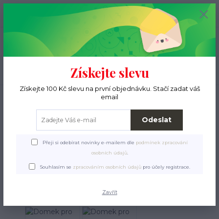
+420 776 000 397
0
ks
CZK
0 Kč
(Po-Pá, 9-15 hod.)
Menu
Získejte slevu
Hledat
Získejte 100 Kč slevu na první objednávku. Stačí zadat váš
Úvod
Pro ježky
Vybavení ubikace
Domky a úkryty
Domek pro
email
hlodavce IGLOO plast malý Zolux
Odeslat
Domek pro hlodavce IGLOO
plast malý Zolux
Přeji si odebírat novinky e-mailem dle
podmínek zpracování
osobních údajů
.
Souhlasím se
zpracováním osobních údajů
pro účely registrace.
Zavřít