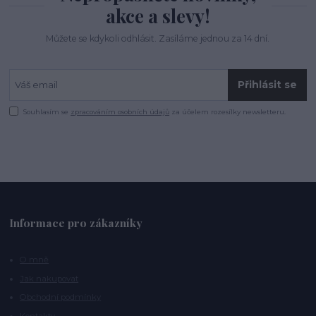
akce a slevy!
Můžete se kdykoli odhlásit. Zasíláme jednou za 14 dní.
Přihlásit se
Souhlasím se
zpracováním osobních údajů
za účelem rozesílky newsletteru.
Informace pro zákazníky
O mně
Jak nakupovat
Obchodní podmínky
Kontakty