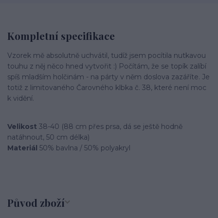
Kompletní specifikace
Vzorek mě absolutně uchvátil, tudíž jsem pocítila nutkavou
touhu z něj něco hned vytvořit :) Počítám, že se topík zalíbí
spíš mladším holčinám - na párty v něm doslova zazáříte. Je
totiž z limitovaného Čarovného klbka č. 38, které není moc
k vidění.
Velikost
38-40 (88 cm přes prsa, dá se ještě hodně
natáhnout, 50 cm délka)
Materiál
50% bavlna / 50% polyakryl
Původ zboží