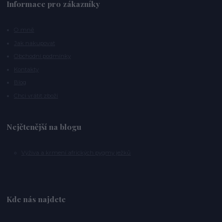
Informace pro zákazníky
O mně
Jak nakupovat
Obchodní podmínky
Kontakty
Blog
Chci vrátit zboží
Nejčtenější na blogu
Výživa a krmení afrických pygmy ježků
Kde nás najdete