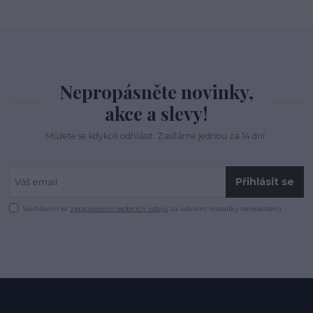
Nepropásněte novinky,
akce a slevy!
Můžete se kdykoli odhlásit. Zasíláme jednou za 14 dní.
Přihlásit se
Souhlasím se
zpracováním osobních údajů
za účelem rozesílky newsletteru.