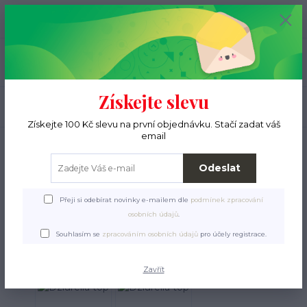
+420 776 000 397
0
ks
CZK
0 Kč
(Po-Pá, 9-15 hod.)
Menu
Získejte slevu
Hledat
Získejte 100 Kč slevu na první objednávku. Stačí zadat váš
email
Úvod
Pro páníčky
Oděvy a doplňky
Trička, topy, tuniky
Dziurella top
Dziurella top
Odeslat
Přeji si odebírat novinky e-mailem dle
podmínek zpracování
osobních údajů
.
Souhlasím se
zpracováním osobních údajů
pro účely registrace.
Zavřít