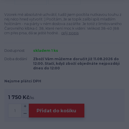
Vzorek mě absolutně uchvátil, tudíž jsem pocítila nutkavou touhu z
něj něco hned vytvořit :) Počítám, že se topík zalíbí spíš mladším
holčinám - na párty v něm doslova zazáříte. Je totiž z limitovaného
Čarovného klbka č. 38, které není moc k vidění. Velikost 38-40 (88
cm přes prsa, dá se ještě hodně...
celý popis
Dostupnost
skladem 1 ks
Doba dodání
Zboží Vám můžeme doručit již 11.08.2026 do
12:00. Stačí, když zboží objednáte nejpozději
dnes do 12:00
Nejsme plátci DPH
1 750 Kč
/
ks
Přidat do košíku