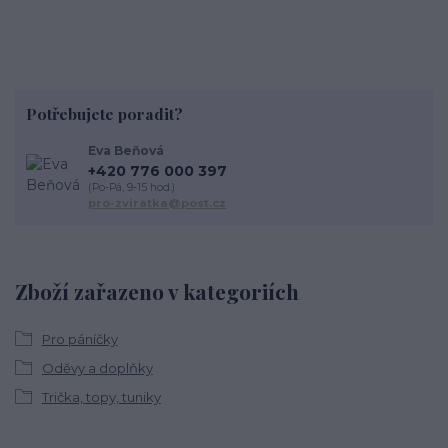
Potřebujete poradit?
Eva Beňová
+420 776 000 397
(Po-Pá, 9-15 hod.)
pro-zviratka@post.cz
Zboží zařazeno v kategoriích
Pro páníčky
Oděvy a doplňky
Trička, topy, tuniky