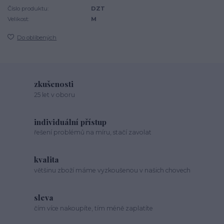
Číslo produktu:
DZT
Velikost:
M
Do oblíbených
zkušenosti
25 let v oboru
individuální přístup
řešení problémů na míru, stačí zavolat
kvalita
většinu zboží máme vyzkoušenou v našich chovech
sleva
čím více nakoupíte, tím méně zaplatíte