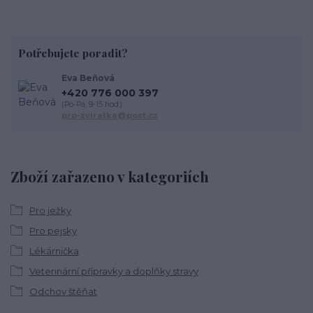
Potřebujete poradit?
Eva Beňová
+420 776 000 397
(Po-Pá, 9-15 hod.)
pro-zviratka@post.cz
Zboží zařazeno v kategoriích
Pro ježky
Pro pejsky
Lékárnička
Veterinární přípravky a doplňky stravy
Odchov štěňat