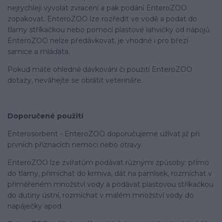
nejrychleji vyvolat zvracení a pak podání EnteroZOO
zopakovat. EnteroZOO lze rozředit ve vodě a podat do
tlamy stříkačkou nebo pomocí plastové lahvičky od nápojů.
EnteroZOO nelze předávkovat, je vhodné i pro březí
samice a mláďata.
Pokud máte ohledně dávkování či použití EnteroZOO
dotazy, neváhejte se obrátit veterináře.
Doporučené použití
Enterosorbent - EnteroZOO doporučujeme užívat již při
prvních příznacích nemoci nebo otravy.
EnteroZOO lze zvířatům podávat různými způsoby: přímo
do tlamy, přimíchat do krmiva, dát na pamlsek, rozmíchat v
přiměřeném množství vody a podávat plastovou stříkačkou
do dutiny ústní, rozmíchat v malém množství vody do
napáječky apod.