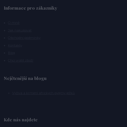
Informace pro zákazníky
O mně
Jak nakupovat
Obchodní podmínky
Kontakty
Blog
Chci vrátit zboží
Nejčtenější na blogu
Výživa a krmení afrických pygmy ježků
Kde nás najdete