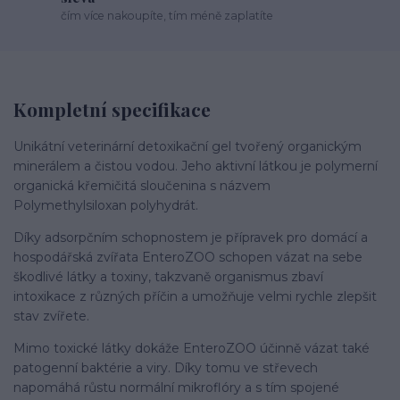
čím více nakoupíte, tím méně zaplatíte
Kompletní specifikace
Unikátní veterinární detoxikační gel tvořený organickým
minerálem a čistou vodou. Jeho aktivní látkou je polymerní
organická křemičitá sloučenina s názvem
Polymethylsiloxan polyhydrát.
Díky adsorpčním schopnostem je přípravek pro domácí a
hospodářská zvířata EnteroZOO schopen vázat na sebe
škodlivé látky a toxiny, takzvaně organismus zbaví
intoxikace z různých příčin a umožňuje velmi rychle zlepšit
stav zvířete.
Mimo toxické látky dokáže EnteroZOO účinně vázat také
patogenní baktérie a viry. Díky tomu ve střevech
napomáhá růstu normální mikroflóry a s tím spojené