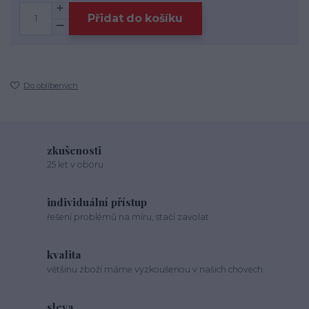
Přidat do košíku
Do oblíbených
zkušenosti
25 let v oboru
individuální přístup
řešení problémů na míru, stačí zavolat
kvalita
většinu zboží máme vyzkoušenou v našich chovech
sleva