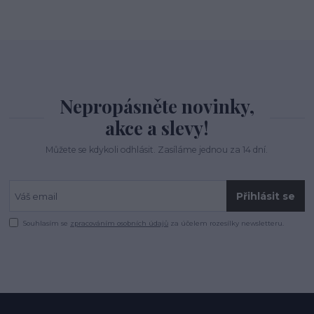
Nepropásněte novinky,
akce a slevy!
Můžete se kdykoli odhlásit. Zasíláme jednou za 14 dní.
Přihlásit se
Souhlasím se
zpracováním osobních údajů
za účelem rozesílky newsletteru.