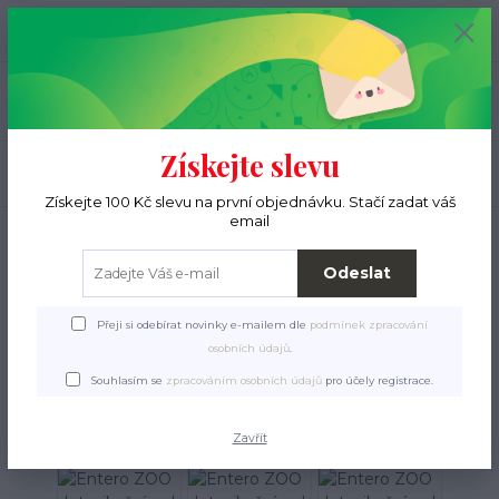
+420 776 000 397
0
ks
CZK
0 Kč
(Po-Pá, 9-15 hod.)
Menu
Získejte slevu
Hledat
Získejte 100 Kč slevu na první objednávku. Stačí zadat váš
email
Úvod
Pro pejsky
Veterinární přípravky a doplňky stravy
Entero ZOO
detoxikační gel
Odeslat
Entero ZOO detoxikační gel
Přeji si odebírat novinky e-mailem dle
podmínek zpracování
osobních údajů
.
Souhlasím se
zpracováním osobních údajů
pro účely registrace.
Zavřít