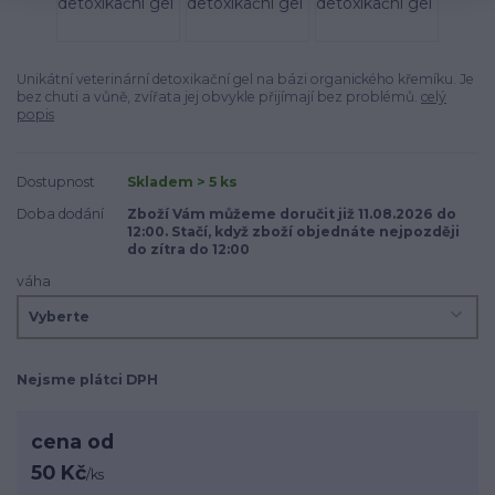
Unikátní veterinární detoxikační gel na bázi organického křemíku. Je
bez chuti a vůně, zvířata jej obvykle přijímají bez problémů.
celý
popis
Dostupnost
Skladem > 5 ks
Doba dodání
Zboží Vám můžeme doručit již 11.08.2026 do
12:00. Stačí, když zboží objednáte nejpozději
do zítra do 12:00
váha
Nejsme plátci DPH
cena od
50 Kč
/
ks