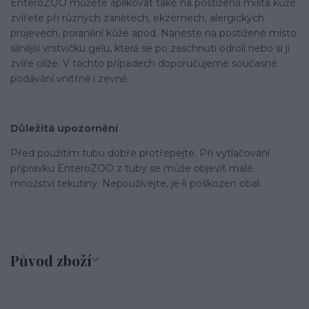
EnteroZOO můžete aplikovat také na postižená místa kůže
zvířete při různých zánětech, ekzémech, alergických
projevech, poranění kůže apod. Naneste na postižené místo
silnější vrstvičku gelu, která se po zaschnutí odrolí nebo si ji
zvíře olíže. V těchto případech doporučujeme současné
podávání vnitřně i zevně.
Důležitá upozornění
Před použitím tubu dobře protřepejte. Při vytlačování
přípravku EnteroZOO z tuby se může objevit malé
množství tekutiny. Nepoužívejte, je-li poškozen obal.
Původ zboží