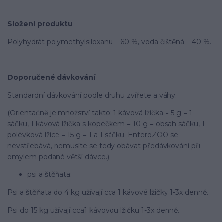
Složení produktu
Polyhydrát polymethylsiloxanu – 60 %, voda čištěná – 40 %.
Doporučené dávkování
Standardní dávkování podle druhu zvířete a váhy.
(Orientačně je množství takto: 1 kávová lžička = 5 g = 1
sáčku, 1 kávová lžička s kopečkem = 10 g = obsah sáčku, 1
polévková lžíce = 15 g = 1 a 1 sáčku. EnteroZOO se
nevstřebává, nemusíte se tedy obávat předávkování při
omylem podané větší dávce.)
psi a štěňata:
Psi a štěňata do 4 kg užívají cca 1 kávové lžičky 1-3x denně.
Psi do 15 kg užívají cca1 kávovou lžičku 1-3x denně.