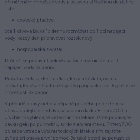
přiměřeném množství vody plastovou stříkačkou do dutiny
ústní.
exotické ptactvo:
cca 1 kávová lžička 1x denně rozmíchat do 1 dcl napájecí
vody, každý den připravovat roztok nový.
hospodářská zvířata:
Drůbeži se podává 1 polévková lžíce rozmíchaná v 1 l
napájecí vody 2x denně.
Prasata a selata, skot a telata, kozy a kůzlata, ovce a
jehňata, koně a hříbata užívají 0,5 g přípravku na 1 kg tělesné
hmotnosti 3x denně.
V případě otravy nebo v případě pouhého podezření na
otravu podejte ihned dvojnásobnou dávku EnteroZOO a
urychleně vyhledejte veterinárního lékaře. Poté podávejte
dávku gelu po půlhodině, až do zlepšení stavu. EnteroZOO
do sebe vstřebá většinu toxických látek a tím zajistíte
zvířeti při otravě první pomoc! Je také dobré se pokusit co