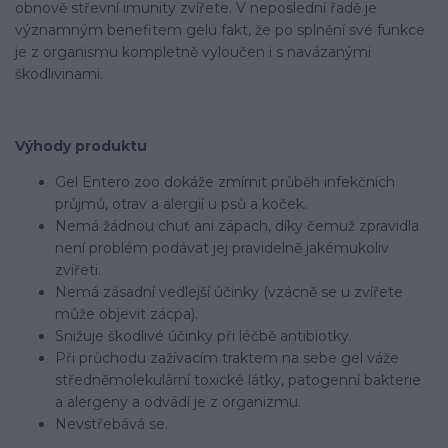
obnově střevní imunity zvířete. V neposlední řadě je
významným benefitem gelu fakt, že po splnění své funkce
je z organismu kompletně vyloučen i s navázanými
škodlivinami.
Výhody produktu
Gel Entero zoo dokáže zmírnit průběh infekčních
průjmů, otrav a alergií u psů a koček.
Nemá žádnou chuť ani zápach, díky čemuž zpravidla
není problém podávat jej pravidelně jakémukoliv
zvířeti.
Nemá zásadní vedlejší účinky (vzácně se u zvířete
může objevit zácpa).
Snižuje škodlivé účinky při léčbě antibiotky.
Při průchodu zažívacím traktem na sebe gel váže
středněmolekulární toxické látky, patogenní bakterie
a alergeny a odvádí je z organizmu.
Nevstřebává se.