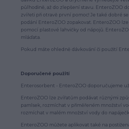
půlhodině, až do zlepšení stavu. EnteroZOO do 
zvířeti při otravě první pomoc! Je také dobré se
podání EnteroZOO zopakovat. EnteroZOO lze r
pomocí plastové lahvičky od nápojů. EnteroZOO
mláďata.
Pokud máte ohledně dávkování či použití Enter
Doporučené použití
Enterosorbent - EnteroZOO doporučujeme užíva
EnteroZOO lze zvířatům podávat různými způso
pamlsek, rozmíchat v přiměřeném množství vod
rozmíchat v malém množství vody do napáječk
EnteroZOO můžete aplikovat také na postižená