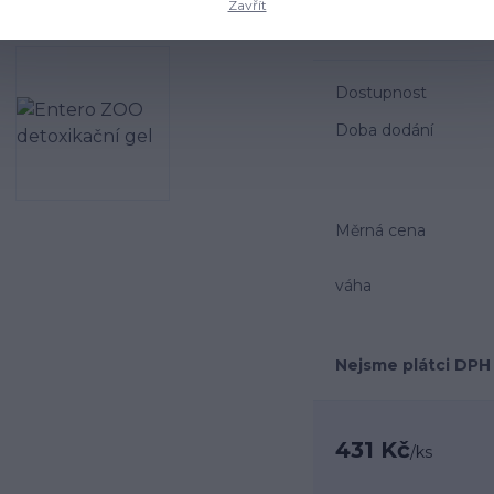
Zavřít
chuti a vůně, zvířata je
Dostupnost
Doba dodání
Měrná cena
váha
Nejsme plátci DPH
431 Kč
/
ks