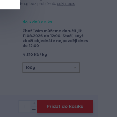
j obvykle přijímají bez problémů.
celý popis
do 3 dnů > 5 ks
Zboží Vám můžeme doručit již
11.08.2026 do 12:00. Stačí, když
zboží objednáte nejpozději dnes
do 12:00
4 310 Kč / kg
Přidat do košíku