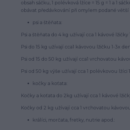
obsah sáčku, 1 polévková lžíce = 15 g = 1 a 1 s
obávat předávkování při omylem podané větší 
psi a štěňata:
Psi a štěňata do 4 kg užívají cca 1 kávové lžičky
Psi do 15 kg užívají cca1 kávovou lžičku 1-3x de
Psi od 15 do 50 kg užívají cca1 vrchovatou kávo
Psi od 50 kg výše užívají cca 1 polévkovou lžíci
kočky a koťata:
Kočky a koťata do 2kg užívají cca 1 kávové lžič
Kočky od 2 kg užívají cca 1 vrchovatou kávovou
králíci, morčata, fretky, nutrie apod.: