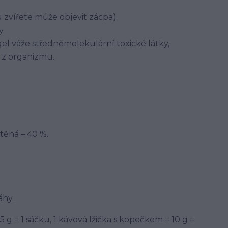
 zvířete může objevit zácpa).
y.
el váže středněmolekulární toxické látky,
e z organizmu.
těná – 40 %.
áhy.
5 g = 1 sáčku, 1 kávová lžička s kopečkem = 10 g =