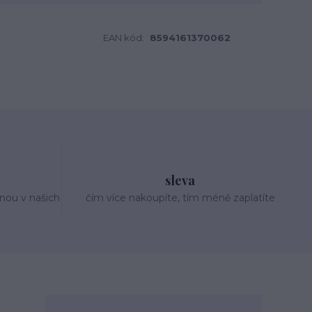
EAN kód:
8594161370062
sleva
nou v našich
čím více nakoupíte, tím méně zaplatíte