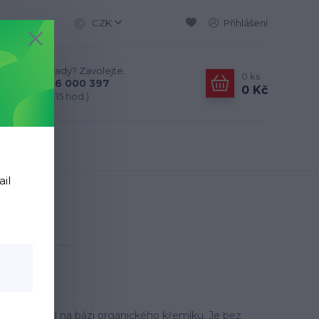
CZK
Přihlášení
Nevíte si rady? Zavolejte.
0
ks
+420 776 000 397
0 Kč
(Po-Pá, 9-15 hod.)
ail
ční gel
l
toxikační gel na bázi organického křemíku. Je bez