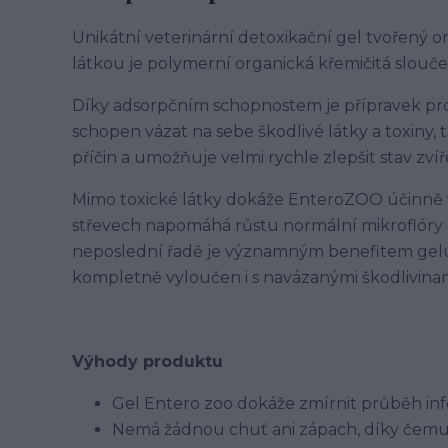
Unikátní veterinární detoxikační gel tvořený 
látkou je polymerní organická křemičitá slouč
Díky adsorpčním schopnostem je přípravek pr
schopen vázat na sebe škodlivé látky a toxiny,
příčin a umožňuje velmi rychle zlepšit stav zvíř
Mimo toxické látky dokáže EnteroZOO účinně v
střevech napomáhá růstu normální mikroflóry a 
neposlední řadě je významným benefitem gelu 
kompletně vyloučen i s navázanými škodlivinam
Výhody produktu
Gel Entero zoo dokáže zmírnit průběh infe
Nemá žádnou chuť ani zápach, díky čemuž