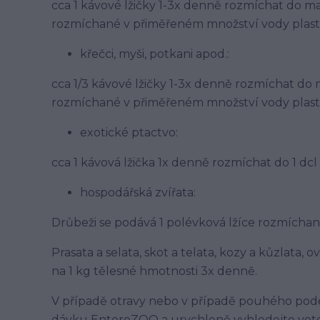
cca 1 kávové lžičky 1-3x denně rozmíchat do 
rozmíchané v přiměřeném množství vody plasto
křečci, myši, potkani apod.:
cca 1/3 kávové lžičky 1-3x denně rozmíchat d
rozmíchané v přiměřeném množství vody plasto
exotické ptactvo:
cca 1 kávová lžička 1x denně rozmíchat do 1 dcl
hospodářská zvířata:
Drůbeži se podává 1 polévková lžíce rozmíchaná
Prasata a selata, skot a telata, kozy a kůzlata, 
na 1 kg tělesné hmotnosti 3x denně.
V případě otravy nebo v případě pouhého pod
dávku EnteroZOO a urychleně vyhledejte vete