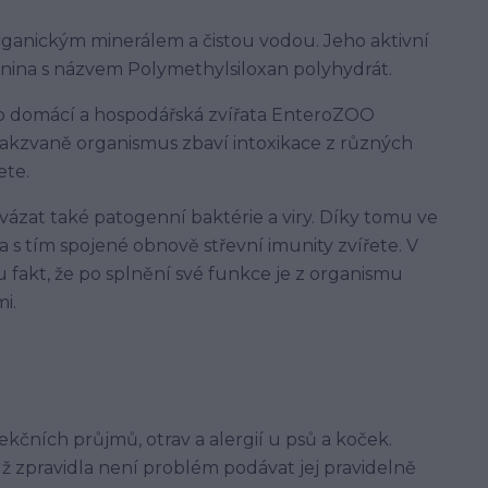
organickým minerálem a čistou vodou. Jeho aktivní
enina s názvem Polymethylsiloxan polyhydrát.
o domácí a hospodářská zvířata EnteroZOO
 takzvaně organismus zbaví intoxikace z různých
ete.
ázat také patogenní baktérie a viry. Díky tomu ve
s tím spojené obnově střevní imunity zvířete. V
fakt, že po splnění své funkce je z organismu
i.
kčních průjmů, otrav a alergií u psů a koček.
 zpravidla není problém podávat jej pravidelně