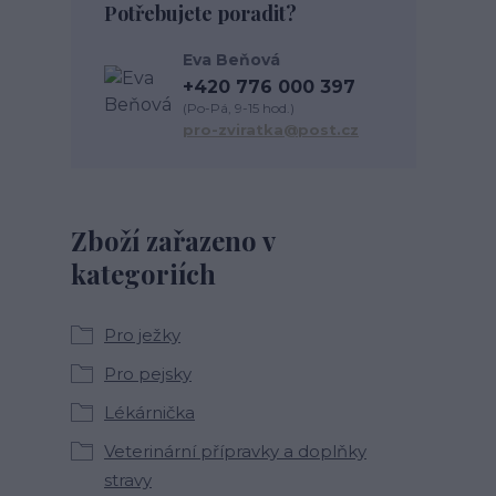
Potřebujete poradit?
Eva Beňová
+420 776 000 397
(Po-Pá, 9-15 hod.)
pro-zviratka@post.cz
Zboží zařazeno v
kategoriích
Pro ježky
Pro pejsky
Lékárnička
Veterinární přípravky a doplňky
stravy