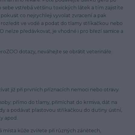
sebe vstřebá většinu toxických látek a tím zajistíte
 pokusit co nejrychleji vyvolat zvracení a pak
ozředit ve vodě a podat do tlamy stříkačkou nebo
 nelze předávkovat, je vhodné i pro březí samice a
oZOO dotazy, neváhejte se obrátit veterináře.
t již při prvních příznacích nemoci nebo otravy.
by: přímo do tlamy, přimíchat do krmiva, dát na
y a podávat plastovou stříkačkou do dutiny ústní,
y apod.
 místa kůže zvířete při různých zánětech,