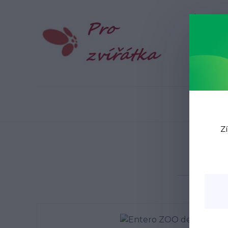
Blog
N
Zí
Úvod