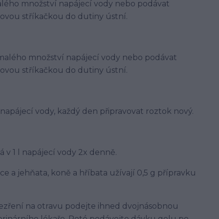
malého množství napájecí vody nebo podávat
vou stříkačkou do dutiny ústní.
o malého množství napájecí vody nebo podávat
vou stříkačkou do dutiny ústní.
 napájecí vody, každý den připravovat roztok nový.
 v 1 l napájecí vody 2x denně.
ovce a jehňata, koně a hříbata užívají 0,5 g přípravku
ezření na otravu podejte ihned dvojnásobnou
rinárního lékaře. Poté podávejte dávku gelu po