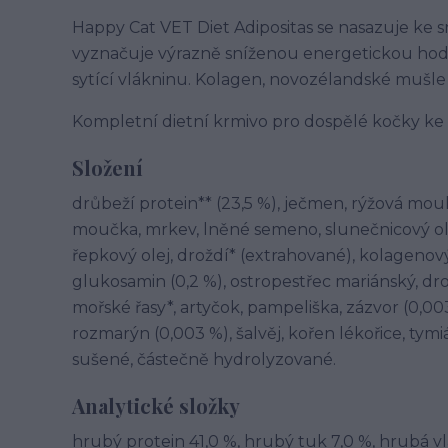
Happy Cat VET Diet Adipositas se nasazuje ke 
vyznačuje výrazně sníženou energetickou hodno
sytící vlákninu. Kolagen, novozélandské mušle
Kompletní dietní krmivo pro dospělé kočky ke
Složení
drůbeží protein** (23,5 %), ječmen, rýžová mouk
moučka, mrkev, lněné semeno, slunečnicový olej,
řepkový olej, droždí* (extrahované), kolagenov
glukosamin (0,2 %), ostropestřec mariánský, drož
mořské řasy*, artyčok, pampeliška, zázvor (0,003 
rozmarýn (0,003 %), šalvěj, kořen lékořice, tymi
sušené, částečně hydrolyzované.
Analytické složky
hrubý protein 41,0 %, hrubý tuk 7,0 %, hrubá vl