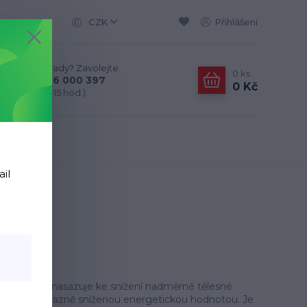
CZK
Přihlášení
Nevíte si rady? Zavolejte.
0
ks
+420 776 000 397
0 Kč
(Po-Pá, 9-15 hod.)
ail
positas se nasazuje ke snížení nadměrné tělesné
yznačuje výrazně sníženou energetickou hodnotou. Je