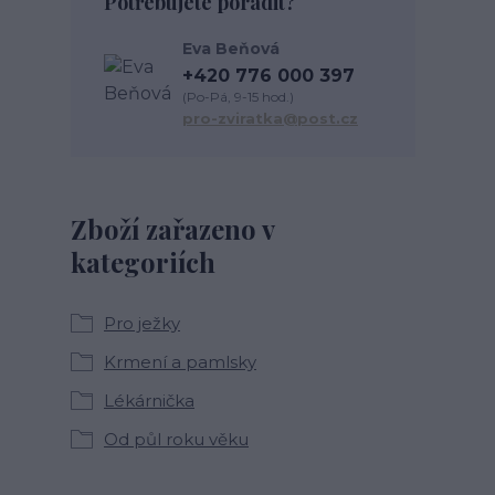
Potřebujete poradit?
Eva Beňová
+420 776 000 397
(Po-Pá, 9-15 hod.)
pro-zviratka@post.cz
Zboží zařazeno v
kategoriích
Pro ježky
Krmení a pamlsky
Lékárnička
Od půl roku věku