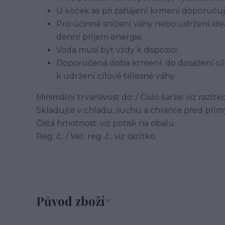
U koček se při zahájení krmení doporuču
Pro účinné snížení váhy nebo udržení id
denní příjem energie.
Voda musí být vždy k dispozici.
Doporučená doba krmení: do dosažení cílov
k udržení cílové tělesné váhy.
Minimální trvanlivost do: / Číslo šarže: viz razítko
Skladujte v chladu, suchu a chraňte před pří
Čistá hmotnost: viz potisk na obalu.
Reg. č.: / Vet. reg. č.: viz razítko.
Původ zboží