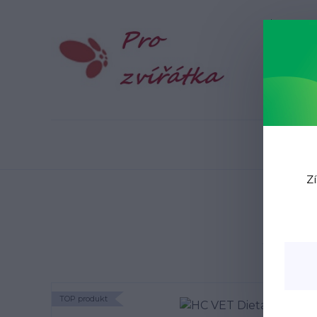
Blog
N
Zí
TOP produkt