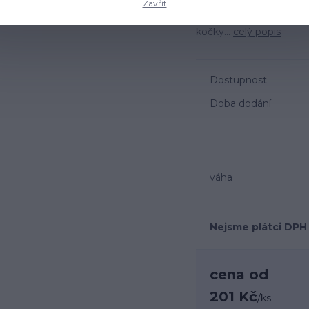
Zavřít
bohaté na vysoce kvalit
mušle a glukosamin pod
kočky...
celý popis
Dostupnost
Doba dodání
váha
Nejsme plátci DPH
cena od
201 Kč
/
ks