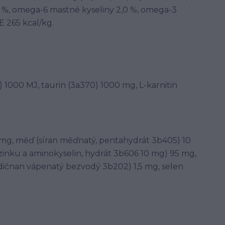
0,1 %, omega-6 mastné kyseliny 2,0 %, omega-3
E 265 kcal/kg.
) 1000 MJ, taurin (3a370) 1000 mg, L-karnitin
 mg, měď (síran měďnatý, pentahydrát 3b405) 10
zinku a aminokyselin, hydrát 3b606 10 mg) 95 mg,
dičnan vápenatý bezvodý 3b202) 1,5 mg, selen