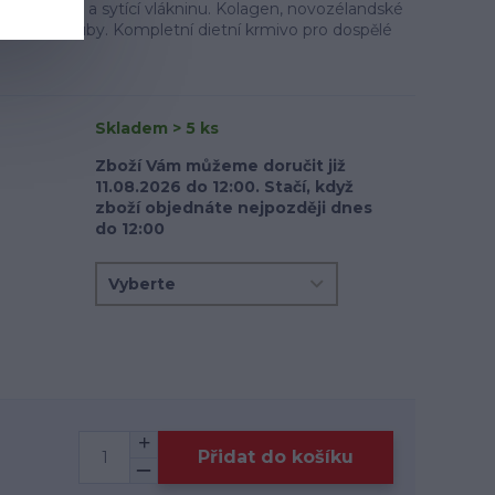
ní bílkoviny a sytící vlákninu. Kolagen, novozélandské
porují klouby. Kompletní dietní krmivo pro dospělé
Skladem > 5 ks
Zboží Vám můžeme doručit již
11.08.2026 do 12:00. Stačí, když
zboží objednáte nejpozději dnes
do 12:00
Přidat do košíku