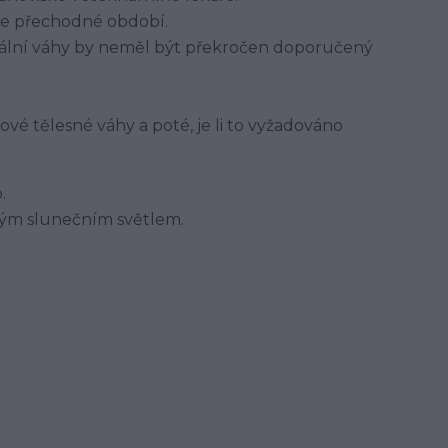
je přechodné období.
eální váhy by neměl být překročen doporučený
é tělesné váhy a poté, je li to vyžadováno
.
mým slunečním světlem.