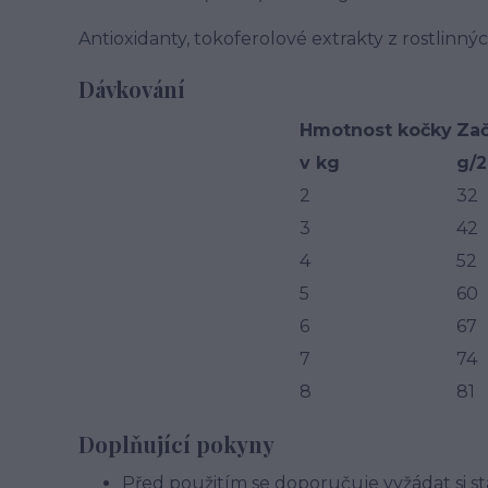
Antioxidanty, tokoferolové extrakty z rostlinnýc
Dávkování
Hmotnost kočky
Zač
v kg
g/2
2
32
3
42
4
52
5
60
6
67
7
74
8
81
Doplňující pokyny
Před použitím se doporučuje vyžádat si st