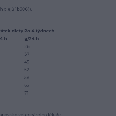
h olejů 1b306(i).
átek diety
Po 4 týdnech
4 h
g/24 h
28
37
45
52
58
65
71
anovisko veterinárního lékaře.