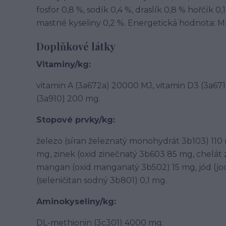
fosfor 0,8 %, sodík 0,4 %, draslík 0,8 % hořčík 
mastné kyseliny 0,2 %. Energetická hodnota: M
Doplňkové látky
Vitaminy/kg:
vitamin A (3a672a) 20000 MJ, vitamin D3 (3a671
(3a910) 200 mg.
Stopové prvky/kg:
železo (síran železnatý monohydrát 3b103) 110
mg, zinek (oxid zinečnatý 3b603 85 mg, chelát 
mangan (oxid manganatý 3b502) 15 mg, jód (jo
(seleničitan sodný 3b801) 0,1 mg.
Aminokyseliny/kg:
DL-methionin (3c301) 4000 mg.