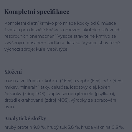
Kompletní specifikace
Kompletní dietní krmivo pro mladé kočky od 6. měsíce
života a pro dospělé kočky k omezení akutních střevních
resorpčních onemocnění. Vysoce stravitelné krmivo se
zvýšeným obsahem sodíku a draslíku. Vysoce stravitelné
výchozí zdroje: kuře, vepř, rýže.
Složení
maso a vnitřnosti z kuřete (46 %) a vepře (6 %), rýže (4 %),
mrkev, minerální látky, celulóza, lososový olej, kořen
čekanky (zdroj FOS), slupky semen jitrocele (psyllium),
droždí extrahované (zdroj MOS), výrobky ze zpracování
bylin.
Analytické složky
hrubý protein 9,0 %, hrubý tuk 3,8 %, hrubá vláknina 0,6 %,