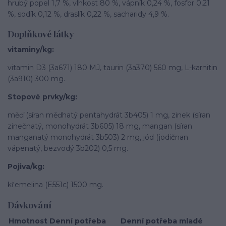
hrubý popel 1,7 %, vlhkost 80 %, vápník 0,24 %, fosfor 0,21
%, sodík 0,12 %, draslík 0,22 %, sacharidy 4,9 %.
Doplňkové látky
vitaminy/kg:
vitamin D3 (3a671) 180 MJ, taurin (3a370) 560 mg, L-karnitin
(3a910) 300 mg.
Stopové prvky/kg:
měď (síran měďnatý pentahydrát 3b405) 1 mg, zinek (síran
zinečnatý, monohydrát 3b605) 18 mg, mangan (síran
manganatý monohydrát 3b503) 2 mg, jód (jodičnan
vápenatý, bezvodý 3b202) 0,5 mg.
Pojiva/kg:
křemelina (E551c) 1500 mg.
Dávkování
Hmotnost
Denní potřeba
Denní potřeba mladé