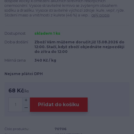
dospělé kočky k omezení akutních střevních resorpčních
onemocnění. Vysoce stravitelné krmivo se zvýšeným obsahem
sodíku a draslíku. Vysoce stravitelné výchozí zdroje: kuře, vepř, rýže.
Složení maso a vnitřnosti z kuřete (46 %) a vep...
celý popis
Dostupnost
skladem 1 ks
Doba dodání
Zboží Vám můžeme doručit již 13.08.2026 do
12:00. Stačí, když zboží objednáte nejpozději
do zítra do 12:00
Měrná cena
340 Kč / kg
Nejsme plátci DPH
68 Kč
/
ks
Přidat do košíku
Číslo produktu:
70706