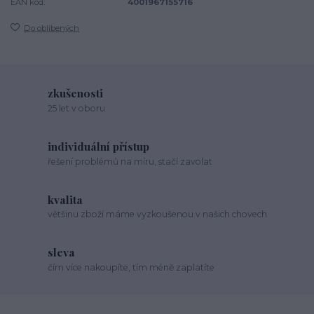
EAN kód:
4001967155716
Do oblíbených
zkušenosti
25 let v oboru
individuální přístup
řešení problémů na míru, stačí zavolat
kvalita
většinu zboží máme vyzkoušenou v našich chovech
sleva
čím více nakoupíte, tím méně zaplatíte