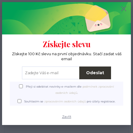
+420 776 000 397
0
ks
CZK
0 Kč
(Po-Pá, 9-15 hod.)
Menu
Získejte slevu
Hledat
Získejte 100 Kč slevu na první objednávku. Stačí zadat váš
Úvod
Pro ježky
Lékárnička
HC VET Dieta Intestinal 200 g
email
HC VET Dieta Intestinal 200
Odeslat
g
Přeji si odebírat novinky e-mailem dle
podmínek zpracování
osobních údajů
.
Souhlasím se
zpracováním osobních údajů
pro účely registrace.
Zavřít