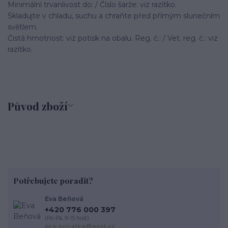
Minimální trvanlivost do: / Číslo šarže: viz razítko.
Skladujte v chladu, suchu a chraňte před přímým slunečním
světlem.
Čistá hmotnost: viz potisk na obalu. Reg. č.: / Vet. reg. č.: viz
razítko.
Původ zboží
Potřebujete poradit?
Eva Beňová
+420 776 000 397
(Po-Pá, 9-15 hod.)
pro-zviratka@post.cz