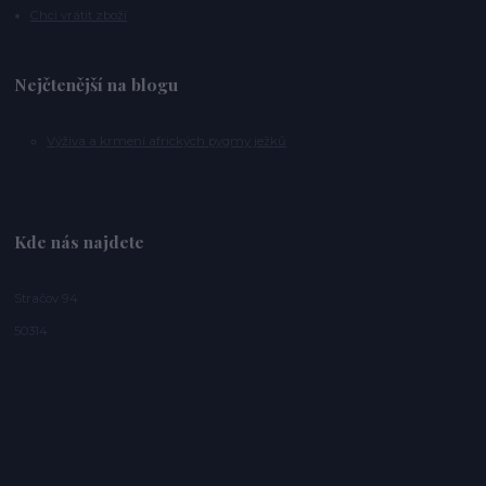
Chci vrátit zboží
Nejčtenější na blogu
Výživa a krmení afrických pygmy ježků
Kde nás najdete
Stračov 94
50314