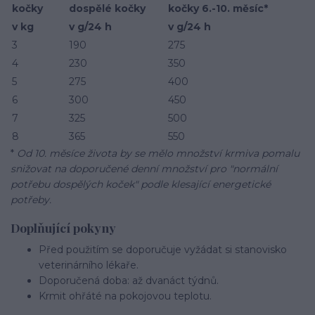
kočky
dospělé kočky
kočky 6.-10. měsíc*
v kg
v g/24 h
v g/24 h
3
190
275
4
230
350
5
275
400
6
300
450
7
325
500
8
365
550
*
Od 10. měsíce života by se mělo množství krmiva pomalu
snižovat na doporučené denní množství pro "normální
potřebu dospělých koček" podle klesající energetické
potřeby.
Doplňující pokyny
Před použitím se doporučuje vyžádat si stanovisko
veterinárního lékaře.
Doporučená doba: až dvanáct týdnů.
Krmit ohřáté na pokojovou teplotu.