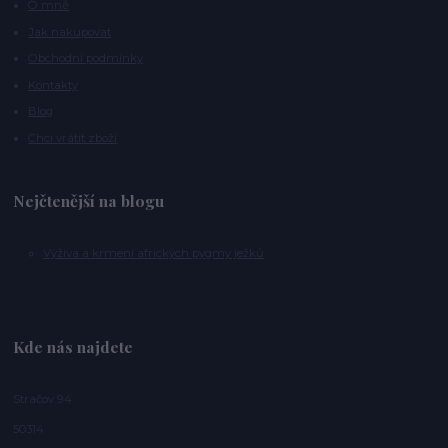
O mně
Jak nakupovat
Obchodní podmínky
Kontakty
Blog
Chci vrátit zboží
Nejčtenější na blogu
Výživa a krmení afrických pygmy ježků
Kde nás najdete
Stračov 94
50314