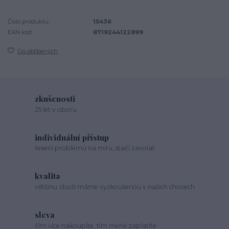
Číslo produktu:
15436
EAN kód:
8719244122899
Do oblíbených
zkušenosti
25 let v oboru
individuální přístup
řešení problémů na míru, stačí zavolat
kvalita
většinu zboží máme vyzkoušenou v našich chovech
sleva
čím více nakoupíte, tím méně zaplatíte