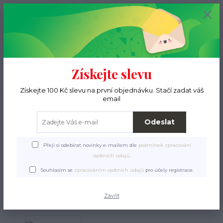
+420 776 000 397
0
ks
CZK
0 Kč
(Po-Pá, 9-15 hod.)
Menu
Získejte slevu
Hledat
Získejte 100 Kč slevu na první objednávku. Stačí zadat váš
email
Úvod
Pro pejsky
Hračky
Plyšáci a kožené hračky
Hračka pes - plyšová
kráva pískací 14 cm
Odeslat
Hračka pes - plyšová kráva
Přeji si odebírat novinky e-mailem dle
podmínek zpracování
pískací 14 cm
osobních údajů
.
Souhlasím se
zpracováním osobních údajů
pro účely registrace.
Zavřít