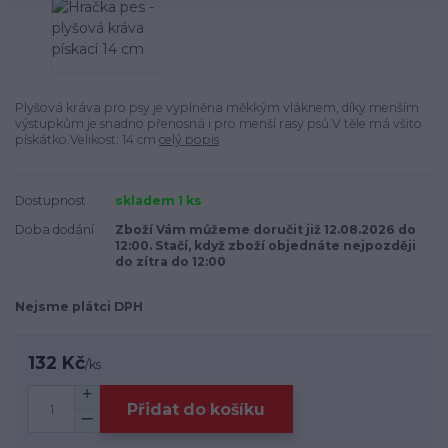
Plyšová kráva pro psy je vyplněna měkkým vláknem, díky menším
výstupkům je snadno přenosná i pro menší rasy psů.V těle má všito
pískátko.Velikost: 14 cm
celý popis
Dostupnost
skladem 1 ks
Doba dodání
Zboží Vám můžeme doručit již 12.08.2026 do
12:00. Stačí, když zboží objednáte nejpozději
do zítra do 12:00
Nejsme plátci DPH
132 Kč
/
ks
Přidat do košíku