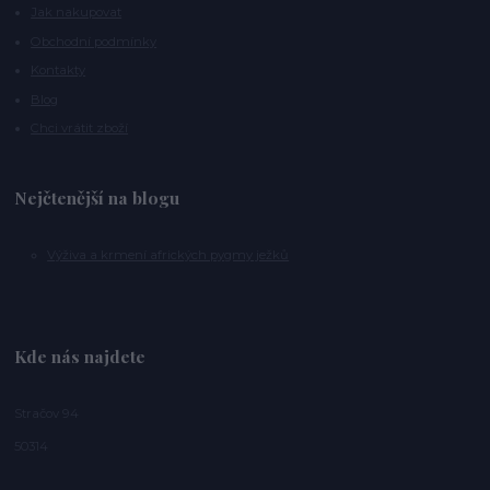
Jak nakupovat
Obchodní podmínky
Kontakty
Blog
Chci vrátit zboží
Nejčtenější na blogu
Výživa a krmení afrických pygmy ježků
Kde nás najdete
Stračov 94
50314