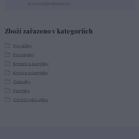
pro-zviratka@post.cz
Zboží zařazeno v kategoriích
Pro ježky
Pro pejsky
Krmení a pamlsky
Krmiva a pamlsky
Granulky
Pamlsky
Od půl roku věku