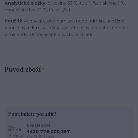
Analytické složky:
bílkoviny 33 %, tuk 11 %, vláknina 1 %,
minerální látky 10 %, Ca:P 1,25:1.
Použití:
Podávejte jako pamlsek nebo odměnu k běžné
denní dávce krmiva. Vždy zajistěte psovi dostatek čerstvé
pitné vody. Uchovávejte v suchu a chladu.
Původ zboží
Potřebujete poradit?
Eva Beňová
+420 776 000 397
(Po-Pá, 9-15 hod.)