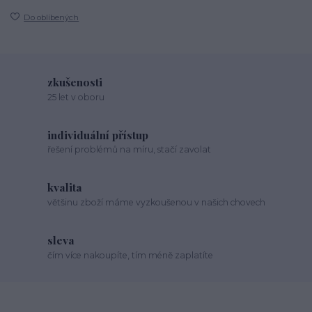
Do oblíbených
zkušenosti
25 let v oboru
individuální přístup
řešení problémů na míru, stačí zavolat
kvalita
většinu zboží máme vyzkoušenou v našich chovech
sleva
čím více nakoupíte, tím méně zaplatíte