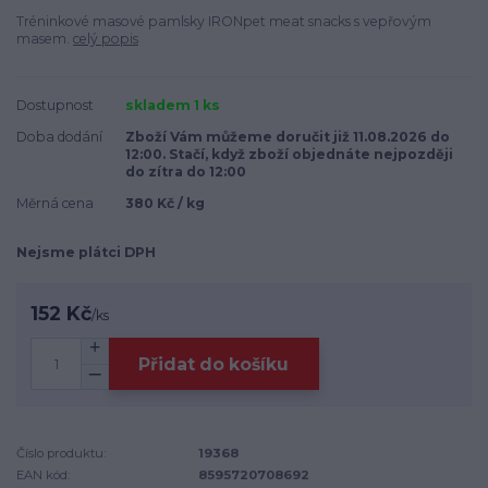
Tréninkové masové pamlsky IRONpet meat snacks s vepřovým
masem.
celý popis
Dostupnost
skladem 1 ks
Doba dodání
Zboží Vám můžeme doručit již 11.08.2026 do
12:00. Stačí, když zboží objednáte nejpozději
do zítra do 12:00
Měrná cena
380 Kč / kg
Nejsme plátci DPH
152 Kč
/
ks
Přidat do košíku
Číslo produktu:
19368
EAN kód:
8595720708692