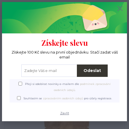
+420 776 000 397
0
ks
CZK
0 Kč
(Po-Pá, 9-15 hod.)
Menu
Získejte slevu
Hledat
Získejte 100 Kč slevu na první objednávku. Stačí zadat váš
email
Úvod
Pro pejsky
Krmiva a pamlsky
Pamlsky
IRONpet tréninkové
masové pamlsky Vepřové 400 g
Odeslat
IRONpet tréninkové masové
Přeji si odebírat novinky e-mailem dle
podmínek zpracování
pamlsky Vepřové 400 g
osobních údajů
.
Souhlasím se
zpracováním osobních údajů
pro účely registrace.
Zavřít