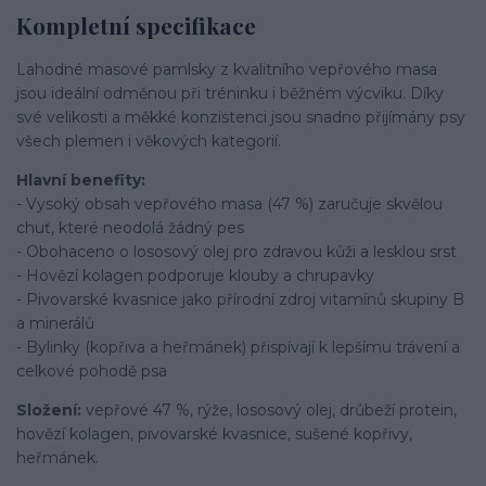
Kompletní specifikace
Lahodné masové pamlsky z kvalitního vepřového masa
jsou ideální odměnou při tréninku i běžném výcviku. Díky
své velikosti a měkké konzistenci jsou snadno přijímány psy
všech plemen i věkových kategorií.
Hlavní benefity:
- Vysoký obsah vepřového masa (47 %) zaručuje skvělou
chuť, které neodolá žádný pes
- Obohaceno o lososový olej pro zdravou kůži a lesklou srst
- Hovězí kolagen podporuje klouby a chrupavky
- Pivovarské kvasnice jako přírodní zdroj vitamínů skupiny B
a minerálů
- Bylinky (kopřiva a heřmánek) přispívají k lepšímu trávení a
celkové pohodě psa
Složení:
vepřové 47 %, rýže, lososový olej, drůbeží protein,
hovězí kolagen, pivovarské kvasnice, sušené kopřivy,
heřmánek.