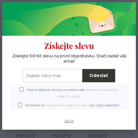
+420 776 000 397
0
ks
CZK
0 Kč
(Po-Pá, 9-15 hod.)
Menu
Získejte slevu
Hledat
Získejte 100 Kč slevu na první objednávku. Stačí zadat váš
email
Úvod
Pro páníčky
Dárkové zboží
Ježek na hrníček oranžový
Ježek na hrníček oranžový
Odeslat
Přeji si odebírat novinky e-mailem dle
podmínek zpracování
osobních údajů
.
TOP produkt
Souhlasím se
zpracováním osobních údajů
pro účely registrace.
Zavřít