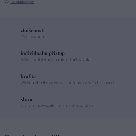
Do oblíbených
zkušenosti
25 let v oboru
individuální přístup
řešení problémů na míru, stačí zavolat
kvalita
většinu zboží máme vyzkoušenou v našich chovech
sleva
čím více nakoupíte, tím méně zaplatíte