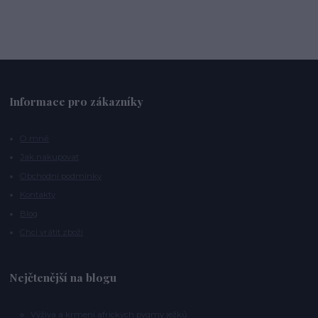
Informace pro zákazníky
O mně
Jak nakupovat
Obchodní podmínky
Kontakty
Blog
Chci vrátit zboží
Nejčtenější na blogu
Výživa a krmení afrických pygmy ježků