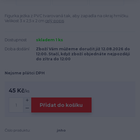
Figurka ježka z PVC tvarovaná tak, aby zapadla na okraj hrníčku.
Velikost 3 x 2,5 x 2 cm
celý popis
Dostupnost
skladem 1 ks
Doba dodání
Zboží Vám můžeme doručit již 12.08.2026 do
12:00. Stačí, když zboží objednáte nejpozději
do zítra do 12:00
Nejsme plátci DPH
45 Kč
/
ks
Přidat do košíku
Číslo produktu:
jnho