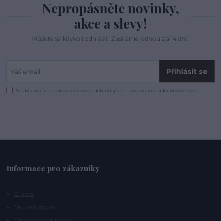
Nepropásněte novinky,
akce a slevy!
Můžete se kdykoli odhlásit. Zasíláme jednou za 14 dní.
Přihlásit se
Souhlasím se
zpracováním osobních údajů
za účelem rozesílky newsletteru.
Informace pro zákazníky
O mně
Jak nakupovat
Obchodní podmínky