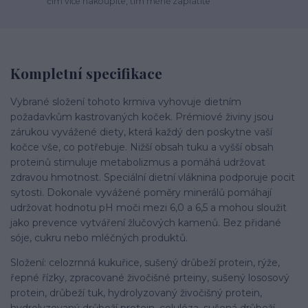
čím více nakoupíte, tím méně zaplatíte
Kompletní specifikace
Vybrané složení tohoto krmiva vyhovuje dietním
požadavkům kastrovaných koček. Prémiové živiny jsou
zárukou vyvážené diety, která každý den poskytne vaší
kočce vše, co potřebuje. Nižší obsah tuku a vyšší obsah
proteinů stimuluje metabolizmus a pomáhá udržovat
zdravou hmotnost. Speciální dietní vláknina podporuje pocit
sytosti. Dokonale vyvážené poměry minerálů pomáhají
udržovat hodnotu pH moči mezi 6,0 a 6,5 a mohou sloužit
jako prevence vytváření žlučových kamenů. Bez přidané
sóje, cukru nebo mléčných produktů.
Složení: celozrnná kukuřice, sušený drůbeží protein, rýže,
řepné řízky, zpracované živočišné prteiny, sušený lososový
protein, drůbeží tuk, hydrolyzovaný živočišný protein,
hydrolyzovaný drůbeží protein, celulóza, sušená drůbeží