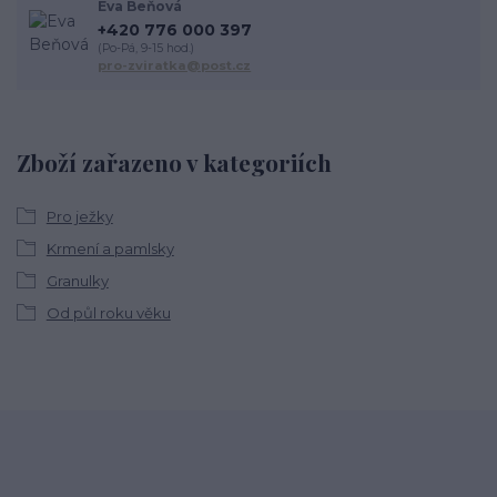
Eva Beňová
+420 776 000 397
(Po-Pá, 9-15 hod.)
pro-zviratka@post.cz
Zboží zařazeno v kategoriích
Pro ježky
Krmení a pamlsky
Granulky
Od půl roku věku