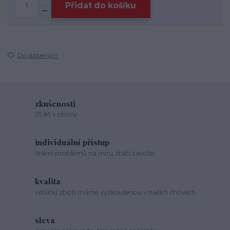
Přidat do košíku
Do oblíbených
zkušenosti
25 let v oboru
individuální přístup
řešení problémů na míru, stačí zavolat
kvalita
většinu zboží máme vyzkoušenou v našich chovech
sleva