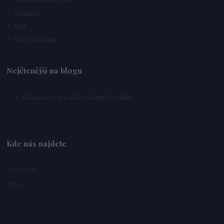
Kontakty
Blog
Chci vrátit zboží
Nejčtenější na blogu
Výživa a krmení afrických pygmy ježků
Kde nás najdete
Stračov 94
50314