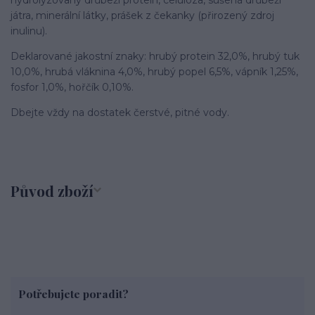
játra, minerální látky, prášek z čekanky (přirozený zdroj
inulinu).
Deklarované jakostní znaky: hrubý protein 32,0%, hrubý tuk
10,0%, hrubá vláknina 4,0%, hrubý popel 6,5%, vápník 1,25%,
fosfor 1,0%, hořčík 0,10%.
Dbejte vždy na dostatek čerstvé, pitné vody.
Původ zboží
Potřebujete poradit?