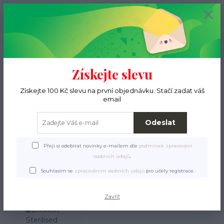
+420 776 000 397
0
ks
CZK
0 Kč
(Po-Pá, 9-15 hod.)
Menu
Získejte slevu
Hledat
Získejte 100 Kč slevu na první objednávku. Stačí zadat váš
email
Úvod
Pro ježky
Krmení a pamlsky
Granulky
Od půl roku věku
JosiCat Sterilised Classic
Odeslat
JosiCat Sterilised Classic
Přeji si odebírat novinky e-mailem dle
podmínek zpracování
osobních údajů
.
Souhlasím se
zpracováním osobních údajů
pro účely registrace.
Zavřít