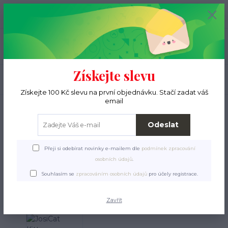
+420 776 000 397
0
ks
CZK
0 Kč
(Po-Pá, 9-15 hod.)
Menu
Získejte slevu
Hledat
Získejte 100 Kč slevu na první objednávku. Stačí zadat váš
email
Úvod
Pro ježky
Krmení a pamlsky
Granulky
Pro miminka
JosiCat
Kitten
Odeslat
JosiCat Kitten
Přeji si odebírat novinky e-mailem dle
podmínek zpracování
osobních údajů
.
Souhlasím se
zpracováním osobních údajů
pro účely registrace.
Zavřít