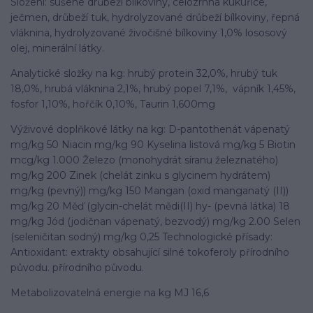
Složení: sušené drůbeží bílkoviny, celozrnná kukuřice,
ječmen, drůbeží tuk, hydrolyzované drůbeží bílkoviny, řepná
vláknina, hydrolyzované živočišné bílkoviny 1,0% lososový
olej, minerální látky.
Analytické složky na kg: hrubý protein 32,0%, hrubý tuk
18,0%, hrubá vláknina 2,1%, hrubý popel 7,1%, vápník 1,45%,
fosfor 1,10%, hořčík 0,10%, Taurin 1,600mg
Výživové doplňkové látky na kg: D-pantothenát vápenatý
mg/kg 50 Niacin mg/kg 90 Kyselina listová mg/kg 5 Biotin
mcg/kg 1.000 Železo (monohydrát síranu železnatého)
mg/kg 200 Zinek (chelát zinku s glycinem hydrátem)
mg/kg (pevný)) mg/kg 150 Mangan (oxid manganatý (II))
mg/kg 20 Měď (glycin-chelát mědi(II) hy- (pevná látka) 18
mg/kg Jód (jodičnan vápenatý, bezvodý) mg/kg 2.00 Selen
(seleničitan sodný) mg/kg 0,25 Technologické přísady:
Antioxidant: extrakty obsahující silné tokoferoly přírodního
původu. přírodního původu.
Metabolizovatelná energie na kg MJ 16,6