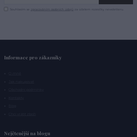
Souhlasím se
zpracováním osobních údajů
za účelem rozesílky newsletteru.
Informace pro zákazníky
O mně
Jak nakupovat
Obchodní podmínky
Kontakty
Blog
Chci vrátit zboží
Nejčtenější na blogu