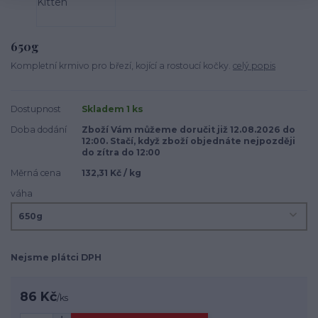
650g
Kompletní krmivo pro březí, kojící a rostoucí kočky.
celý popis
Dostupnost
Skladem 1 ks
Doba dodání
Zboží Vám můžeme doručit již 12.08.2026 do
12:00. Stačí, když zboží objednáte nejpozději
do zítra do 12:00
Měrná cena
132,31 Kč / kg
váha
Nejsme plátci DPH
86 Kč
/
ks