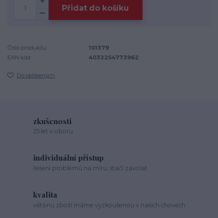
Přidat do košíku
Číslo produktu:
101379
EAN kód:
4032254773962
Do oblíbených
zkušenosti
25 let v oboru
individuální přístup
řešení problémů na míru, stačí zavolat
kvalita
většinu zboží máme vyzkoušenou v našich chovech