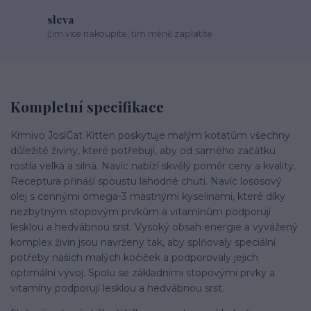
sleva
čím více nakoupíte, tím méně zaplatíte
Kompletní specifikace
Krmivo JosiCat Kitten poskytuje malým koťatům všechny
důležité živiny, které potřebují, aby od samého začátku
rostla velká a silná. Navíc nabízí skvělý poměr ceny a kvality.
Receptura přináší spoustu lahodné chuti. Navíc lososový
olej s cennými omega-3 mastnými kyselinami, které díky
nezbytným stopovým prvkům a vitamínům podporují
lesklou a hedvábnou srst. Vysoký obsah energie a vyvážený
komplex živin jsou navrženy tak, aby splňovaly speciální
potřeby našich malých kočiček a podporovaly jejich
optimální vývoj. Spolu se základními stopovými prvky a
vitamíny podporují lesklou a hedvábnou srst.