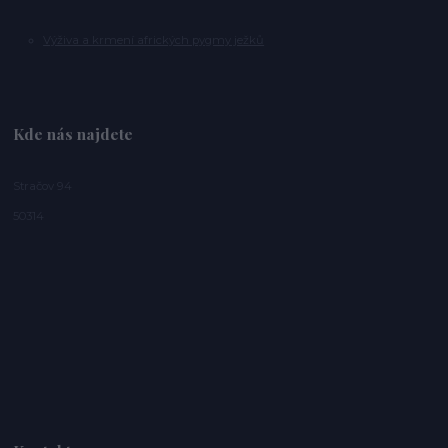
Výživa a krmení afrických pygmy ježků
Kde nás najdete
Stračov 94
50314