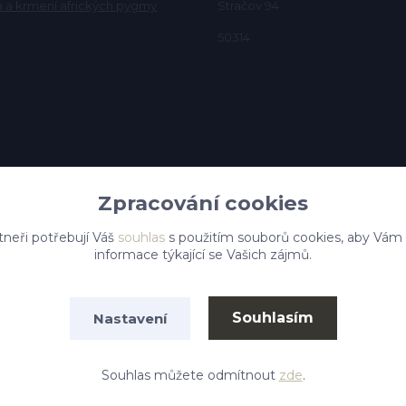
a a krmení afrických pygmy
Stračov 94
50314
Zpracování cookies
tneři potřebují Váš
souhlas
s použitím souborů cookies, aby Vám
informace týkající se Vašich zájmů.
Souhlasím
Nastavení
Vytvořeno na
Eshop-rychle.cz
Souhlas můžete odmítnout
zde
.