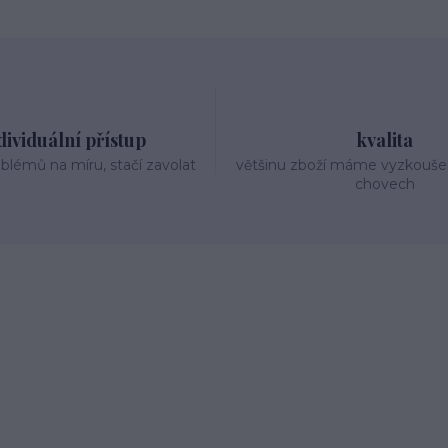
dividuální přístup
kvalita
oblémů na míru, stačí zavolat
většinu zboží máme vyzkouše
chovech