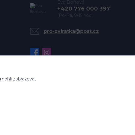
Eva Beňová
+420 776 000 397
(Po-Pá, 9-15 hod.)
pro-zviratka@post.cz
 mohli zobrazovat