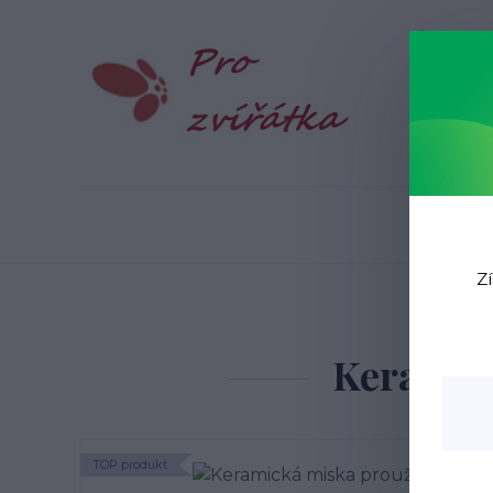
Blog
N
Zí
Úvod
P
Keramic
TOP produkt