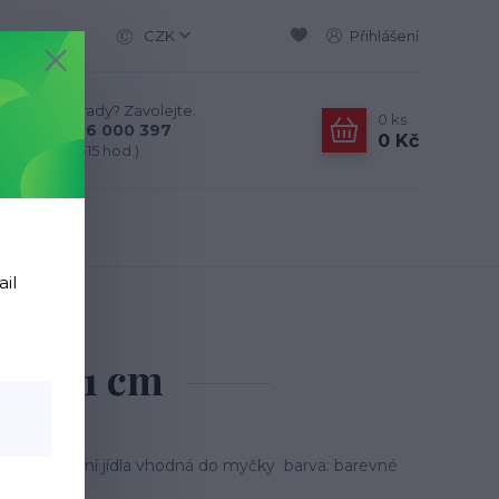
CZK
Přihlášení
Nevíte si rady? Zavolejte.
0
ks
+420 776 000 397
0 Kč
(Po-Pá, 9-15 hod.)
ail
 ml/11 cm
ml/11 cm
je vyhazování jídla vhodná do myčky barva: barevné