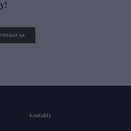
y!
řihlásit se
Kontakty