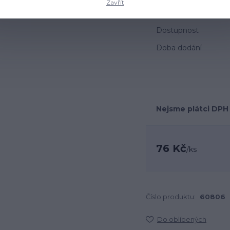
Zavřít
Dostupnost
Doba dodání
Nejsme plátci DPH
76 Kč
/
ks
Číslo produktu:
60806
Do oblíbených