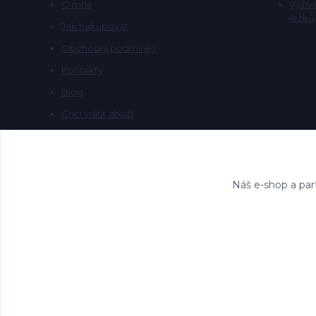
O mně
Výživ
ježků
Jak nakupovat
Obchodní podmínky
Kontakty
Blog
Chci vrátit zboží
Náš e-shop a par