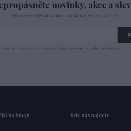
epropásněte novinky, akce a slev
Můžete se kdykoli odhlásit. Zasíláme jednou za 14 dní.
P
Souhlasím se
zpracováním osobních údajů
za účelem rozesílky newsletteru.
jší na blogu
Kde nás najdete