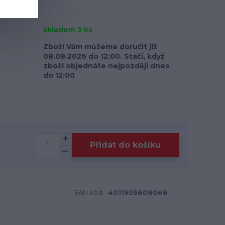
skladem 3 ks
Zboží Vám můžeme doručit již
08.08.2026 do 12:00. Stačí, když
zboží objednáte nejpozději dnes
do 12:00
Přidat do košíku
EAN kód:
4011905608068