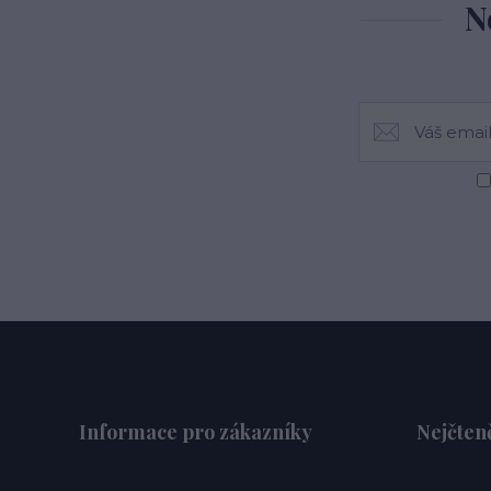
N
Informace pro zákazníky
Nejčteně