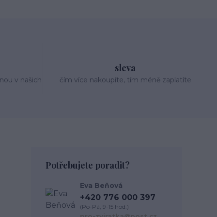
sleva
nou v našich
čím více nakoupíte, tím méně zaplatíte
Potřebujete poradit?
Eva Beňová
+420 776 000 397
(Po-Pá, 9-15 hod.)
pro-zviratka@post.cz