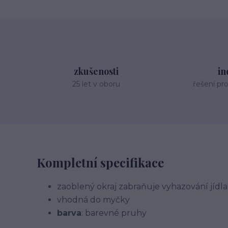
zkušenosti
in
25 let v oboru
řešení pr
Kompletní specifikace
zaoblený okraj zabraňuje vyhazování jídla
vhodná do myčky
barva
: barevné pruhy