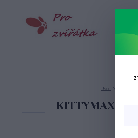
Blog
N
Zí
Úvod
Pro ježky
KITTYMAX hrudk