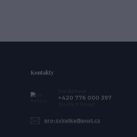
Kontakty
Eva Beňová
+420 776 000 397
(Po-Pá, 9-15 hod.)
pro-zviratka@post.cz