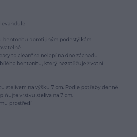
i levandule
u bentonitu oproti jiným podestýlkám
tovatelné
"easy to clean" se nelepí na dno záchodu
bílého bentonitu, který nezatěžuje životní
tu stelivem na výšku 7 cm. Podle potřeby denně
lňujte vrstvu steliva na 7 cm.
ímu prostředí