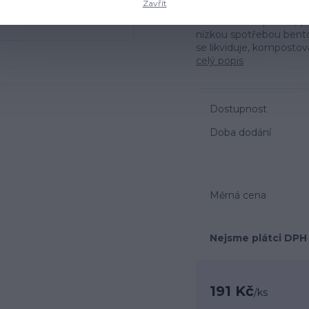
Zavřít
vynikající absorpční sc
levandule bezprašné, (9
nízkou spotřebou bento
se likviduje, kompostova
celý popis
Dostupnost
Doba dodání
Měrná cena
Nejsme plátci DPH
191 Kč
/
ks