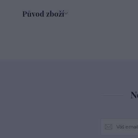
Původ zboží
N