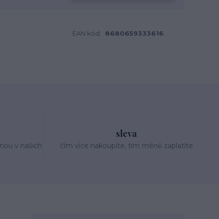
EAN kód:
8680659333616
sleva
nou v našich
čím více nakoupíte, tím méně zaplatíte