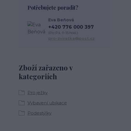
Potřebujete poradit?
Eva Beňová
+420 776 000 397
(Po-Pá, 9-15 hod.)
pro-zviratka@post.cz
Zboží zařazeno v
kategoriích
Pro ježky
Vybavení ubikace
Podestýlky