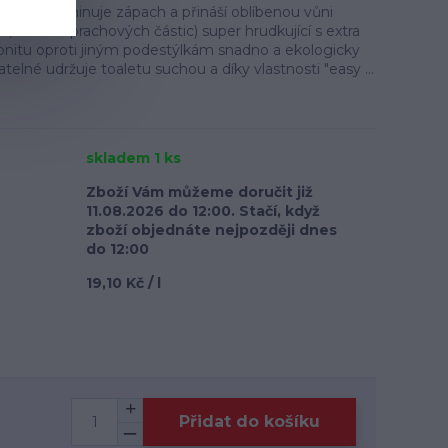
hopnost eliminuje zápach a přináší oblíbenou vůni
9,5 % bez prachových částic) super hrudkující s extra
nitu oproti jiným podestýlkám snadno a ekologicky
telné udržuje toaletu suchou a díky vlastnosti "easy ...
skladem 1 ks
Zboží Vám můžeme doručit již
11.08.2026 do 12:00. Stačí, když
zboží objednáte nejpozději dnes
do 12:00
19,10 Kč / l
Přidat do košíku