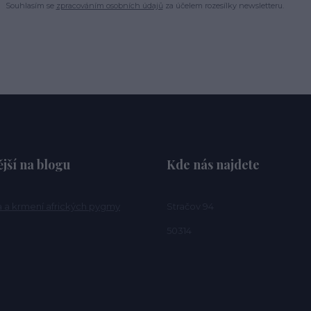
Souhlasím se
zpracováním osobních údajů
za účelem rozesílky newsletteru.
jší na blogu
Kde nás najdete
a a krmení afrických pygmy
Stračov 94
50314