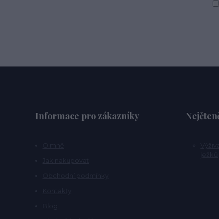
Informace pro zákazníky
Nejčteně
O mně
Výživ
ježků
Jak nakupovat
Obchodní podmínky
Kontakty
Blog