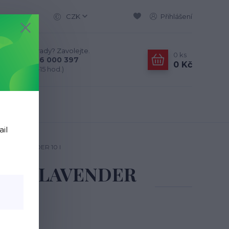
CZK
Přihlášení
Nevíte si rady? Zavolejte.
0
ks
+420 776 000 397
0 Kč
(Po-Pá, 9-15 hod.)
ail
ntonit LAVENDER 10 l
ntonit LAVENDER