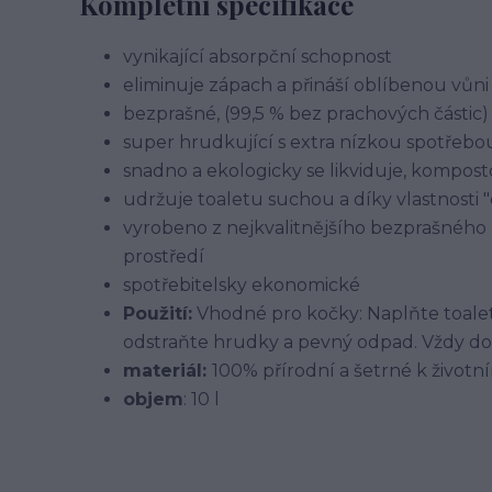
Kompletní specifikace
vynikající absorpční schopnost
eliminuje zápach a přináší oblíbenou vůn
bezprašné, (99,5 % bez prachových částic)
super hrudkující s extra nízkou spotřebo
snadno a ekologicky se likviduje, kompos
udržuje toaletu suchou a díky vlastnosti 
vyrobeno z nejkvalitnějšího bezprašného 
prostředí
spotřebitelsky ekonomické
Použití:
Vhodné pro kočky: Naplňte toale
odstraňte hrudky a pevný odpad. Vždy dop
materiál:
100% přírodní a šetrné k životn
objem
: 10 l