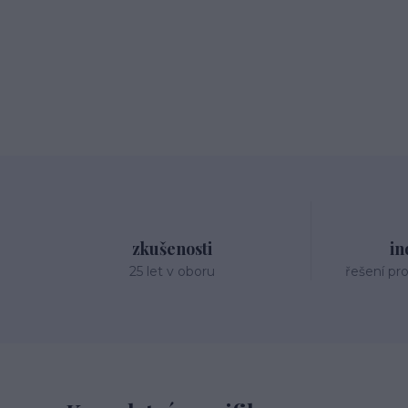
zkušenosti
in
25 let v oboru
řešení pr