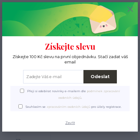
+420 776 000 397
0
ks
CZK
0 Kč
(Po-Pá, 9-15 hod.)
Menu
Získejte slevu
Hledat
Získejte 100 Kč slevu na první objednávku. Stačí zadat váš
email
Úvod
Pro pejsky
Obojky, vodítka, postroje
Svítící obojky a vodítka
Kulaté vodítko modré svítící 100 cm
Odeslat
Kulaté vodítko modré svítící
Přeji si odebírat novinky e-mailem dle
podmínek zpracování
100 cm
osobních údajů
.
Souhlasím se
zpracováním osobních údajů
pro účely registrace.
Zavřít