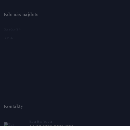
Kde nás najdete
Stračov 94
50314
Kontakty
Eva Beňová
+420 776 000 397