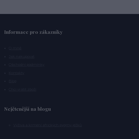
Informace pro zákazníky
O mně
Jak nakupovat
Obchodní podmínky
Kontakty
Blog
Chci vrátit zboží
Nejčtenější na blogu
Výživa a krmení afrických pygmy ježků