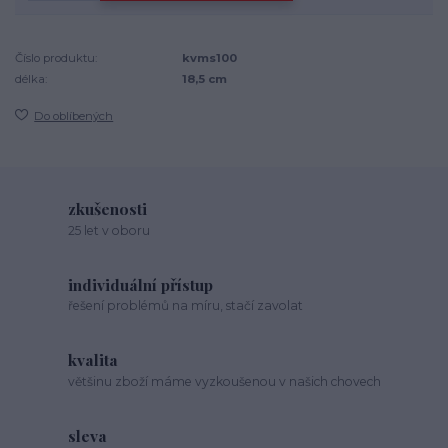
Číslo produktu:
kvms100
délka:
18,5 cm
Do oblíbených
zkušenosti
25 let v oboru
individuální přístup
řešení problémů na míru, stačí zavolat
kvalita
většinu zboží máme vyzkoušenou v našich chovech
sleva