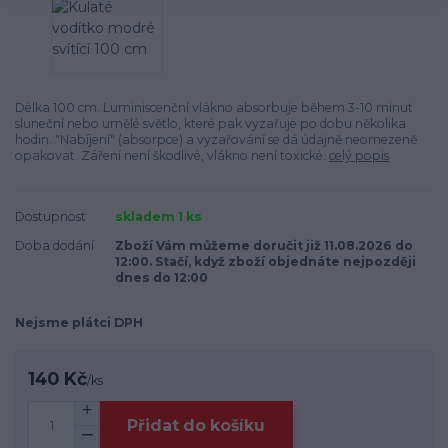
Délka 100 cm. Luminiscenční vlákno absorbuje během 3-10 minut
sluneční nebo umělé světlo, které pak vyzařuje po dobu několika
hodin. "Nabíjení" (absorpce) a vyzařování se dá údajně neomezeně
opakovat. Záření není škodlivé, vlákno není toxické.
celý popis
Dostupnost
skladem 1 ks
Doba dodání
Zboží Vám můžeme doručit již 11.08.2026 do
12:00. Stačí, když zboží objednáte nejpozději
dnes do 12:00
Nejsme plátci DPH
140 Kč
/
ks
Přidat do košíku