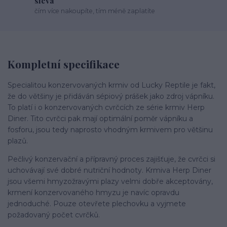
sleva
čím více nakoupíte, tím méně zaplatíte
Kompletní specifikace
Specialitou konzervovaných krmiv od Lucky Reptile je fakt,
že do většiny je přidáván sépiový prášek jako zdroj vápníku.
To platí i o konzervovaných cvrčcích ze série krmiv Herp
Diner. Tito cvrčci pak mají optimální poměr vápníku a
fosforu, jsou tedy naprosto vhodným krmivem pro většinu
plazů.
Pečlivý konzervační a přípravný proces zajišťuje, že cvrčci si
uchovávají své dobré nutriční hodnoty. Krmiva Herp Diner
jsou všemi hmyzožravými plazy velmi dobře akceptovány,
krmení konzervovaného hmyzu je navíc opravdu
jednoduché. Pouze otevřete plechovku a vyjmete
požadovaný počet cvrčků.