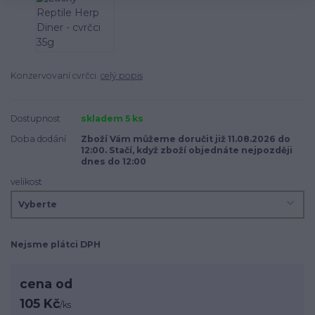
Konzervovaní cvrčci.
celý popis
Dostupnost
skladem 5 ks
Doba dodání
Zboží Vám můžeme doručit již 11.08.2026 do
12:00. Stačí, když zboží objednáte nejpozději
dnes do 12:00
velikost
Nejsme plátci DPH
cena od
105 Kč
/
ks