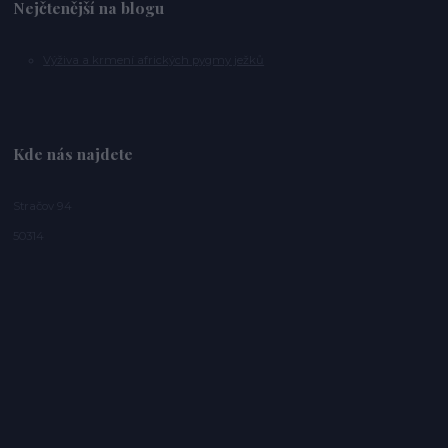
Nejčtenější na blogu
Výživa a krmení afrických pygmy ježků
Kde nás najdete
Stračov 94
50314