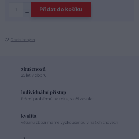
Přidat do košíku
Do oblíbených
zkušenosti
25 let v oboru
individuální přístup
řešení problémů na míru, stačí zavolat
kvalita
většinu zboží máme vyzkoušenou v našich chovech