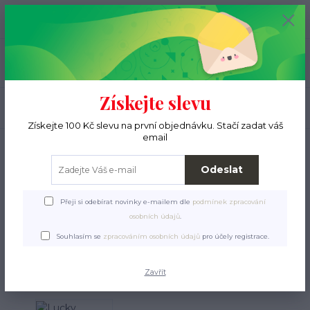
+420 776 000 397
0
ks
CZK
0 Kč
(Po-Pá, 9-15 hod.)
Menu
Získejte slevu
Hledat
Získejte 100 Kč slevu na první objednávku. Stačí zadat váš
email
Úvod
Pro ježky
Krmení a pamlsky
Konzervy a kapsičky
Lucky Reptile
Herp Diner - cvrčci 35g
Odeslat
Lucky Reptile Herp Diner -
Přeji si odebírat novinky e-mailem dle
podmínek zpracování
cvrčci 35g
osobních údajů
.
Souhlasím se
zpracováním osobních údajů
pro účely registrace.
Novinka
Zavřít
TOP produkt