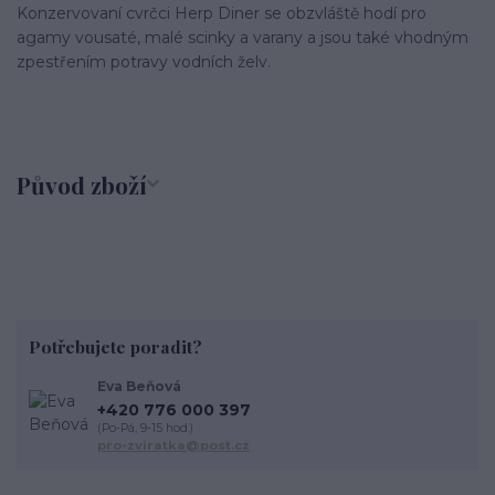
Konzervovaní cvrčci Herp Diner se obzvláště hodí pro
agamy vousaté, malé scinky a varany a jsou také vhodným
zpestřením potravy vodních želv.
Původ zboží
Potřebujete poradit?
Eva Beňová
+420 776 000 397
(Po-Pá, 9-15 hod.)
pro-zviratka@post.cz