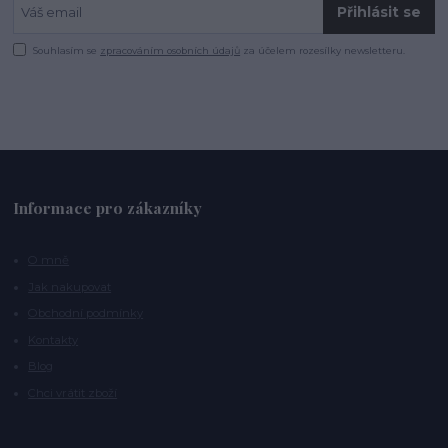
Přihlásit se
Souhlasím se
zpracováním osobních údajů
za účelem rozesílky newsletteru.
Informace pro zákazníky
O mně
Jak nakupovat
Obchodní podmínky
Kontakty
Blog
Chci vrátit zboží