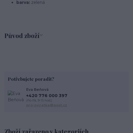
barva:
zelená
Původ zboží
Potřebujete poradit?
Eva Beňová
+420 776 000 397
(Po-Pá, 9-15 hod.)
pro-zviratka@post.cz
Zboží zařazeno v kategoriích