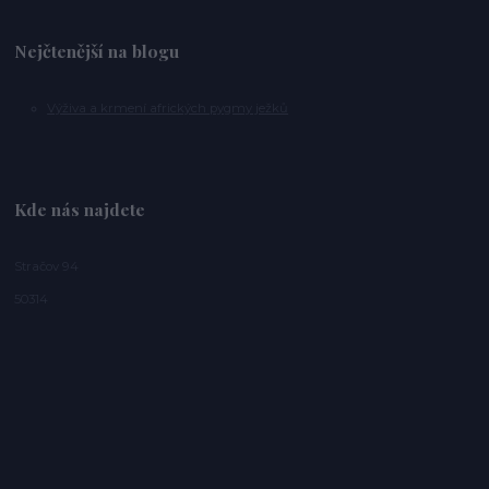
Nejčtenější na blogu
Výživa a krmení afrických pygmy ježků
Kde nás najdete
Stračov 94
50314