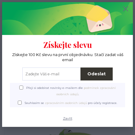
+420 776 000 397
0
ks
CZK
0 Kč
(Po-Pá, 9-15 hod.)
Menu
Získejte slevu
Hledat
Získejte 100 Kč slevu na první objednávku. Stačí zadat váš
Úvod
Pro pejsky
Hračky
Latex, TPR, vinyl, guma
Mini krokodýl
email
BigHead 9 cm, se zvukem, latex, HipHop
Odeslat
Mini krokodýl BigHead 9
cm, se zvukem, latex,
Přeji si odebírat novinky e-mailem dle
podmínek zpracování
osobních údajů
.
HipHop
Souhlasím se
zpracováním osobních údajů
pro účely registrace.
Zavřít