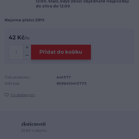
12:00. Stačí, když zboží objednáte nejpozději
do zítra do 12:00
Nejsme plátci DPH
42 Kč
/
ks
Přidat do košíku
Číslo produktu:
A41377
EAN kód:
8596410413773
Do oblíbených
zkušenosti
25 let v oboru