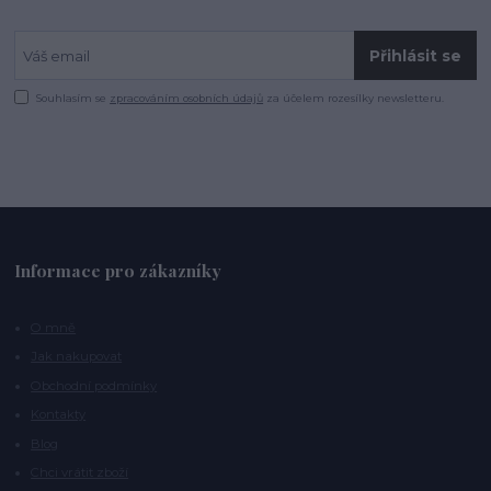
Přihlásit se
Souhlasím se
zpracováním osobních údajů
za účelem rozesílky newsletteru.
Informace pro zákazníky
O mně
Jak nakupovat
Obchodní podmínky
Kontakty
Blog
Chci vrátit zboží