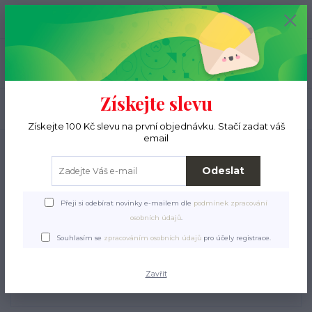
+420 776 000 397
0
ks
CZK
0 Kč
(Po-Pá, 9-15 hod.)
Menu
Získejte slevu
Hledat
Získejte 100 Kč slevu na první objednávku. Stačí zadat váš
email
Úvod
Pro pejsky
Hračky
Latex, TPR, vinyl, guma
Mini pejsek BigHead 9
cm, se zvukem, latex, HipHop
Odeslat
Mini pejsek BigHead 9 cm,
Přeji si odebírat novinky e-mailem dle
podmínek zpracování
se zvukem, latex, HipHop
osobních údajů
.
Souhlasím se
zpracováním osobních údajů
pro účely registrace.
Zavřít