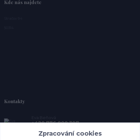
Kde nás najdete
Stračov 94
50314
Kontakty
Eva Beňová
+420 776 000 397
(Po-Pá, 9-15 hod.)
Zpracování cookies