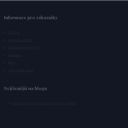
Informace pro zákazníky
O mně
Jak nakupovat
Obchodní podmínky
Kontakty
Blog
Chci vrátit zboží
Nejčtenější na blogu
Výživa a krmení afrických pygmy ježků