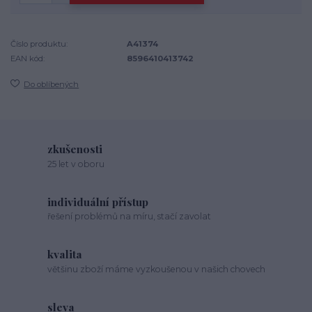
Číslo produktu:
A41374
EAN kód:
8596410413742
Do oblíbených
zkušenosti
25 let v oboru
individuální přístup
řešení problémů na míru, stačí zavolat
kvalita
většinu zboží máme vyzkoušenou v našich chovech
sleva