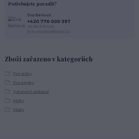
Potřebujete poradit?
Eva Beňová
+420 776 000 397
(Po-Pá, 9-15 hod.)
pro-zviratka@post.cz
Zboží zařazeno v kategoriích
Pro ježky
Pro pejsky
Vybavení ubikace
Misky
Misky