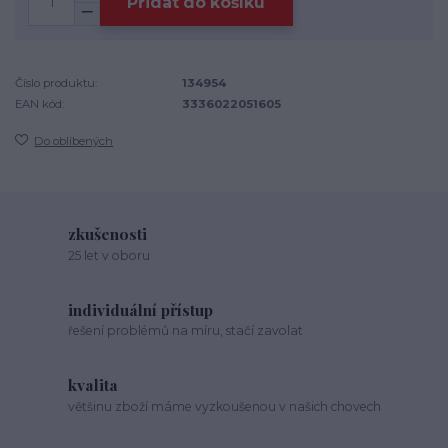
Přidat do košíku
Číslo produktu:
134954
EAN kód:
3336022051605
Do oblíbených
zkušenosti
25 let v oboru
individuální přístup
řešení problémů na míru, stačí zavolat
kvalita
většinu zboží máme vyzkoušenou v našich chovech