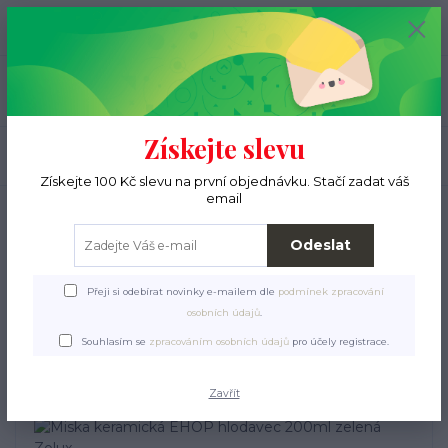
+420 776 000 397
0
ks
CZK
0 Kč
(Po-Pá, 9-15 hod.)
Menu
Získejte slevu
Hledat
Získejte 100 Kč slevu na první objednávku. Stačí zadat váš
email
Úvod
Pro ježky
Vybavení ubikace
Misky
Miska keramická EHOP
hlodavec 200ml zelená Zolux
Odeslat
Miska keramická EHOP
Přeji si odebírat novinky e-mailem dle
podmínek zpracování
hlodavec 200ml zelená
osobních údajů
.
Zolux
Souhlasím se
zpracováním osobních údajů
pro účely registrace.
Zavřít