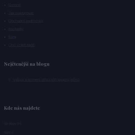
O mně
Jak nakupovat
Obchodní podmínky
Kontakty
Blog
Chci vrátit zboží
Nejčtenější na blogu
Výživa a krmení afrických pygmy ježků
Kde nás najdete
Stračov 94
50314