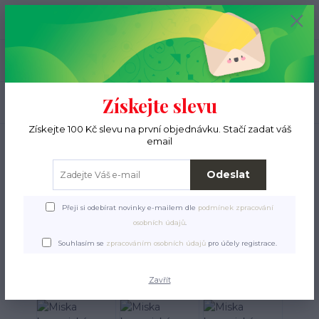
+420 776 000 397
0
ks
CZK
0 Kč
(Po-Pá, 9-15 hod.)
Menu
Získejte slevu
Hledat
Získejte 100 Kč slevu na první objednávku. Stačí zadat váš
Úvod
Pro ježky
Vybavení ubikace
Misky
Miska keramická MARGOT
email
hlodavec 200ml Zolux
Odeslat
Miska keramická MARGOT
hlodavec 200ml Zolux
Přeji si odebírat novinky e-mailem dle
podmínek zpracování
osobních údajů
.
Souhlasím se
zpracováním osobních údajů
pro účely registrace.
Zavřít