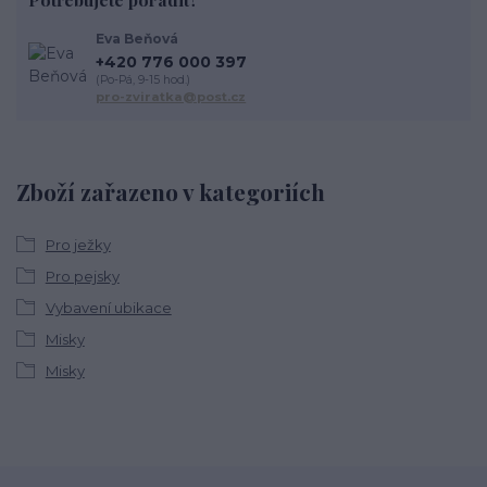
Eva Beňová
+420 776 000 397
(Po-Pá, 9-15 hod.)
pro-zviratka@post.cz
Zboží zařazeno v kategoriích
Pro ježky
Pro pejsky
Vybavení ubikace
Misky
Misky