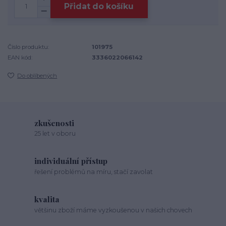
Přidat do košíku
Číslo produktu:
101975
EAN kód:
3336022066142
Do oblíbených
zkušenosti
25 let v oboru
individuální přístup
řešení problémů na míru, stačí zavolat
kvalita
většinu zboží máme vyzkoušenou v našich chovech