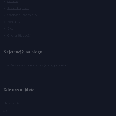
O mně
Jak nakupovat
Obchodní podmínky
Kontakty
Blog
Chci vrátit zboží
Nejčtenější na blogu
Výživa a krmení afrických pygmy ježků
Kde nás najdete
Stračov 94
50314