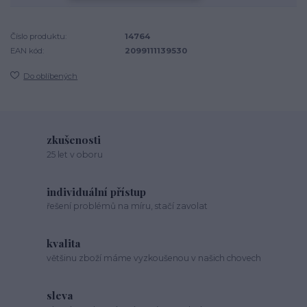
Číslo produktu:
14764
EAN kód:
2099111139530
Do oblíbených
zkušenosti
25 let v oboru
individuální přístup
řešení problémů na míru, stačí zavolat
kvalita
většinu zboží máme vyzkoušenou v našich chovech
sleva