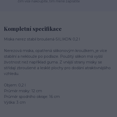
čím více nakoupíte, tím méně zaplatíte
Kompletní specifikace
Miska nerez stabil broušená-SILIKON 0,2 l
Nerezová miska, opatřená silikonovým kroužkem, je více
stabilní a neklouže po podlaze. Použitý silikon má vyšší
životnost než například guma. Z vnější strany misky se
střídají zbroušené a lesklé plochy pro dodání atraktivnějšího
vzhledu.
Objem: 0,2 l
Průměr misky: 12 cm
Průměr spodního okraje: 16 cm
Výška: 3 cm