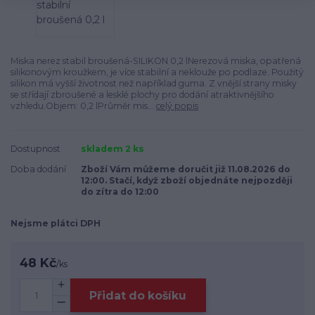
Miska nerez stabil broušená-SILIKON 0,2 lNerezová miska, opatřená
silikonovým kroužkem, je více stabilní a neklouže po podlaze. Použitý
silikon má vyšší životnost než například guma. Z vnější strany misky
se střídají zbroušené a lesklé plochy pro dodání atraktivnějšího
vzhledu.Objem: 0,2 lPrůměr mis...
celý popis
Dostupnost
skladem 2 ks
Doba dodání
Zboží Vám můžeme doručit již 11.08.2026 do
12:00. Stačí, když zboží objednáte nejpozději
do zítra do 12:00
Nejsme plátci DPH
48 Kč
/
ks
Přidat do košíku