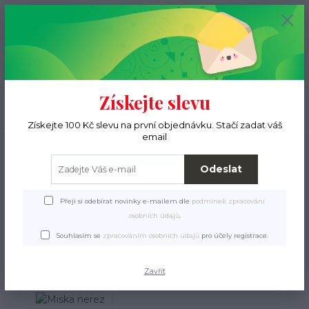
+420 776 000 397
0
ks
CZK
0 Kč
(Po-Pá, 9-15 hod.)
Menu
Získejte slevu
Hledat
Získejte 100 Kč slevu na první objednávku. Stačí zadat váš
email
Úvod
Pro pejsky
Miska nerez stabilní broušená 0,2 l
Miska nerez stabilní
Odeslat
broušená 0,2 l
Přeji si odebírat novinky e-mailem dle
podmínek zpracování
osobních údajů
.
Souhlasím se
zpracováním osobních údajů
pro účely registrace.
Zavřít