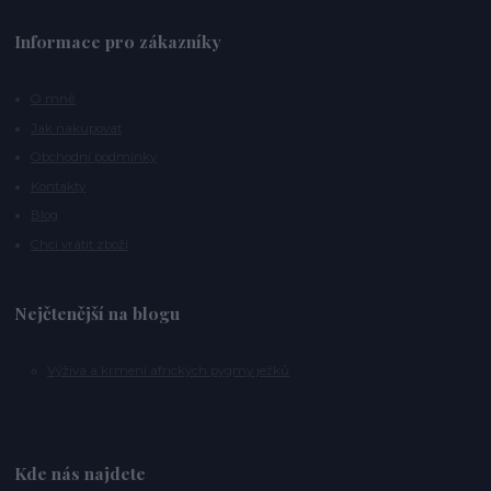
Informace pro zákazníky
O mně
Jak nakupovat
Obchodní podmínky
Kontakty
Blog
Chci vrátit zboží
Nejčtenější na blogu
Výživa a krmení afrických pygmy ježků
Kde nás najdete