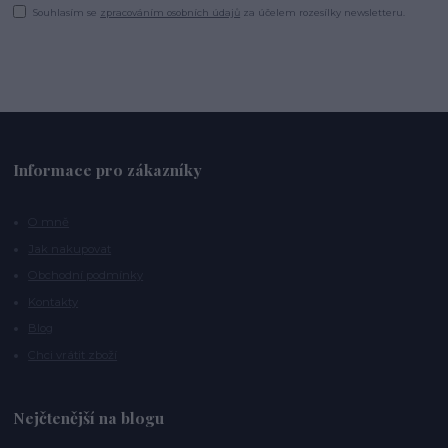
Souhlasím se
zpracováním osobních údajů
za účelem rozesílky newsletteru.
Informace pro zákazníky
O mně
Jak nakupovat
Obchodní podmínky
Kontakty
Blog
Chci vrátit zboží
Nejčtenější na blogu