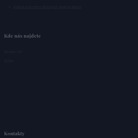
Výživa a krmení afrických pygmy ježků
Kde nás najdete
Stračov 94
50314
Kontakty