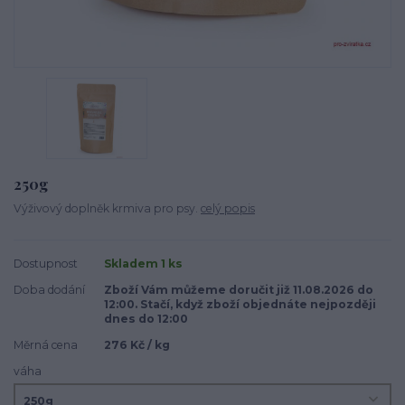
250g
Výživový doplněk krmiva pro psy.
celý popis
Dostupnost
Skladem 1 ks
Doba dodání
Zboží Vám můžeme doručit již 11.08.2026 do
12:00. Stačí, když zboží objednáte nejpozději
dnes do 12:00
Měrná cena
276 Kč / kg
váha