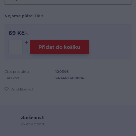
Nejsme plátci DPH
69 Kč
/
ks
Přidat do košíku
Číslo produktu:
120395
EAN kód:
7434626898841
Do oblíbených
zkušenosti
25 let v oboru