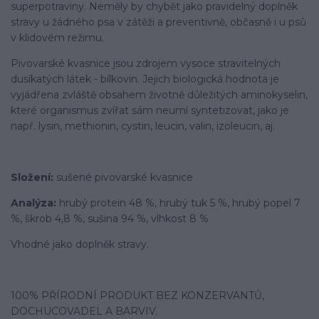
superpotraviny. Neměly by chybět jako pravidelný doplněk
stravy u žádného psa v zátěži a preventivně, občasně i u psů
v klidovém režimu.
Pivovarské kvasnice jsou zdrojem vysoce stravitelných
dusíkatých látek - bílkovin. Jejich biologická hodnota je
vyjádřena zvláště obsahem životně důležitých aminokyselin,
které organismus zvířat sám neumí syntetizovat, jako je
např. lysin, methionin, cystin, leucin, valin, izoleucin, aj.
Složení:
sušené pivovarské kvasnice
Analýza:
hrubý protein 48 %, hrubý tuk 5 %, hrubý popel 7
%, škrob 4,8 %, sušina 94 %, vlhkost 8 %
Vhodné jako doplněk stravy.
100% PŘÍRODNÍ PRODUKT BEZ KONZERVANTŮ,
DOCHUCOVADEL A BARVIV.