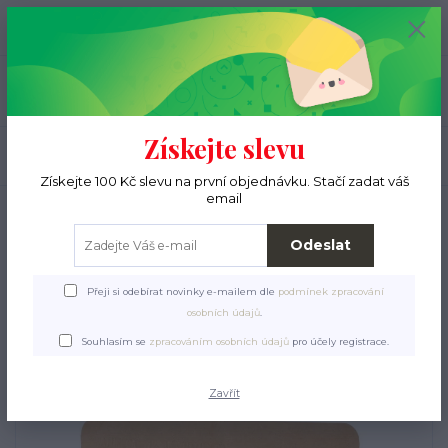
+420 776 000 397
0
ks
CZK
0 Kč
(Po-Pá, 9-15 hod.)
Menu
Získejte slevu
Hledat
Získejte 100 Kč slevu na první objednávku. Stačí zadat váš
email
Úvod
Pro pejsky
Veterinární přípravky a doplňky stravy
NATURECA
Pivovarské kvasnice
Odeslat
NATURECA Pivovarské
Přeji si odebírat novinky e-mailem dle
podmínek zpracování
kvasnice
osobních údajů
.
Souhlasím se
zpracováním osobních údajů
pro účely registrace.
Zavřít