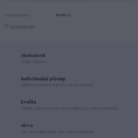
Číslo produktu:
NUNU 5
Do oblíbených
zkušenosti
25 let v oboru
individuální přístup
řešení problémů na míru, stačí zavolat
kvalita
většinu zboží máme vyzkoušenou v našich chovech
sleva
čím více nakoupíte, tím méně zaplatíte