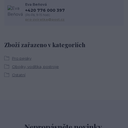
Eva Beňová
+420 776 000 397
(Po-Pá, 9-15 hod.)
pro-zviratka@post.cz
Zboží zařazeno v kategoriích
Pro pejsky
Obojky, vodítka, postroje
Ostatní
Nepropásněte novinky,