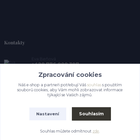
Kontakty
Eva Beňová
+420 776 000 397
(Po-Pá, 9-15 hod.)
Zpracování cookies
pro-zviratka@post.cz
Náš e-shop a partneři potřebují Váš
souhlas
s použitím
souborů cookies, aby Vám mohli zobrazovat informace
týkající se Vašich zájmů.
Souhlasím
Nastavení
Souhlas můžete odmítnout
zde
.
Vytvořeno na
Eshop-rychle.cz