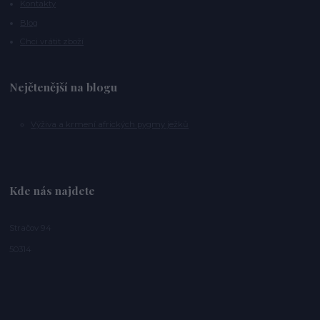
Kontakty
Blog
Chci vrátit zboží
Nejčtenější na blogu
Výživa a krmení afrických pygmy ježků
Kde nás najdete
Stračov 94
50314