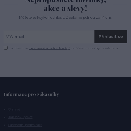
akce a slevy!
Můžete se kdykoli odhlásit. Zasíláme jednou za 14 dní.
Přihlásit se
Souhlasím se
zpracováním osobních údajů
za účelem rozesílky newsletteru.
Informace pro zákazníky
O mně
Jak nakupovat
Obchodní podmínky