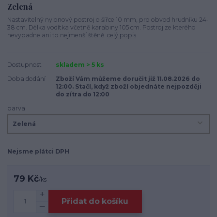
Zelená
Nastavitelný nylonový postroj o šířce 10 mm, pro obvod hrudníku 24-
38 cm. Délka vodítka včetně karabiny 105 cm. Postroj ze kterého
nevypadne ani to nejmenší štěně.
celý popis
Dostupnost
skladem > 5 ks
Doba dodání
Zboží Vám můžeme doručit již 11.08.2026 do
12:00. Stačí, když zboží objednáte nejpozději
do zítra do 12:00
barva
Nejsme plátci DPH
79 Kč
/
ks
Přidat do košíku