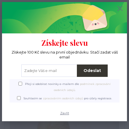
+420 776 000 397
0
ks
CZK
0 Kč
(Po-Pá, 9-15 hod.)
Menu
Získejte slevu
Hledat
Získejte 100 Kč slevu na první objednávku. Stačí zadat váš
email
Úvod
Pro pejsky
Obojky, vodítka, postroje
Ostatní
Nunubee déčkový
postroj na štěně s vodítkem
Odeslat
Nunubee déčkový postroj na
Přeji si odebírat novinky e-mailem dle
podmínek zpracování
štěně s vodítkem
osobních údajů
.
Souhlasím se
zpracováním osobních údajů
pro účely registrace.
Zavřít