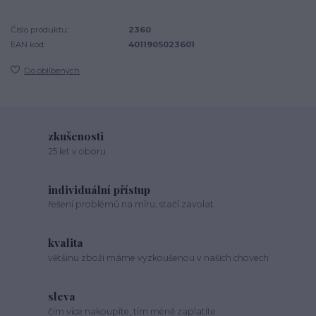
Číslo produktu:
2360
EAN kód:
4011905023601
Do oblíbených
zkušenosti
25 let v oboru
individuální přístup
řešení problémů na míru, stačí zavolat
kvalita
většinu zboží máme vyzkoušenou v našich chovech
sleva
čím více nakoupíte, tím méně zaplatíte