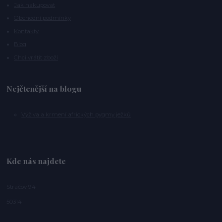
Jak nakupovat
Obchodní podmínky
Kontakty
Blog
Chci vrátit zboží
Nejčtenější na blogu
Výživa a krmení afrických pygmy ježků
Kde nás najdete
Stračov 94
50314