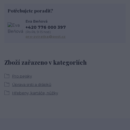
Potřebujete poradit?
Eva Beňová
+420 776 000 397
(Po-Pá, 9-15 hod.)
pro-zviratka@post.cz
Zboží zařazeno v kategoriích
Pro pejsky
Úprava srsti a drápků
Hřebeny, kartáče, nůžky