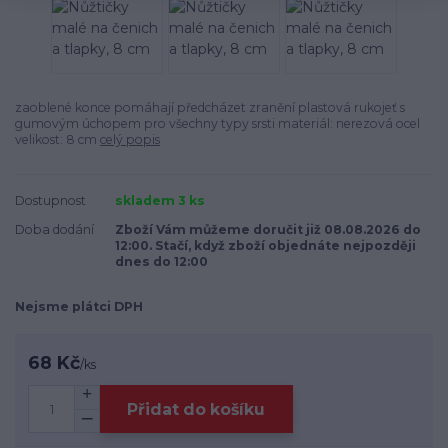
zaoblené konce pomáhají předcházet zranění plastová rukojeť s
gumovým úchopem pro všechny typy srsti materiál: nerezová ocel
velikost: 8 cm
celý popis
Dostupnost
skladem 3 ks
Doba dodání
Zboží Vám můžeme doručit již 08.08.2026 do
12:00. Stačí, když zboží objednáte nejpozději
dnes do 12:00
Nejsme plátci DPH
68 Kč
/
ks
Přidat do košíku