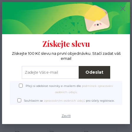
+420 776 000 397
0
ks
CZK
0 Kč
(Po-Pá, 9-15 hod.)
Menu
Získejte slevu
Hledat
Získejte 100 Kč slevu na první objednávku. Stačí zadat váš
email
Úvod
Pro pejsky
Úprava srsti a drápků
Hřebeny, kartáče, nůžky
Nůžtičky malé na čenich a tlapky, 8 cm
Odeslat
Nůžtičky malé na čenich a
Přeji si odebírat novinky e-mailem dle
podmínek zpracování
tlapky, 8 cm
osobních údajů
.
Souhlasím se
zpracováním osobních údajů
pro účely registrace.
Zavřít