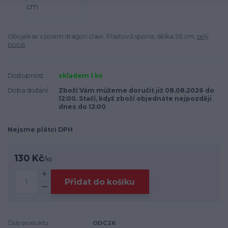
Obojek se vzorem dragon claw. Plastová spona, délka 26 cm.
celý
popis
Dostupnost
skladem 1 ks
Doba dodání
Zboží Vám můžeme doručit již 08.08.2026 do
12:00. Stačí, když zboží objednáte nejpozději
dnes do 12:00
Nejsme plátci DPH
130 Kč
/
ks
Přidat do košíku
Číslo produktu:
ODC26