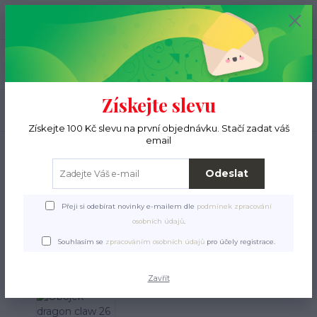
+420 776 000 397
0
ks
CZK
0 Kč
(Po-Pá, 9-15 hod.)
Menu
Získejte slevu
Hledat
Získejte 100 Kč slevu na první objednávku. Stačí zadat váš
email
Úvod
Pro pejsky
Obojky, vodítka, postroje
Paracord - obojky a vodítka
Obojek dragon claw 26 cm
Odeslat
Obojek dragon claw 26 cm
Přeji si odebírat novinky e-mailem dle
podmínek zpracování
osobních údajů
.
Souhlasím se
zpracováním osobních údajů
pro účely registrace.
Zavřít