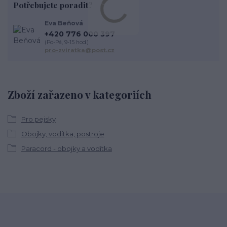
Potřebujete poradit?
Eva Beňová
+420 776 000 397
(Po-Pá, 9-15 hod.)
pro-zviratka@post.cz
Zboží zařazeno v kategoriích
Pro pejsky
Obojky, vodítka, postroje
Paracord - obojky a vodítka