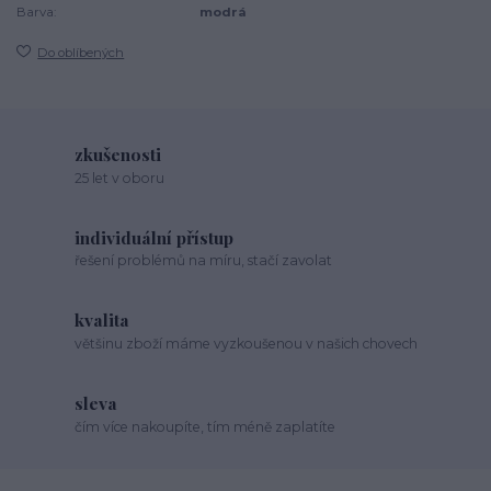
Barva:
modrá
Do oblíbených
zkušenosti
25 let v oboru
individuální přístup
řešení problémů na míru, stačí zavolat
kvalita
většinu zboží máme vyzkoušenou v našich chovech
sleva
čím více nakoupíte, tím méně zaplatíte