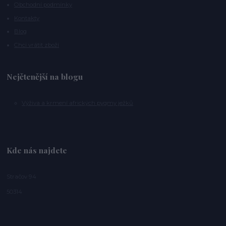
Obchodní podmínky
Kontakty
Blog
Chci vrátit zboží
Nejčtenější na blogu
Výživa a krmení afrických pygmy ježků
Kde nás najdete
Stračov 94
50314