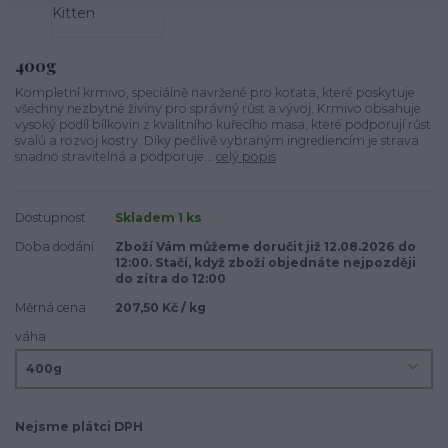
400g
Kompletní krmivo, speciálně navržené pro koťata, které poskytuje
všechny nezbytné živiny pro správný růst a vývoj. Krmivo obsahuje
vysoký podíl bílkovin z kvalitního kuřecího masa, které podporují růst
svalů a rozvoj kostry. Díky pečlivě vybraným ingrediencím je strava
snadno stravitelná a podporuje...
celý popis
Dostupnost
Skladem 1 ks
Doba dodání
Zboží Vám můžeme doručit již 12.08.2026 do
12:00. Stačí, když zboží objednáte nejpozději
do zítra do 12:00
Měrná cena
207,50 Kč / kg
váha
Nejsme plátci DPH