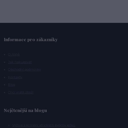
Informace pro zákazníky
O mně
Jak nakupovat
Obchodní podmínky
Kontakty
Blog
Chci vrátit zboží
Nejčtenější na blogu
Výživa a krmení afrických pygmy ježků