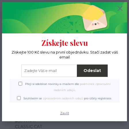
+420 776 000 397
0
ks
CZK
0 Kč
(Po-Pá, 9-15 hod.)
Menu
Získejte slevu
Hledat
Získejte 100 Kč slevu na první objednávku. Stačí zadat váš
email
Úvod
Pro ježky
Krmení a pamlsky
Granulky
Pro miminka
OWNAT
CLASSIC CAT Kitten
Odeslat
OWNAT CLASSIC CAT Kitten
Přeji si odebírat novinky e-mailem dle
podmínek zpracování
osobních údajů
.
Souhlasím se
zpracováním osobních údajů
pro účely registrace.
Zavřít