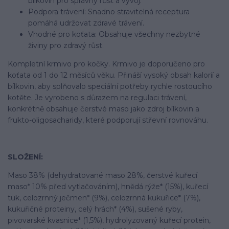
bílkovin pro správný růst a vývoj.
Podpora trávení: Snadno stravitelná receptura
pomáhá udržovat zdravé trávení.
Vhodné pro koťata: Obsahuje všechny nezbytné
živiny pro zdravý růst.
Kompletní krmivo pro kočky. Krmivo je doporučeno pro
koťata od 1 do 12 měsíců věku. Přináší vysoký obsah kalorií a
bílkovin, aby splňovalo speciální potřeby rychle rostoucího
kotěte. Je vyrobeno s důrazem na regulaci trávení,
konkrétně obsahuje čerstvé maso jako zdroj bílkovin a
frukto-oligosacharidy, které podporují střevní rovnováhu.
SLOŽENÍ:
Maso 38% (dehydratované maso 28%, čerstvé kuřecí
maso* 10% před vytlačováním), hnědá rýže* (15%), kuřecí
tuk, celozrnný ječmen* (9%), celozrnná kukuřice* (7%),
kukuřičné proteiny, celý hrách* (4%), sušené ryby,
pivovarské kvasnice* (1,5%), hydrolyzovaný kuřecí protein,