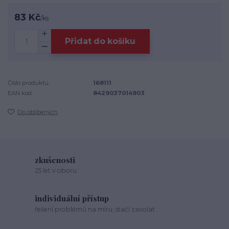
83 Kč
/
ks
Přidat do košíku
Číslo produktu:
168111
EAN kód:
8429037014903
Do oblíbených
zkušenosti
25 let v oboru
individuální přístup
řešení problémů na míru, stačí zavolat