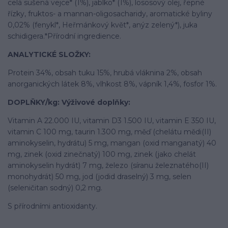
celá sušená vejce* (1%), jablko* (1%), lososový olej, řepné
řízky, fruktos- a mannan-oligosacharidy, aromatické byliny
0,02% (fenykl*, Heřmánkový květ*, anýz zelený*), juka
schidigera.*Přírodní ingredience.
ANALYTICKÉ SLOŽKY:
Protein 34%, obsah tuku 15%, hrubá vláknina 2%, obsah
anorganických látek 8%, vlhkost 8%, vápník 1,4%, fosfor 1%.
DOPLŇKY/kg: Výživové doplňky:
Vitamin A 22.000 IU, vitamin D3 1.500 IU, vitamin E 350 IU,
vitamin C 100 mg, taurin 1.300 mg, měď (chelátu mědi(II)
aminokyselin, hydrátu) 5 mg, mangan (oxid manganatý) 40
mg, zinek (oxid zinečnatý) 100 mg, zinek (jako chelát
aminokyselin hydrát) 7 mg, železo (síranu železnatého(II)
monohydrát) 50 mg, jod (jodid draselný) 3 mg, selen
(seleničitan sodný) 0,2 mg.
S přírodními antioxidanty.