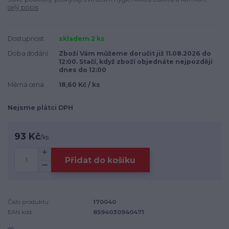
celý popis
Dostupnost
skladem 2 ks
Doba dodání
Zboží Vám můžeme doručit již 11.08.2026 do
12:00. Stačí, když zboží objednáte nejpozději
dnes do 12:00
Měrná cena
18,60 Kč / ks
Nejsme plátci DPH
93 Kč
/
ks
Přidat do košíku
Číslo produktu:
170040
EAN kód:
8594030940471