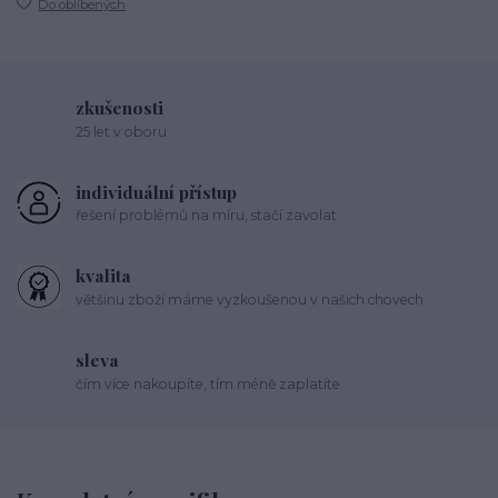
Do oblíbených
zkušenosti
25 let v oboru
individuální přístup
řešení problémů na míru, stačí zavolat
kvalita
většinu zboží máme vyzkoušenou v našich chovech
sleva
čím více nakoupíte, tím méně zaplatíte