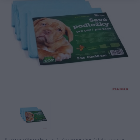
Savé podložky poskytují zvířatům hygienickou čistotu a komfort.