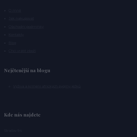
O mně
Jak nakupovat
Obchodní podmínky
Kontakty
Blog
Chci vrátit zboží
Nejčtenější na blogu
Výživa a krmení afrických pygmy ježků
Kde nás najdete
Stračov 94