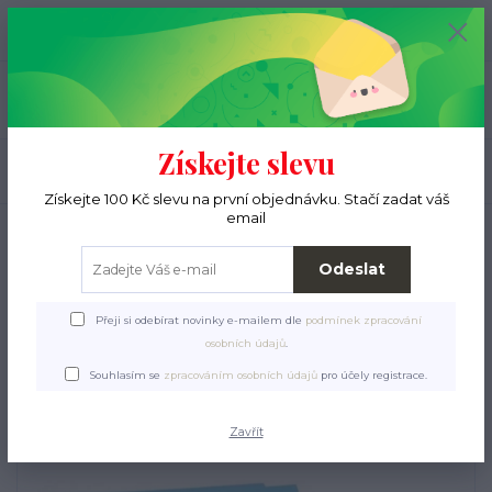
+420 776 000 397
0
ks
CZK
0 Kč
(Po-Pá, 9-15 hod.)
Menu
Získejte slevu
Hledat
Získejte 100 Kč slevu na první objednávku. Stačí zadat váš
email
Úvod
Pro ježky
Pleny pro štěňata 5ks/60x60cm
Pleny pro štěňata
Odeslat
5ks/60x60cm
Přeji si odebírat novinky e-mailem dle
podmínek zpracování
osobních údajů
.
Souhlasím se
zpracováním osobních údajů
pro účely registrace.
Zavřít