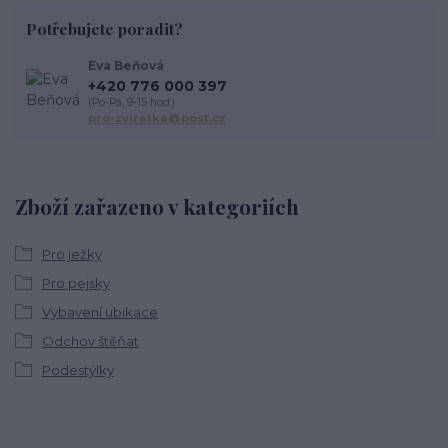
Potřebujete poradit?
Eva Beňová
+420 776 000 397
(Po-Pá, 9-15 hod.)
pro-zviratka@post.cz
Zboží zařazeno v kategoriích
Pro ježky
Pro pejsky
Vybavení ubikace
Odchov štěňat
Podestýlky