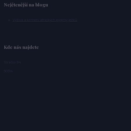
Nejčtenější na blogu
Výživa a krmení afrických pygmy ježků
Kde nás najdete
Stračov 94
50314