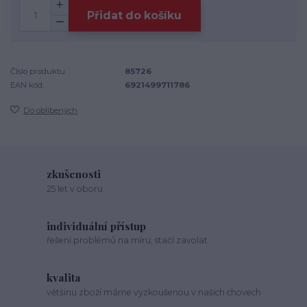
Přidat do košíku
Číslo produktu:
85726
EAN kód:
6921499711786
Do oblíbených
zkušenosti
25 let v oboru
individuální přístup
řešení problémů na míru, stačí zavolat
kvalita
většinu zboží máme vyzkoušenou v našich chovech