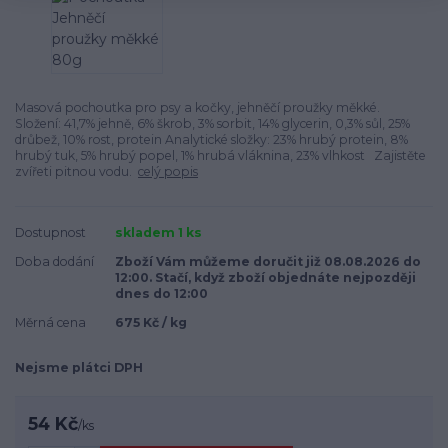
Masová pochoutka pro psy a kočky, jehněčí proužky měkké.
Složení: 41,7% jehně, 6% škrob, 3% sorbit, 14% glycerin, 0,3% sůl, 25%
drůbež, 10% rost, protein Analytické složky: 23% hrubý protein, 8%
hrubý tuk, 5% hrubý popel, 1% hrubá vláknina, 23% vlhkost Zajistěte
zvířeti pitnou vodu.
celý popis
Dostupnost
skladem 1 ks
Doba dodání
Zboží Vám můžeme doručit již 08.08.2026 do
12:00. Stačí, když zboží objednáte nejpozději
dnes do 12:00
Měrná cena
675 Kč / kg
Nejsme plátci DPH
54 Kč
/
ks