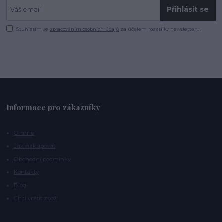
Přihlásit se
Souhlasím se
zpracováním osobních údajů
za účelem rozesílky newsletteru.
Informace pro zákazníky
O mně
Jak nakupovat
Obchodní podmínky
Kontakty
Blog
Chci vrátit zboží