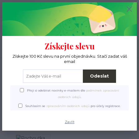
+420 776 000 397
0
ks
CZK
0 Kč
(Po-Pá, 9-15 hod.)
Menu
Získejte slevu
Hledat
Získejte 100 Kč slevu na první objednávku. Stačí zadat váš
email
Úvod
Pro pejsky
Krmiva a pamlsky
Pamlsky
Pochoutka Jehněčí
proužky měkké 80g
Odeslat
Pochoutka Jehněčí proužky
Přeji si odebírat novinky e-mailem dle
podmínek zpracování
měkké 80g
osobních údajů
.
Souhlasím se
zpracováním osobních údajů
pro účely registrace.
Zavřít