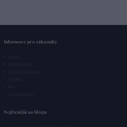
Informace pro zákazníky
O mně
Jak nakupovat
Obchodní podmínky
Kontakty
Blog
Chci vrátit zboží
Nejčtenější na blogu
Výživa a krmení afrických pygmy ježků