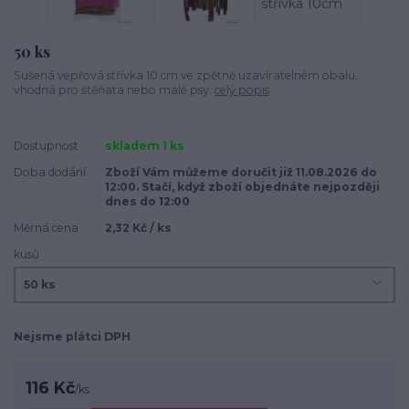
50 ks
Sušená vepřová střívka 10 cm ve zpětně uzavíratelném obalu,
vhodná pro štěňata nebo malé psy.
celý popis
Dostupnost
skladem 1 ks
Doba dodání
Zboží Vám můžeme doručit již 11.08.2026 do
12:00. Stačí, když zboží objednáte nejpozději
dnes do 12:00
Měrná cena
2,32 Kč / ks
kusů
Nejsme plátci DPH
116 Kč
/
ks