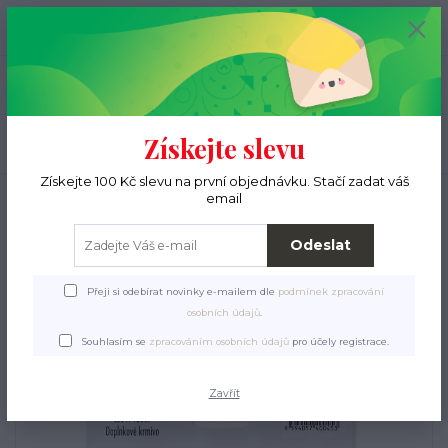
+420 776 000 397
0
ks
CZK
0 Kč
(Po-Pá, 9-15 hod.)
Menu
Získejte slevu
Hledat
Získejte 100 Kč slevu na první objednávku. Stačí zadat váš
Úvod
Pro pejsky
Krmiva a pamlsky
Pamlsky
Pochoutka sušená
email
MAPES střívka 10cm
Odeslat
Pochoutka sušená MAPES
střívka 10cm
Přeji si odebírat novinky e-mailem dle
podmínek zpracování
osobních údajů
.
Souhlasím se
zpracováním osobních údajů
pro účely registrace.
Zavřít