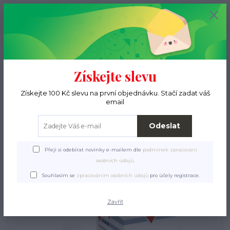
+420 776 000 397
0
ks
CZK
0 Kč
(Po-Pá, 9-15 hod.)
Menu
Získejte slevu
Hledat
Získejte 100 Kč slevu na první objednávku. Stačí zadat váš
email
Úvod
Pro pejsky
Veterinární přípravky a doplňky stravy
Otifree gtt
Otifree gtt
Odeslat
Přeji si odebírat novinky e-mailem dle
podmínek zpracování
osobních údajů
.
Souhlasím se
zpracováním osobních údajů
pro účely registrace.
Zavřít