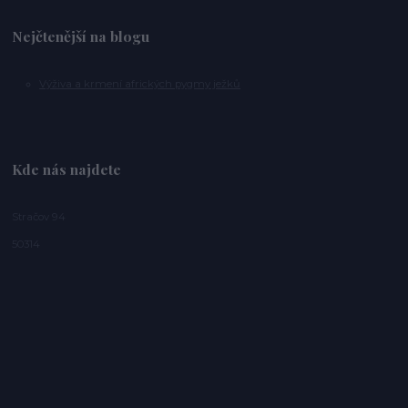
Nejčtenější na blogu
Výživa a krmení afrických pygmy ježků
Kde nás najdete
Stračov 94
50314