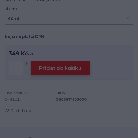
objem
Nejsme plátci DPH
349 Kč
/
ks
Přidat do košíku
Číslo produktu:
1003
EAN kód:
3605874103030
Do oblíbených