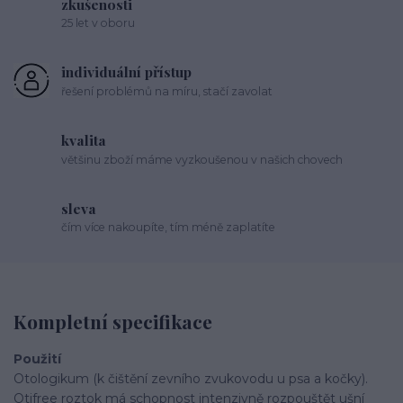
zkušenosti
25 let v oboru
individuální přístup
řešení problémů na míru, stačí zavolat
kvalita
většinu zboží máme vyzkoušenou v našich chovech
sleva
čím více nakoupíte, tím méně zaplatíte
Kompletní specifikace
Použití
Otologikum (k čištění zevního zvukovodu u psa a kočky).
Otifree roztok má schopnost intenzivně rozpouštět ušní