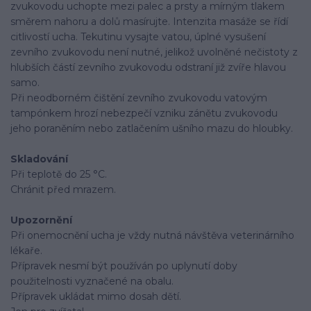
zvukovodu uchopte mezi palec a prsty a mírným tlakem
směrem nahoru a dolů masírujte. Intenzita masáže se řídí
citlivostí ucha. Tekutinu vysajte vatou, úplné vysušení
zevního zvukovodu není nutné, jelikož uvolněné nečistoty z
hlubších částí zevního zvukovodu odstraní již zvíře hlavou
samo.
Při neodborném čištění zevního zvukovodu vatovým
tampónkem hrozí nebezpečí vzniku zánětu zvukovodu
jeho poraněním nebo zatlačením ušního mazu do hloubky.
Skladování
Při teplotě do 25 °C.
Chránit před mrazem.
Upozornění
Při onemocnění ucha je vždy nutná návštěva veterinárního
lékaře.
Přípravek nesmí být používán po uplynutí doby
použitelnosti vyznačené na obalu.
Přípravek ukládat mimo dosah dětí.