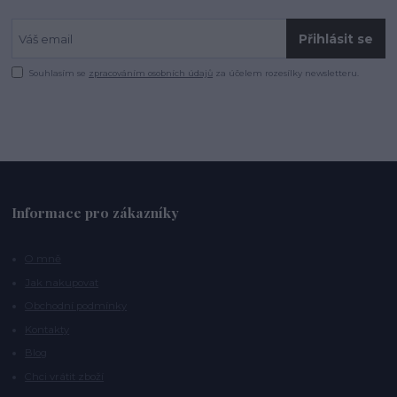
Přihlásit se
Souhlasím se
zpracováním osobních údajů
za účelem rozesílky newsletteru.
Informace pro zákazníky
O mně
Jak nakupovat
Obchodní podmínky
Kontakty
Blog
Chci vrátit zboží