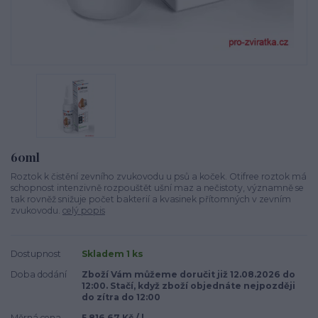
60ml
Roztok k čistění zevního zvukovodu u psů a koček. Otifree roztok má
schopnost intenzivně rozpouštět ušní maz a nečistoty, významně se
tak rovněž snižuje počet bakterií a kvasinek přítomných v zevním
zvukovodu.
celý popis
Dostupnost
Skladem 1 ks
Doba dodání
Zboží Vám můžeme doručit již 12.08.2026 do
12:00. Stačí, když zboží objednáte nejpozději
do zítra do 12:00
Měrná cena
5 816,67 Kč / l