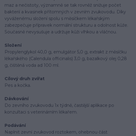
maz a nečistoty, významně se tak rovněž snižuje počet
bakterií a kvasinek přítomných v zevním zvukovodu. Díky
vyváženému složení spolu s měsíčkem lékařským
zabezpečuje přípravek normální strukturu a odolnost kůže.
Současně nevysušuje a udržuje kůži vlhkou a vláčnou.
Složení
Propylenglykol 40,0 g, emulgátor 5,0 g, extrakt z měsíčku
lékařského (Calendula officinalis) 3,0 g, bazalkový olej 0,28
g, čištěná voda ad 100 ml.
Cílový druh zvířat
Pes a kočka.
Dávkování
Do zevního zvukovodu 1x týdně, častější aplikace po
konzultaci s veterinárním lékařem.
Podávání
Naplnit zevní zvukovod roztokem, ohebnou část