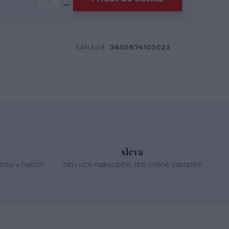
EAN kód:
3605874103023
sleva
nou v našich
čím více nakoupíte, tím méně zaplatíte