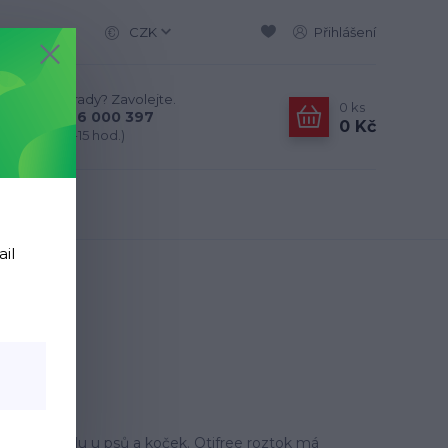
CZK
Přihlášení
Nevíte si rady? Zavolejte.
0
ks
+420 776 000 397
0 Kč
(Po-Pá, 9-15 hod.)
ail
ho zvukovodu u psů a koček. Otifree roztok má