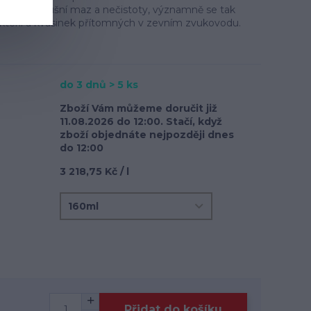
ozpouštět ušní maz a nečistoty, významně se tak
akterií a kvasinek přítomných v zevním zvukovodu.
do 3 dnů > 5 ks
Zboží Vám můžeme doručit již
11.08.2026 do 12:00. Stačí, když
zboží objednáte nejpozději dnes
do 12:00
3 218,75 Kč / l
Přidat do košíku