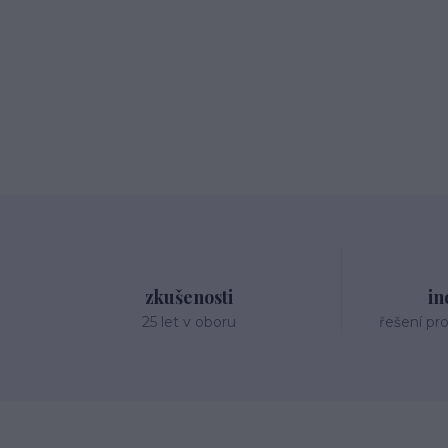
zkušenosti
in
25 let v oboru
řešení pr