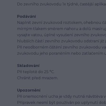
Do zevního zvukovodu 1x týdně, častější aplika
Podávání
Naplnit zevní zvukovod roztokem, ohebnou čá
mírným tlakem směrem nahoru a dolů masírujte. 
vysajte vatou, úplné vysušení zevního zvukovo
hlubších částí zevního zvukovodu odstraní již 
Při neodborném čištění zevního zvukovodu v
zvukovodu jeho poraněním nebo zatlačením 
Skladování
Při teplotě do 25 °C.
Chránit před mrazem.
Upozornění
Při onemocnění ucha je vždy nutná návštěva ve
Přípravek nesmí být používán po uplynutí dob