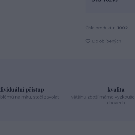
/
ks
Číslo produktu:
1002
Do oblíbených
dividuální přístup
kvalita
oblémů na míru, stačí zavolat
většinu zboží máme vyzkouše
chovech