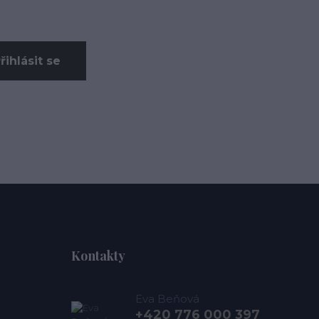
řihlásit se
Kontakty
Eva Beňová
+420 776 000 397