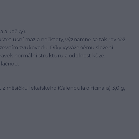
a a kočky).
štět ušní maz a nečistoty, významně se tak rovněž
 v zevním zvukovodu. Díky vyváženému složení
avek normální strukturu a odolnost kůže.
vláčnou.
 z měsíčku lékařského (Calendula officinalis) 3,0 g,