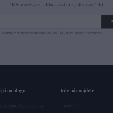
Můžete se kdykoli odhlásit. Zasíláme jednou za 14 dní.
P
Souhlasím se
zpracováním osobních údajů
za účelem rozesílky newsletteru.
jší na blogu
Kde nás najdete
a a krmení afrických pygmy
Stračov 94