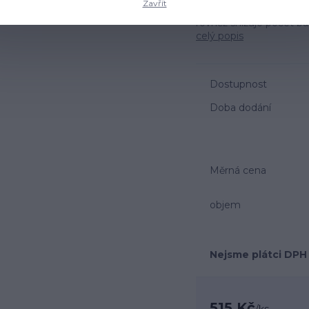
Zavřít
schopnost intenzivně r
rovněž snižuje počet b
celý popis
Dostupnost
Doba dodání
Měrná cena
objem
Nejsme plátci DPH
515 Kč