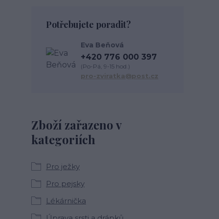
Potřebujete poradit?
Eva Beňová
+420 776 000 397
(Po-Pá, 9-15 hod.)
pro-zviratka@post.cz
Zboží zařazeno v
kategoriích
Pro ježky
Pro pejsky
Lékárnička
Úprava srsti a drápků