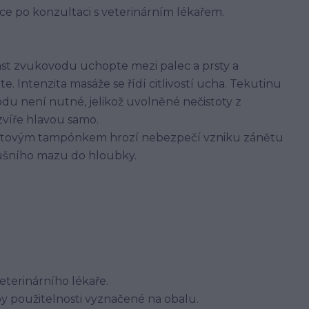
ce po konzultaci s veterinárním lékařem.
st zvukovodu uchopte mezi palec a prsty a
Intenzita masáže se řídí citlivostí ucha. Tekutinu
du není nutné, jelikož uvolněné nečistoty z
zvíře hlavou samo.
atovým tampónkem hrozí nebezpečí vzniku zánětu
ušního mazu do hloubky.
terinárního lékaře.
y použitelnosti vyznačené na obalu.