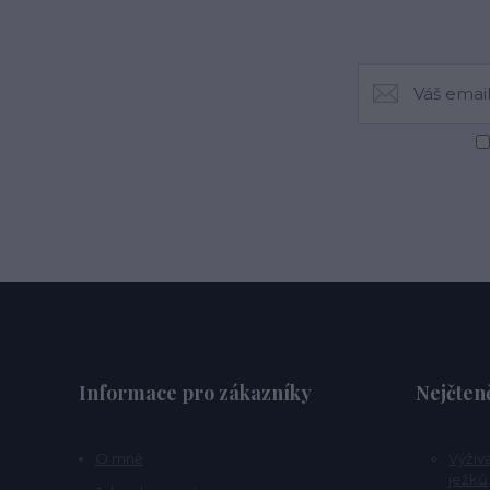
Informace pro zákazníky
Nejčteně
O mně
Výživ
ježků